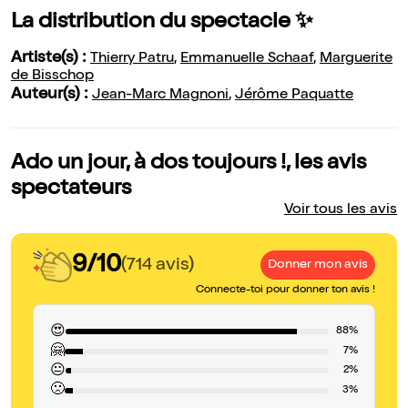
La distribution du spectacle ✨
Artiste(s) :
Thierry Patru
,
Emmanuelle Schaaf
,
Marguerite
de Bisschop
Auteur(s) :
Jean-Marc Magnoni
,
Jérôme Paquatte
Ado un jour, à dos toujours !, les avis
spectateurs
Voir tous les avis
9/10
(714 avis)
Donner mon avis
Connecte-toi pour donner ton avis !
😍
88%
🤗
7%
😐
2%
🙁
3%