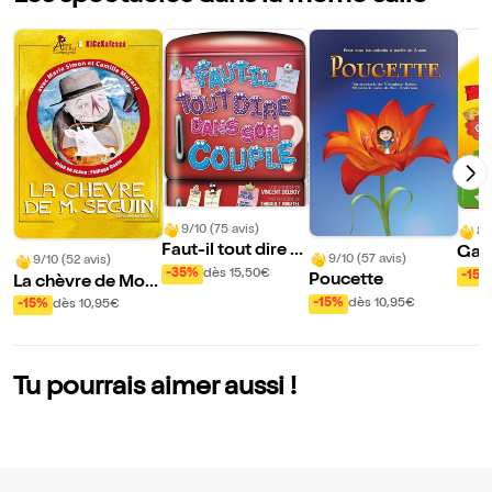
9/10 (75 avis)
8/
Faut-il tout dire d
Gabi
9/10 (57 avis)
9/10 (52 avis)
ans son couple ?
e
-35%
dès 15,50€
-15%
Poucette
La chèvre de Mon
sieur Seguin
-15%
dès 10,95€
-15%
dès 10,95€
Tu pourrais aimer aussi !