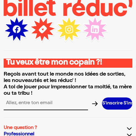
Tu veux être mon copain ?!
Reçois avant tout le monde nos idées de sorties,
les nouveautés et les réduc' !
A toi de jouer pour impressionner ta moitié, ta mère
ou ta tribu !
S’inscrire S’inscrire S’inscr
Adresse email pour la newsletter
Une question ?
Professionnel