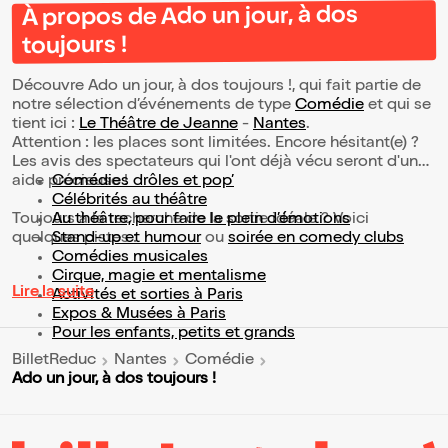
À propos de Ado un jour, à dos
toujours !
Découvre Ado un jour, à dos toujours !, qui fait partie de
notre sélection d’événements de type
Comédie
et qui se
tient ici :
Le Théâtre de Jeanne
-
Nantes
.
Attention : les places sont limitées. Encore hésitant(e) ?
Les avis des spectateurs qui l'ont déjà vécu seront d'une
aide précieuse !
Comédies drôles et pop’
Célébrités au théâtre
Toujours à la recherche de la sortie idéale ? Voici
Au théâtre, pour faire le plein d’émotions
quelques pistes :
Stand-up et humour
ou
soirée en comedy clubs
Comédies musicales
Cirque, magie et mentalisme
Lire la suite
Activités et sorties à Paris
Expos & Musées à Paris
Pour les enfants, petits et grands
BilletReduc
Nantes
Comédie
Ado un jour, à dos toujours !