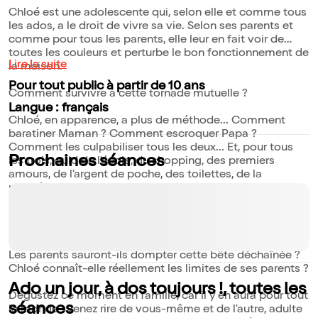
Chloé est une adolescente qui, selon elle et comme tous
les ados, a le droit de vivre sa vie. Selon ses parents et
comme pour tous les parents, elle leur en fait voir de
toutes les couleurs et perturbe le bon fonctionnement de
Lire la suite
la maison.
Pour tout public à partir de 10 ans
Comment survivre à cette tornade mutuelle ?
Langue : français
Chloé, en apparence, a plus de méthode... Comment
baratiner Maman ? Comment escroquer Papa ?
Comment les culpabiliser tous les deux... Et, pour tous
Prochaines séances
les trois, quid de l'école, du shopping, des premiers
amours, de l'argent de poche, des toilettes, de la
première fois...
L'ado est connectée h24, le père est démissionnaire, la
mère épuisée...
Les parents sauront-ils dompter cette bête déchaînée ?
Chloé connaît-elle réellement les limites de ses parents ?
Ado un jour, à dos toujours !, toutes les
Dégustez ce moment en famille, car il y en aura pour tout
séances
le monde : venez rire de vous-même et de l'autre, adulte