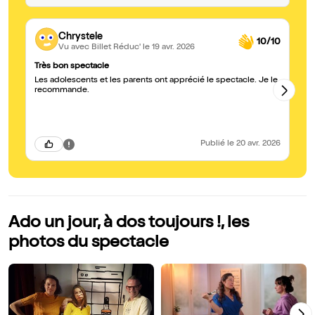
Chrystele
10/10
Vu avec Billet Réduc'
le 19 avr. 2026
Très bon spectacle
Si
Les adolescents et les parents ont apprécié le spectacle. Je le
Su
recommande.
un
Do
l'
au
Publié
le 20 avr. 2026
Ado un jour, à dos toujours !, les
photos du spectacle