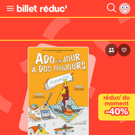
réduc' du
moment
-40%