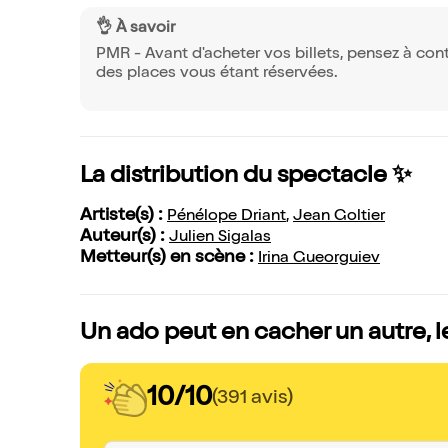
👌 À savoir
PMR - Avant d'acheter vos billets, pensez à contac
des places vous étant réservées.
La distribution du spectacle ✨
Artiste(s) :
Pénélope Driant
,
Jean Goltier
Auteur(s) :
Julien Sigalas
Metteur(s) en scène :
Irina Gueorguiev
Un ado peut en cacher un autre, l
10/10
(391 avis)