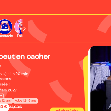
b
pectacle
Enfant
Concert
Activité
peut en cacher
e
vis)
•
1 h 20 min
Jeanne
isée !
 mars 2027
ie
e 12 ans)
Ados 12-16 ans
50 €
24,00€