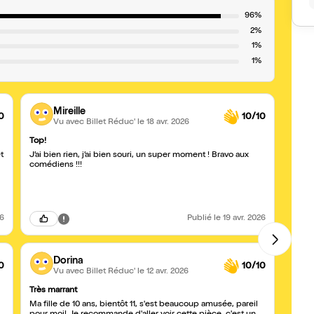
96%
2%
1%
1%
Mireille
0
10/10
Vu avec Billet Réduc'
le 18 avr. 2026
Top!
Super
t
J’ai bien rien, j’ai bien souri, un super moment ! Bravo aux
Nous 
comédiens !!!
coméd
inclure le pu
ce li
bouche
26
Publié
le 19 avr. 2026
Dorina
0
10/10
Vu avec Billet Réduc'
le 12 avr. 2026
Très marrant
Rigol
Ma fille de 10 ans, bientôt 11, s'est beaucoup amusée, pareil
Nous 