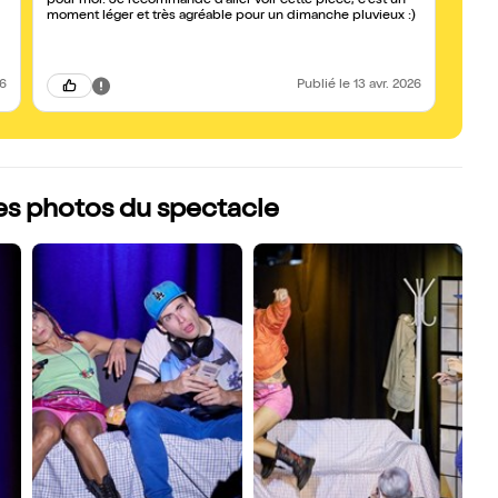
pour moi! Je recommande d'aller voir cette pièce, c'est un
theatr
moment léger et très agréable pour un dimanche pluvieux :)
sont vraiment g
trave
26
Publié
le 13 avr. 2026
les photos du spectacle