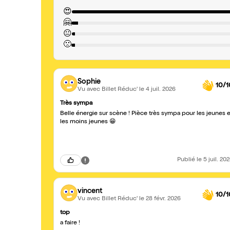
😍
🤗
😐
🙁
Sophie
10/1
Vu avec Billet Réduc'
le 4 juil. 2026
Très sympa
Belle énergie sur scène ! Pièce très sympa pour les jeunes e
les moins jeunes 😁
Publié
le 5 juil. 20
vincent
10/1
Vu avec Billet Réduc'
le 28 févr. 2026
top
a faire !