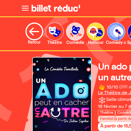
Retour
Théâtre
Comédie
Humour
Comedy clu
S
Un ado 
un autr
10/10
(391 a
Le Théâtre de 
Salle climat
18 février au 7
Théâtre
Coméd
Familial (à partir d
À partir de 15,