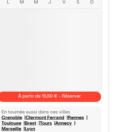
L
M
M
J
V
S
D
À partir de 15,50 € - Réserver
En tournée aussi dans ces villes
Grenoble
Clermont Ferrand
Rennes
Toulouse
Brest
Tours
Annecy
Marseille
Lyon