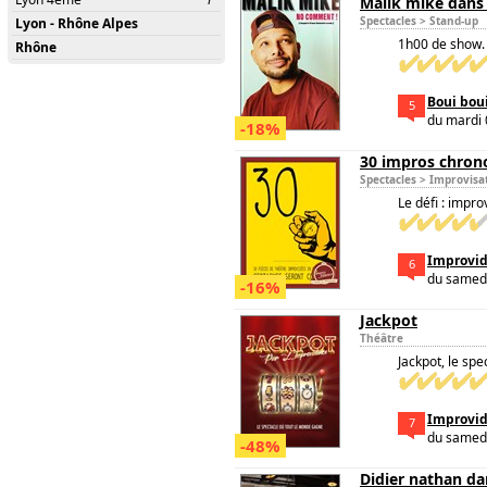
Malik mike dan
Spectacles > Stand-up
Lyon - Rhône Alpes
1h00 de show. 
Rhône
Boui bou
5
du mardi
-18%
30 impros chron
Spectacles > Improvisa
Le défi : impr
Improvi
6
du samedi
-16%
Jackpot
Théâtre
Jackpot, le spe
Improvi
7
du samedi
-48%
Didier nathan da