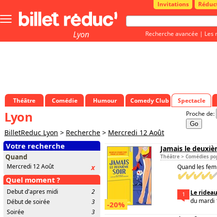
Invitations
Réduc
Bouton
menu
principale
Lyon
Recherche avancée
|
Les 
Théâtre
Comédie
Humour
Comedy Club
Spectacle
Lyon
Proche de:
BilletReduc Lyon
>
Recherche
>
Mercredi 12 Août
Votre recherche
Jamais le deuxiè
Quand
Théâtre > Comédies po
Mercredi 12 Août
x
Quand les fem
Quel moment ?
Debut d'apres midi
2
Le ridea
1
du mardi 
Début de soirée
3
-20%
Soirée
3