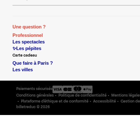
Une question ?
Professionnel
Les spectacles
✨Les pépites
Carte cadeau
Que faire à Paris ?
Les villes
Paiements sécurisés
Conditions générales
Politique de confidentialité
Mentions légale
Plateforme d'éthique et de conformité
Accessibilité
Gestion de
billetreduc ©
2026