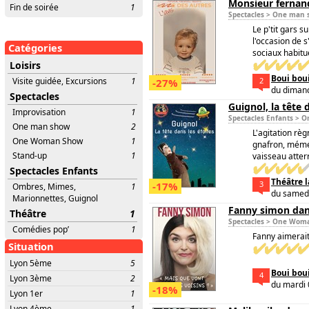
Monsieur fernand
Fin de soirée
1
Spectacles > One man
Le p'tit gars s
l'occasion de s
Catégories
sociaux habitu
Loisirs
Boui bou
Visite guidée, Excursions
1
2
-27%
du dimanc
Spectacles
Guignol, la tête 
Improvisation
1
Spectacles Enfants > 
One man show
2
L'agitation règ
One Woman Show
1
gnafron, mémé 
Stand-up
1
vaisseau atterr
Spectacles Enfants
Théâtre l
3
-17%
Ombres, Mimes,
1
du samedi
Marionnettes, Guignol
Fanny simon dans
Théâtre
1
Spectacles > One Wo
Comédies pop’
1
Fanny aimerait 
Situation
Lyon 5ème
5
Boui bou
4
Lyon 3ème
2
du mardi 
-18%
Lyon 1er
1
Lyon 4ème
1