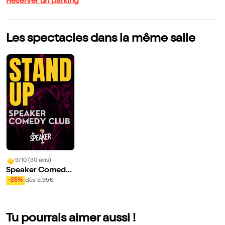
Réserver un parking
Les spectacles dans la même salle
9/10 (30 avis)
Speaker Comedy
Club
-25%
dès 5,95€
Tu pourrais aimer aussi !