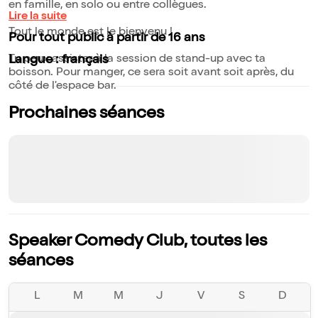
en famille, en solo ou entre collègues.
Lire la suite
Tout le monde est le bienvenu !
Pour tout public à partir de 16 ans
Tu peux assister à la session de stand-up avec ta
Langue : français
boisson. Pour manger, ce sera soit avant soit après, du
côté de l'espace bar.
Prochaines séances
Speaker Comedy Club, toutes les
séances
L
M
M
J
V
S
D