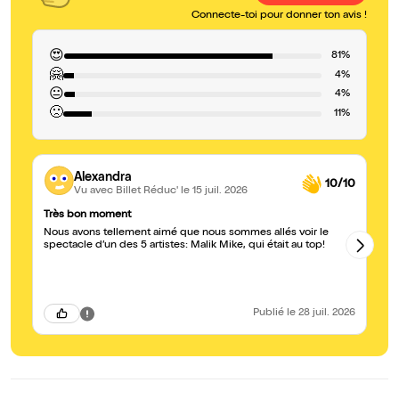
Connecte-toi pour donner ton avis !
😍
81%
🤗
4%
😐
4%
🙁
11%
Alexandra
10/10
Vu avec Billet Réduc'
le 15 juil. 2026
Très bon moment
Au
Nous avons tellement aimé que nous sommes allés voir le
J'
spectacle d’un des 5 artistes: Malik Mike, qui était au top!
l'
Publié
le 28 juil. 2026