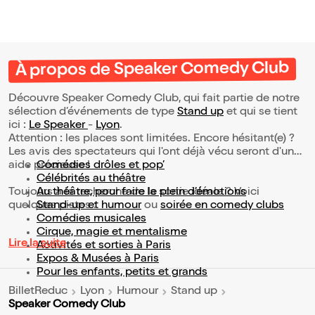
À propos de Speaker Comedy Club
Découvre Speaker Comedy Club, qui fait partie de notre
sélection d’événements de type
Stand up
et qui se tient
ici :
Le Speaker
-
Lyon
.
Attention : les places sont limitées. Encore hésitant(e) ?
Les avis des spectateurs qui l'ont déjà vécu seront d'une
aide précieuse !
Comédies drôles et pop’
Célébrités au théâtre
Toujours à la recherche de la sortie idéale ? Voici
Au théâtre, pour faire le plein d’émotions
quelques pistes :
Stand-up et humour
ou
soirée en comedy clubs
Comédies musicales
Cirque, magie et mentalisme
Lire la suite
Activités et sorties à Paris
Expos & Musées à Paris
Pour les enfants, petits et grands
BilletReduc
Lyon
Humour
Stand up
Speaker Comedy Club