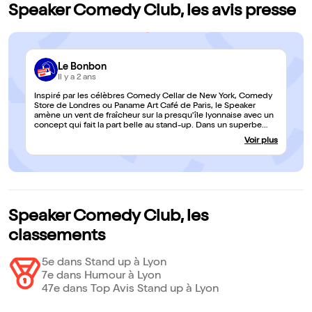
Speaker Comedy Club, les avis presse
Le Bonbon
Il y a 2 ans
Inspiré par les célèbres Comedy Cellar de New York, Comedy
Store de Londres ou Paname Art Café de Paris, le Speaker
amène un vent de fraîcheur sur la presqu'île lyonnaise avec un
concept qui fait la part belle au stand-up. Dans un superbe
local à la fois central et au calme, le Speaker propose des
Voir plus
sessions toutes les semaines, et jusqu'à 7 événements le week-
end. Des plateaux de 4 à 6 humoristes, débarqués de tous les
coins de France et même d'Europe, prêts à vous faire rire
pendant une heure. Que demander de plus pour égayer vos
soirées ?
Speaker Comedy Club, les
classements
5e dans Stand up à Lyon
7e dans Humour à Lyon
47e dans Top Avis Stand up à Lyon