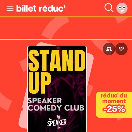
réduc' du
moment
-25%