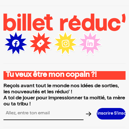
Tu veux être mon copain ?!
Reçois avant tout le monde nos idées de sorties,
les nouveautés et les réduc' !
A toi de jouer pour impressionner ta moitié, ta mère
ou ta tribu !
S’inscrire S’inscrire S’inscri
Adresse email pour la newsletter