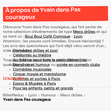
À propos de Yvain dans Pas
courageux
Découvre Yvain dans Pas courageux, qui fait partie de
notre sélection d’événements de type
Mecs drôles
et qui
se tient ici :
Boui Boui Café Comique
-
Lyon
.
Attention : les places sont limitées. Encore hésitant(e) ?
Les avis des spectateurs qui l'ont déjà vécu seront d'une
aide précieuse !
Comédies drôles et pop’
Célébrités au théâtre
Toujours à la recherche de la sortie idéale ? Voici
Au théâtre, pour faire le plein d’émotions
quelques pistes :
Stand-up et humour
ou
soirée en comedy clubs
Comédies musicales
Cirque, magie et mentalisme
Lire la suite
Activités et sorties à Paris
Expos & Musées à Paris
Pour les enfants, petits et grands
BilletReduc
Lyon
Humour
Mecs drôles
Yvain dans Pas courageux