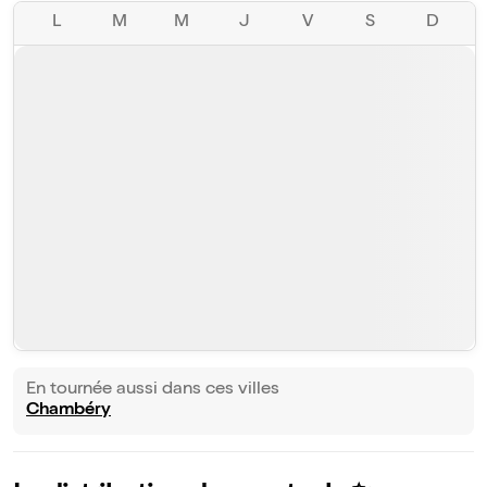
L
M
M
J
V
S
D
En tournée aussi dans ces villes
Chambéry