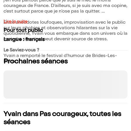
j'en vois partout parce que je suis le mec le moins
courageux de France. D'ailleurs, si je suis avec ma copine,
c'est surtout parce que je n'ose pas la quitter.
Lire la suite
Entre anecdotes loufoques, improvisation avec le public
sur leurs phobies et observations hilarantes sur la vie
Pour tout public
quotidienne, Yvain vous embarque dans son univers où la
moindre situation peut devenir source de stress.
Langue : français
Le Saviez-vous ?
Yvain a remporté le festival d'humour de Brides-Les-
Prochaines séances
Bains.
Yvain dans Pas courageux, toutes les
séances