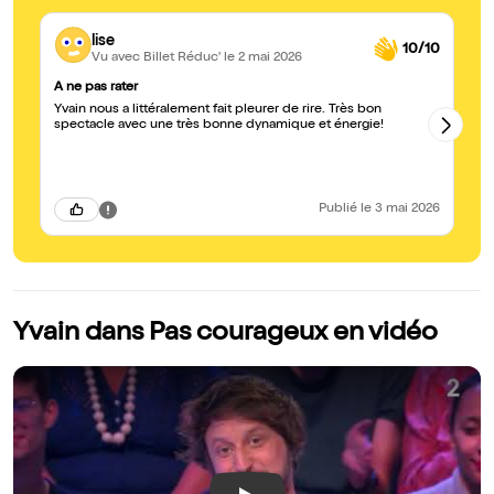
lise
10/10
Vu avec Billet Réduc'
le 2 mai 2026
A ne pas rater
Ex
Yvain nous a littéralement fait pleurer de rire. Très bon
Yv
spectacle avec une très bonne dynamique et énergie!
!
Publié
le 3 mai 2026
Yvain dans Pas courageux en vidéo