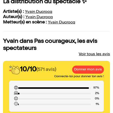
La distribution du spectacle ✨
Artiste(s) :
Yvain Ducrocq
Auteur(s) :
Yvain Ducrocq
Metteur(s) en scène :
Yvain Ducrocq
Yvain dans Pas courageux, les avis
spectateurs
Voir tous les avis
10/10
(571 avis)
Donner mon avis
Connecte-toi pour donner ton avis !
😍
97%
🤗
2%
😐
0%
🙁
1%