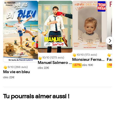
10/10 (173 avis)
10
10/10 (1275 avis)
Monsieur Fernand
Fan
Manuel Salmero d
ez dans L'avis des
Mais
-27%
dès 16€
-18%
ans Manuel de sur
9/10 (266 avis)
dès 22€
autres
e le
Ma vie en bleu
vie
dès 22€
Tu pourrais aimer aussi !