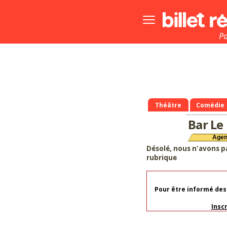
Bouton
menu
principale
Pa
Théâtre
Comédie
Bar L
Age
Désolé, nous n'avons p
rubrique
Pour être informé des
Insc