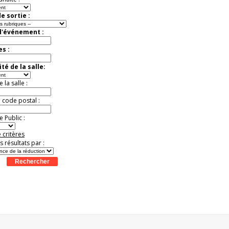
e sortie :
d'événement :
es :
té de la salle:
la salle :
u code postal :
 Public :
 critères
es résultats par :