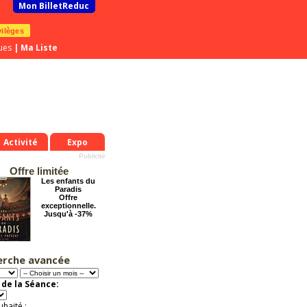
Mon BilletReduc
vilèges
ues
|
Ma Liste
Activité
Expo
Offre limitée
Les enfants du
Paradis
Offre
exceptionnelle.
Jusqu'à -37%
erche avancée
Chéri on se dit tout
!
Offre
de la Séance:
exceptionnelle.
Jusqu'à -57%
uhaité :