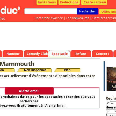
Invitations
Réductions
Carte cadeau
Offres pri
ris
Recherche avancée
|
Les nouveautés
|
Dernières critiq
Humour
Comedy Club
Spectacle
Enfant
Concert
e Mammouth
nda
Non Disponible
Plan
as actuellement d'événements disponibles dans cette
 prochaines dates pour les spectacles et sorties que vous
Rech
recherchez
Le
rivez-vous Gratuitement à l'Alerte Email.
Heure 
Prix so