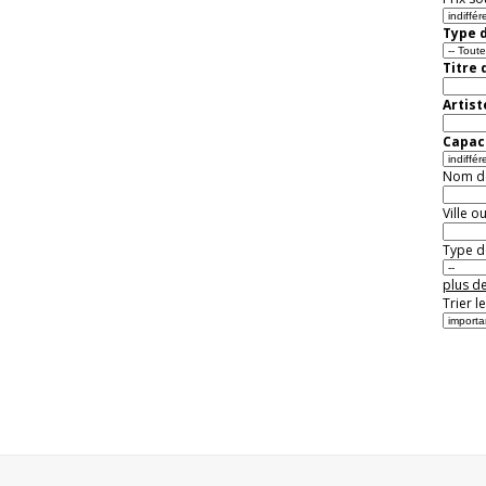
Type d
Titre 
Artist
Capaci
Nom de 
Ville o
Type de
plus de
Trier l