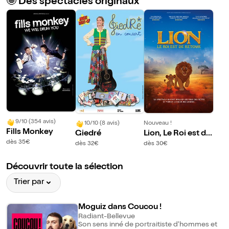
🤩 Des spectacles originaux
9/10 (354 avis)
10/10 (8 avis)
Nouveau !
Fills Monkey
Giedré
Lion, Le Roi est de
retour
dès 35€
dès 32€
dès 30€
Découvrir toute la sélection
Trier par
Moguiz dans Coucou !
Radiant-Bellevue
Son sens inné de portraitiste d'hommes et