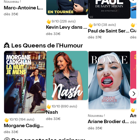
Nouveau !
Marc-Antoine Le
Bret dans Dans m
dès 35€
a tête
9/10 (226 avis)
10
9/10 (38 avis)
Kevin Levy dans C
Guig
Paul de Saint Serni
ocu
dès 33€
ull 
n
dès 
dès 37€
👸 Les Queens de l'Humour
10/10 (690 avis)
10
Nash
Amy
Nouveau !
dès 33€
10/10 (194 avis)
J'ét
Ariane Brodier da
dès 
Morgane Cadigna
ns Bonne
dès 35€
n dans La nuit je m
dès 33€
ens