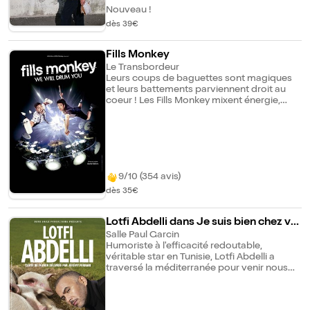
paternité qui vient bousculer ses plans.
Nouveau !
Connu pour sa capacité à rendre drôle
dès 39€
n'importe quel sujet, Alexis Le Rossignol
déploie avec finesse et autodérision sa
vision d'un monde bouleversé et
Fills Monkey
bouleversant, en explorant comme à son
Le Transbordeur
habitude, les multiples thèmes qui font sa
Leurs coups de baguettes sont magiques
signature, bien au-delà de ce seul
et leurs battements parviennent droit au
événement.
coeur ! Les Fills Monkey mixent énergie,
humour, facéties et poésie, pour nous
transporter, petits et grands, dans un
monde suspendu entre ciel et terre, entre
passé acoustique et futur numérique.
Prenez place, respirez... on y est ! We will
drum you.
9/10 (354 avis)
dès 35€
Lotfi Abdelli dans Je suis bien chez vo
us
Salle Paul Garcin
Humoriste à l'efficacité redoutable,
véritable star en Tunisie, Lotfi Abdelli a
traversé la méditerranée pour venir nous
réconcilier avec le grand remplacement. 20
ans d'expérience, une présence scénique
de haut niveau, des textes et un regard