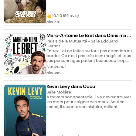
inventifs et originaux, Lotfi dépoussière le
stand-up et dresse un portrait inédit de
l'étranger qui arrive sur nos terres. Plus
qu'un spectacle, ce One Man Show est un
10/10 (92 avis)
moment de partage irrévérencieux et
dès 29€
incontournable de la scène humoristique !
Marc-Antoine Le Bret dans Dans ma tê
te
Palais de la Mutualité - Salle Edouard
Herriot
Entrez... et ne faites surtout pas attention au
bordel. Ce n'est pas très bien rangé, et tous
ses personnages parlent beaucoup trop
fort. Alors installez-vous, trouvez une petite
Nouveau !
place, et profitez de la fête. Entre stand-up
dès 35€
et imitations, Marc-Antoine vous embarque
dans une odyssée au coeur de son
cerveau. Non pas pour vous raconter la vie
Kevin Levy dans Cocu
de ses personnages... mais pour que ses
Salle Molière
personnages vous racontent la sienne.
À travers son spectacle, il va devoir trouver
Bienvenue dans sa tête.
les mots pour soigner ses maux. Seul en
scène, il raconte son histoire, mêlant
sketch, stand-up, danse, musique et Impro.
Kevin porte également un regard sur la
société actuelle, les aberrations politiques,
la qualité des textes de nos chansons, etc.
Bref, Kevin transforme son histoire d'amour