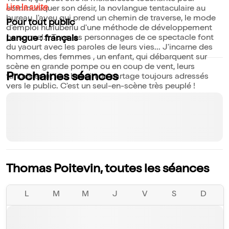
Lire la suite
communiquer son désir, la novlangue tentaculaire au
bureau, l'aveu qui prend un chemin de traverse, le mode
Pour tout public
d'emploi hurluberlu d'une méthode de développement
personnel... Tous les personnages de ce spectacle font
Langue : français
du yaourt avec les paroles de leurs vies... J'incarne des
hommes, des femmes , un enfant, qui débarquent sur
scène en grande pompe ou en coup de vent, leurs
Prochaines séances
fantaisies et leur besoin de partage toujours adressés
vers le public. C'est un seul-en-scène très peuplé !
Thomas Poitevin, toutes les séances
L
M
M
J
V
S
D