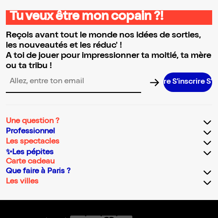
Tu veux être mon copain ?!
Reçois avant tout le monde nos idées de sorties,
les nouveautés et les réduc' !
A toi de jouer pour impressionner ta moitié, ta mère
ou ta tribu !
S’inscrire S’inscri
Adresse email pour la newsletter
Une question ?
Professionnel
Les spectacles
✨Les pépites
Carte cadeau
Que faire à Paris ?
Les villes