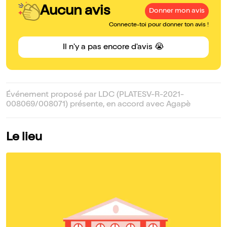
Aucun avis
Donner mon avis
Connecte-toi pour donner ton avis !
Il n'y a pas encore d'avis 😭
Événement proposé par LDC (PLATESV-R-2021-
008069/008071) présente, en accord avec Agapè
Le lieu