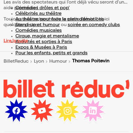
Les avis des spectateurs qui l'ont déjà vécu seront d'une
aide précieuse !
Comédies drôles et pop’
Célébrités au théâtre
Toujours à la recherche de la sortie idéale ? Voici
Au théâtre, pour faire le plein d’émotions
quelques pistes :
Stand-up et humour
ou
soirée en comedy clubs
Comédies musicales
Cirque, magie et mentalisme
Lire la suite
Activités et sorties à Paris
Expos & Musées à Paris
Pour les enfants, petits et grands
Thomas Poitevin
BilletReduc
Lyon
Humour