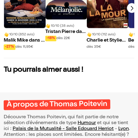
10/10 (38 avis)
Tristan Pierre dan
10/10 (852 avis)
10/10 (112 avis)
9/
s Mélanjolie
-18%
dès 22€
Malik Mike dans T
Charlie et Stylien
Bern
arba Mais Sympa
dans Lalamour
e dé
-27%
dès 11,95€
dès 35€
dès 4
Tu pourrais aimer aussi !
À propos de Thomas Poitevin
Découvre Thomas Poitevin, qui fait partie de notre
sélection d’événements de type
Humour
et qui se tient
ici :
Palais de la Mutualité - Salle Edouard Herriot
-
Lyon
.
Attention : les places sont limitées. Encore hésitant(e) ?