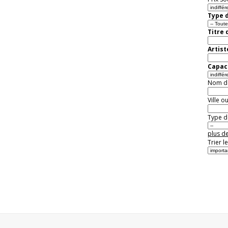
Type d
Titre 
Artist
Capaci
Nom de 
Ville o
Type de
plus de
Trier l