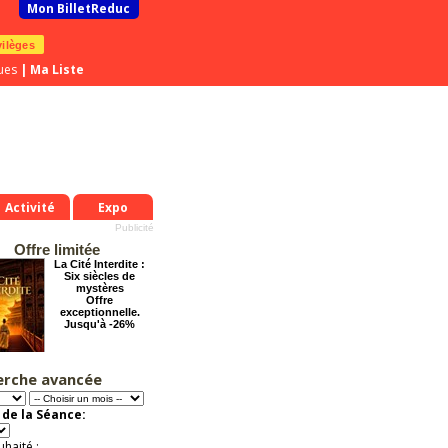
Mon BilletReduc
vilèges
ues
|
Ma Liste
Activité
Expo
Offre limitée
La Cité Interdite :
Six siècles de
mystères
Offre
exceptionnelle.
Jusqu'à -26%
erche avancée
Pourquoi les
femmes aiment les
connards ?
de la Séance:
Offre
exceptionnelle.
Jusqu'à -56%
uhaité :