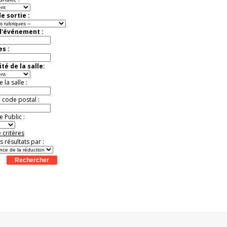
e sortie :
d'événement :
es :
té de la salle:
la salle :
u code postal :
 Public :
 critères
es résultats par :