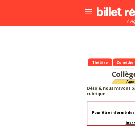
Bouton
menu
principale
Avi
Théâtre
Comédie
Collège
Age
Désolé, nous n'avons p
rubrique
Pour être informé des
Insc