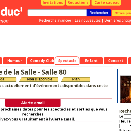
Invitations
Réductions
Carte cadeau
Offres pri
gnon
Recherche avancée
|
Les nouveautés
|
Dernières critiq
Humour
Comedy Club
Spectacle
Enfant
Concert
 de la Salle - Salle 80
nda
Non Disponible
Plan
as actuellement d'événements disponibles dans cette
 prochaines dates pour les spectacles et sorties que vous
Rech
recherchez
Le
rivez-vous Gratuitement à l'Alerte Email.
Heure 
Prix so