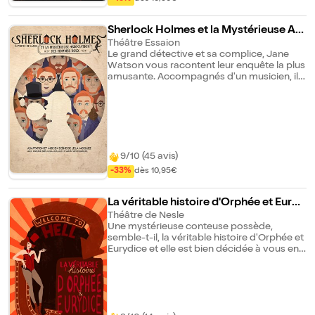
Sherlock Holmes et la Mystérieuse As
sociation des Hommes roux
Théâtre Essaion
Le grand détective et sa complice, Jane
Watson vous racontent leur enquête la plus
amusante. Accompagnés d'un musicien, ils
vous entraînent dans les recoins de
Londres et tentent d'élucider cette étrange
énigme : quel dangereux criminel se cache
derrière la mystérieuse Association des
Hommes roux ?
9/10 (45 avis)
-33%
dès 10,95€
La véritable histoire d'Orphée et Euryd
ice
Théâtre de Nesle
Une mystérieuse conteuse possède,
semble-t-il, la véritable histoire d'Orphée et
Eurydice et elle est bien décidée à vous en
faire part. Une version absurde, burlesque
et subversive du célèbre mythe se déroule
sous vos yeux ébahis ! Minos, Charon,
Jason et quelques autres, se jouent de nos
perceptions, de notre langage et