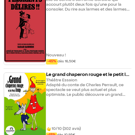
inattendues viennent troubler l'ordre fragile
accourt plutôt deux fois qu'une pour la
du cabinet... Une comédie absurde et
consoler. Du rire aux larmes et des larmes
grinçante, qui fait défiler sur le divan des
aux rires, cette pièce où la musique joue un
figures emblématiques de la culture, de la
rôle inattendu écrite et mise en scène par
fiction et de l'Histoire — où les patients ne
Sarah Sanders vous emporte dans une
sont, en réalité, peut-être pas plus fous que
aventure dans laquelle vous n'êtes pas au
nous...
bout de vos surprises...
Nouveau !
-45%
dès 16,50€
Le grand chaperon rouge et le petit lo
up
Théâtre Essaion
Adapté du conte de Charles Perrault, ce
spectacle se veut plus actuel et plus
optimiste. Le public découvre un grand
chaperon rouge capricieux et à un petit
loup craintif et farceur. Un spectacle où l'on
rit, danse et chante et dans lequel les
enfants sont largement mis à contribution.
10/10 (302 avis)