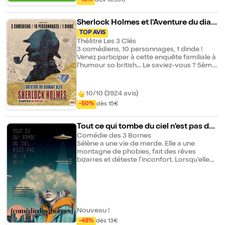
-15%
dès 10,95€
Sherlock Holmes et l'Aventure du diam
ant bleu
TOP AVIS
Théâtre Les 3 Clés
3 comédiens, 10 personnages, 1 dinde !
Venez participer à cette enquête familiale à
l'humour so british... Le saviez-vous ? 5ème
saison. Complet au Off 2022, 2023 et 2024.
Les autres spectacles écrits et mis en scène
par Christophe Delort : - Sherlock Holmes
10/10 (3924 avis)
et le mystère de la vallée de Boscombe -
-50%
dès 15€
Sherlock Holmes et le signe des 4 - Une
heure de philosophie (avec un mec qui ne
sait pas grand chose) - Al Capone
Tout ce qui tombe du ciel n'est pas de l
a neige
Comédie des 3 Bornes
Sélène a une vie de merde. Elle a une
montagne de phobies, fait des rêves
bizarres et déteste l'inconfort. Lorsqu'elle
rencontre Suliac, il est étrange et perdu
avec nos codes sociaux. Pourtant, dans ses
yeux, toute l'existence et le monde de
Sélène semblent... risibles. Il remet en
question ses fondements, ses habitudes,
ses blessures... Avec sa fraîcheur et son
Nouveau !
innocence, il va pourtant lui apporter ce
-48%
dès 13€
dont elle avait vraiment besoin...la liberté.