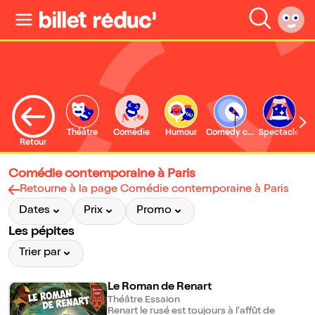
Théâtre
Comédie
Humour
Comedy club
Spectacle
Retour
Comédie contemporaine à Paris
Retourne à la page Comédie contemporaine à Paris
Dates
Prix
Promo
Les pépites
Trier par
Le Roman de Renart
Théâtre Essaion
Renart le rusé est toujours à l'affût de