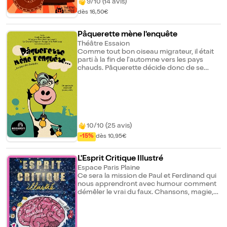
finalement de notre humanité, dans une
9/10 (14 avis)
grande fête baroque. Et si la folie
dès 16,50€
apparente du monde du dessous nous
révélait quelque chose du monde du
dessus ?
Pâquerette mène l'enquête
Théâtre Essaion
Comme tout bon oiseau migrateur, il était
parti à la fin de l'automne vers les pays
chauds. Pâquerette décide donc de se
rendre jusqu'en Afrique pour retrouver son
ami disparu. Guidée par une hirondelle, elle
débute son voyage à bord d'une
montgolfière... Une fabuleuse aventure
pleine de rencontres folles et de situations
cocasses. A chaque étape, la découverte
d'un nouveau pays, d'un nouvel ami et d'un
10/10 (25 avis)
nouveau mode de transport...
-15%
dès 10,95€
L'Esprit Critique Illustré
Espace Paris Plaine
Ce sera la mission de Paul et Ferdinand qui
nous apprendront avec humour comment
démêler le vrai du faux. Chansons, magie,
et expériences cognitives... Un grand
spectacle pour nos petits cerveaux. Après
"Le Petit Poilu illustré" et "Le Petit Résistant
illustré", Paul et Ferdinand, artistes de