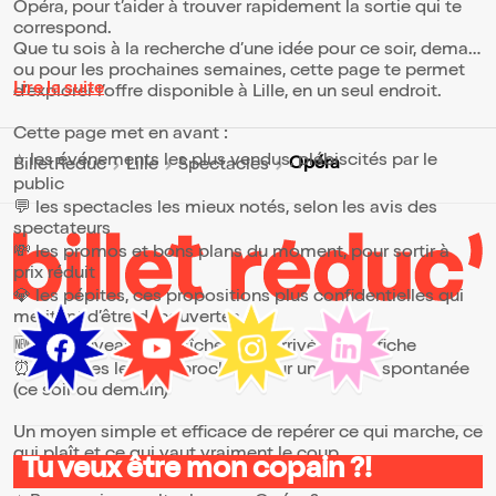
Opéra, pour t’aider à trouver rapidement la sortie qui te
correspond.
Que tu sois à la recherche d’une idée pour ce soir, demain
ou pour les prochaines semaines, cette page te permet
Lire la suite
d’explorer l’offre disponible à Lille, en un seul endroit.
Cette page met en avant :
⭐ les événements les plus vendus, plébiscités par le
Opéra
BilletReduc
Lille
Spectacles
public
💬 les spectacles les mieux notés, selon les avis des
spectateurs
💸 les promos et bons plans du moment, pour sortir à
prix réduit
💎 les pépites, ces propositions plus confidentielles qui
méritent d’être découvertes
🆕 les nouveautés, fraîchement arrivées à l’affiche
⏰ les dates les plus proches, pour une sortie spontanée
(ce soir ou demain)
Un moyen simple et efficace de repérer ce qui marche, ce
qui plaît et ce qui vaut vraiment le coup.
Tu veux être mon copain ?!