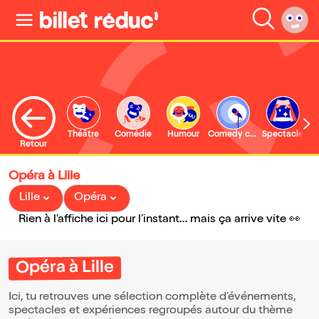
Théâtre
Comédie
Humour
Comedy club
Spectacle
Retour
Opéra à Lille
Lille
Opéra
Rien à l’affiche ici pour l’instant… mais ça arrive vite 👀
Opéra à Lille
Ici, tu retrouves une sélection complète d’événements,
spectacles et expériences regroupés autour du thème