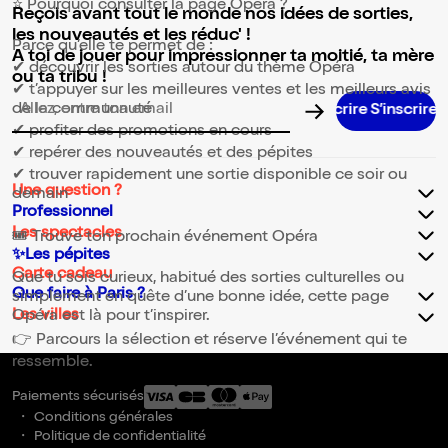
⭐ Pourquoi consulter la page Opéra ?
Reçois avant tout le monde nos idées de sorties,
les nouveautés et les réduc' !
Parce qu’elle te permet de :
A toi de jouer pour impressionner ta moitié, ta mère
✔ découvrir les sorties autour du thème Opéra
ou ta tribu !
✔ t’appuyer sur les meilleures ventes et les meilleurs avis
de la communauté
Adresse email pour la newsletter
✔ profiter des promotions en cours
✔ repérer des nouveautés et des pépites
✔ trouver rapidement une sortie disponible ce soir ou
Une question ?
demain
Professionnel
Les spectacles
🎟️ Trouve ton prochain événement Opéra
✨Les pépites
Carte cadeau
Que tu sois curieux, habitué des sorties culturelles ou
Que faire à Paris ?
simplement en quête d’une bonne idée, cette page
Les villes
Opéra est là pour t’inspirer.
👉 Parcours la sélection et réserve l’événement qui te
ressemble.
Paiements sécurisés
Conditions générales
Politique de confidentialité