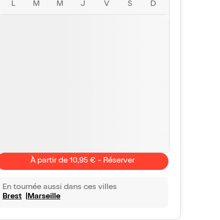
L
M
M
J
V
S
D
À partir de 10,95 € - Réserver
En tournée aussi dans ces villes
Brest
Marseille