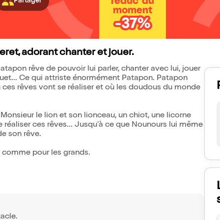
réduc' du
Partager
moment
-37%
eret, adorant chanter et jouer.
apon rêve de pouvoir lui parler, chanter avec lui, jouer
et... Ce qui attriste énormément Patapon. Patapon
où ces rêves vont se réaliser et où les doudous du monde
nsieur le lion et son lionceau, un chiot, une licorne
 réaliser ces rêves... Jusqu'à ce que Nounours lui même
e son rêve.
s comme pour les grands.
acle.