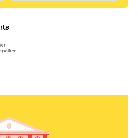
nts
ier
pellier