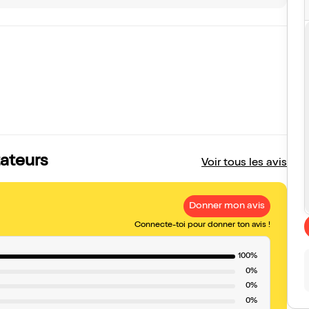
tateurs
Voir tous les avis
Donner mon avis
Connecte-toi pour donner ton avis !
100%
0%
0%
0%