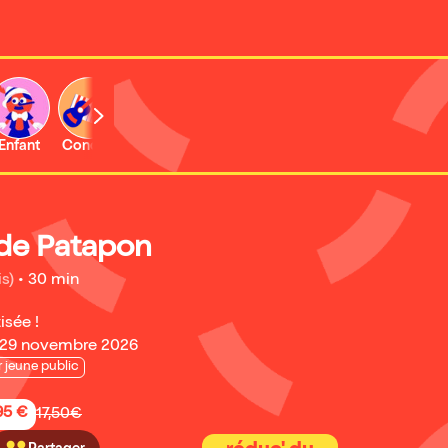
Enfant
Concert
Activité
 de Patapon
is)
•
30 min
isée !
 29 novembre 2026
jeune public
95 €
17,50€