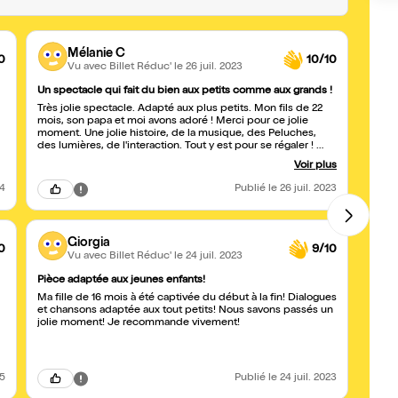
Mélanie C
0
10/10
Vu avec Billet Réduc'
le 26 juil. 2023
Un spectacle qui fait du bien aux petits comme aux grands !
Joli 
Très jolie spectacle. Adapté aux plus petits. Mon fils de 22
Parfai
mois, son papa et moi avons adoré ! Merci pour ce jolie
captiv
moment. Une jolie histoire, de la musique, des Peluches,
adapté
des lumières, de l'interaction. Tout y est pour se régaler !
décor
Mon a été fasciné du début à la fin ! Merci encore et bonne
Voir plus
continuation !
24
Publié
le 26 juil. 2023
Giorgia
0
9/10
Vu avec Billet Réduc'
le 24 juil. 2023
Pièce adaptée aux jeunes enfants!
Un jol
Ma fille de 16 mois à été captivée du début à la fin! Dialogues
Super
et chansons adaptée aux tout petits! Nous savons passés un
musiq
jolie moment! Je recommande vivement!
"Nouno
fin. 
25
Publié
le 24 juil. 2023