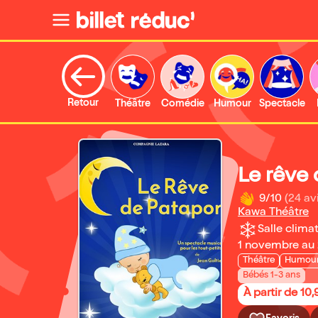
Retour
Théâtre
Comédie
Humour
Spectacle
Le rêve
9/10
(24 av
Kawa Théâtre
Salle climat
1 novembre au
Théâtre
Humour 
Bébés 1-3 ans
À partir de 10,