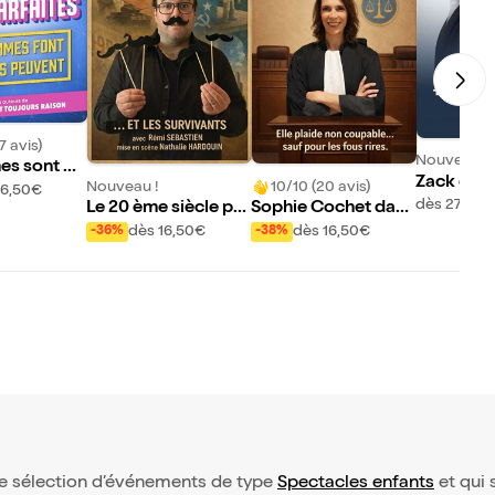
7 avis)
Nouveau !
es sont pa
Zack et S
Nouveau !
10/10 (20 avis)
les hommes
16,50€
gicians
dès 27€
Le 20 ème siècle po
Sophie Cochet dans
u'ils peuve
ur les nuls
Coupable d'être une
dès 16,50€
dès 16,50€
-36%
-38%
femme
tre sélection d’événements de type
Spectacles enfants
et qui s