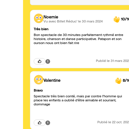
Noemie
10/1
Vu avec Billet Réduc'
le 30 mars 2024
Très bien
Bon spectacle de 30 minutes parfaitement rythmé entre
histoire, chanson et danse participative. Patapon et son
ourson nous ont bien fait rire
Publié
le 31 mars 20
Valentine
8/1
Bravo
Spectacle très bien conté, mais par contre l'homme qui
place les enfants a oublié d'être aimable et souriant,
dommage
Publié
le 22 oct. 20