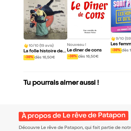
9/10 (59
Les femm
Nouveau !
10/10 (19 avis)
rfaites, 
Le diner de cons
dès 
-36%
La folle histoire des
font ce q
dès 16,50€
femmes
-36%
dès 16,50€
-36%
nt
Tu pourrais aimer aussi !
À propos de Le rêve de Patapon
Découvre Le rêve de Patapon, qui fait partie de no