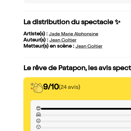
La distribution du spectacle ✨
Artiste(s) :
Jade Marie Alphonsine
Auteur(s) :
Jean Goltier
Metteur(s) en scène :
Jean Goltier
Le rêve de Patapon, les avis spec
9/10
(24 avis)
😍
🤗
😐
🙁