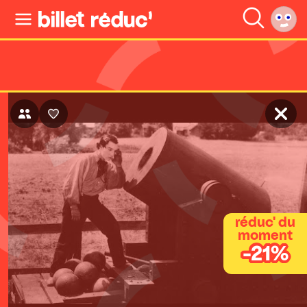
réduc' du
moment
-21%