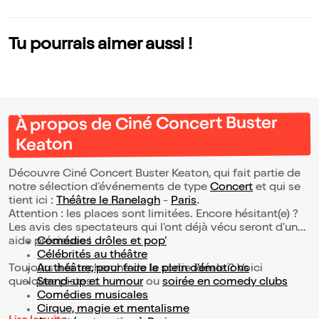
Tu pourrais aimer aussi !
À propos de Ciné Concert Buster
Keaton
Découvre Ciné Concert Buster Keaton, qui fait partie de
notre sélection d’événements de type
Concert
et qui se
tient ici :
Théâtre le Ranelagh
-
Paris
.
Attention : les places sont limitées. Encore hésitant(e) ?
Les avis des spectateurs qui l'ont déjà vécu seront d'une
aide précieuse !
Comédies drôles et pop’
Célébrités au théâtre
Toujours à la recherche de la sortie idéale ? Voici
Au théâtre, pour faire le plein d’émotions
quelques pistes :
Stand-up et humour
ou
soirée en comedy clubs
Comédies musicales
Cirque, magie et mentalisme