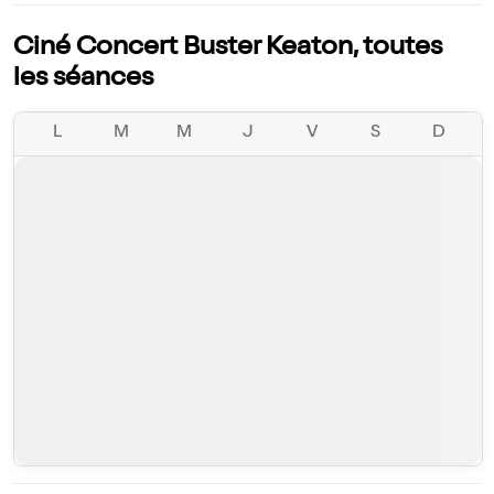
Ciné Concert Buster Keaton, toutes
les séances
L
M
M
J
V
S
D