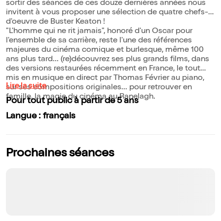
sortir des séances de ces douze dernières années nous
invitent à vous proposer une sélection de quatre chefs-
d'oeuvre de Buster Keaton !
"L'homme qui ne rit jamais", honoré d'un Oscar pour
l'ensemble de sa carrière, reste l'une des références
majeures du cinéma comique et burlesque, même 100
ans plus tard... (re)découvrez ses plus grands films, dans
des versions restaurées récemment en France, le tout
mis en musique en direct par Thomas Février au piano,
Lire la suite
sur ses compositions originales... pour retrouver en
famille, la magie du cinéma au Ranelagh.
Pour tout public à partir de 5 ans
Langue : français
Prochaines séances