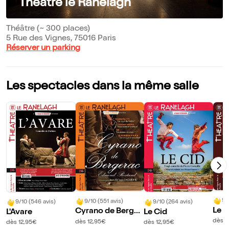
Théâtre le Ranelagh
Théâtre (~ 300 places)
5 Rue des Vignes, 75016 Paris
Réserver un parking
Les spectacles dans la même salle
9/
9/10 (551 avis)
9/10 (546 avis)
9/10 (264 avis)
Le 
Cyrano de Berger
L'Avare
Le Cid
é lui
ac
dès 1
dès 12,95€
dès 12,95€
dès 12,95€