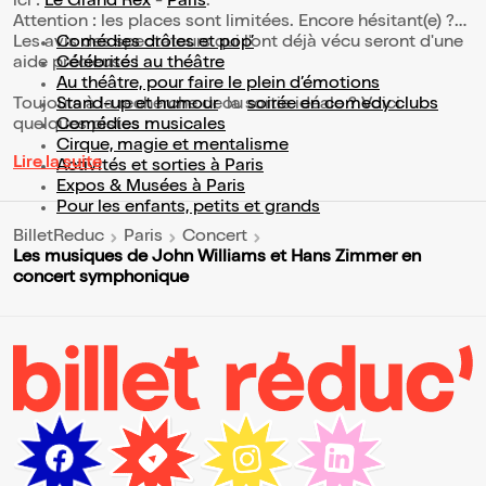
ici :
Le Grand Rex
-
Paris
.
Attention : les places sont limitées. Encore hésitant(e) ?
Les avis des spectateurs qui l'ont déjà vécu seront d'une
Comédies drôles et pop’
aide précieuse !
Célébrités au théâtre
Au théâtre, pour faire le plein d’émotions
Toujours à la recherche de la sortie idéale ? Voici
Stand-up et humour
ou
soirée en comedy clubs
quelques pistes :
Comédies musicales
Cirque, magie et mentalisme
Lire la suite
Activités et sorties à Paris
Expos & Musées à Paris
Pour les enfants, petits et grands
BilletReduc
Paris
Concert
Les musiques de John Williams et Hans Zimmer en
concert symphonique