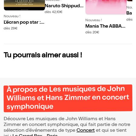
Nouveau !
Naruto Shippuden
Nouve
Synphonic Experi
dès 42,10€
Baby
Nouveau !
ence
onc
dès 
Nouveau !
L'écran pop star :
Mania The ABBA T
Céline
dès 29€
ribute
dès 20€
Tu pourrais aimer aussi !
À propos de Les musiques de John
Williams et Hans Zimmer en concert
symphonique
Découvre Les musiques de John Williams et Hans
Zimmer en concert symphonique, qui fait partie de notre
sélection d’événements de type
Concert
et qui se tient