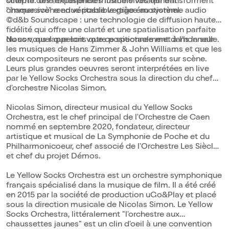
sculpte des atmosphères immersives qui transforment
cinéma. Une expérience musicale totalement
chaque scène en véritable vertige émotionnel.
"immersive" rendue possible grâce au système audio
©d&b Soundscape : une technologie de diffusion haute-
fidélité qui offre une clarté et une spatialisation parfaite
du son, quel que soit votre positionnement dans la salle.
Nous vous rappelons que ce spectacle met à l'honneur
les musiques de Hans Zimmer & John Williams et que les
deux compositeurs ne seront pas présents sur scène.
Leurs plus grandes oeuvres seront interprétées en live
par le Yellow Socks Orchestra sous la direction du chef
d'orchestre Nicolas Simon.
Nicolas Simon, directeur musical du Yellow Socks
Orchestra, est le chef principal de l'Orchestre de Caen
nommé en septembre 2020, fondateur, directeur
artistique et musical de La Symphonie de Poche et du
Philharmonicoeur, chef associé de l'Orchestre Les Siècles
et chef du projet Démos.
Le Yellow Socks Orchestra est un orchestre symphonique
français spécialisé dans la musique de film. Il a été créé
en 2015 par la société de production uGo&Play et placé
sous la direction musicale de Nicolas Simon. Le Yellow
Socks Orchestra, littéralement "l'orchestre aux
chaussettes jaunes" est un clin d'oeil à une convention