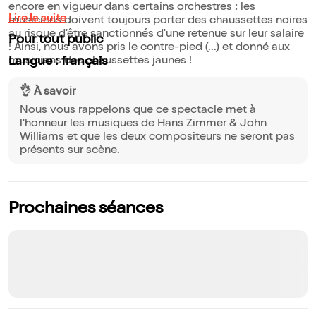
encore en vigueur dans certains orchestres : les
Lire la suite
musiciens doivent toujours porter des chaussettes noires
au risque d'être sanctionnés d'une retenue sur leur salaire
Pour tout public
! Ainsi, nous avons pris le contre-pied (...) et donné aux
musiciens des chaussettes jaunes !
Langue : français
👌 À savoir
Nous vous rappelons que ce spectacle met à
l'honneur les musiques de Hans Zimmer & John
Williams et que les deux compositeurs ne seront pas
présents sur scène.
Prochaines séances