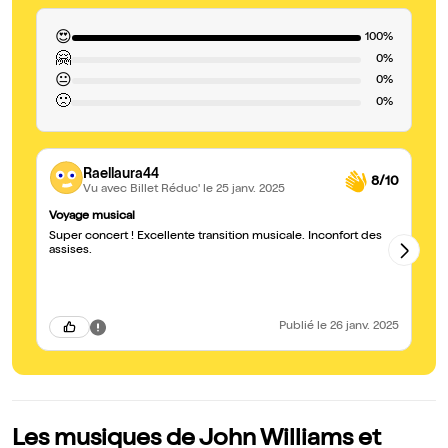
😍
100%
🤗
0%
😐
0%
🙁
0%
Raellaura44
8/10
Vu avec Billet Réduc'
le 25 janv. 2025
Voyage musical
St
Super concert ! Excellente transition musicale. Inconfort des
Bo
assises.
c'
pl
vi
po
fi
Publié
le 26 janv. 2025
Les musiques de John Williams et