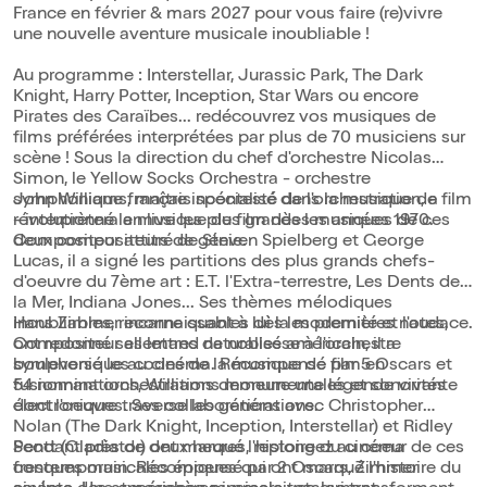
France en février & mars 2027 pour vous faire (re)vivre
une nouvelle aventure musicale inoubliable !
Au programme : Interstellar, Jurassic Park, The Dark
Knight, Harry Potter, Inception, Star Wars ou encore
Pirates des Caraïbes... redécouvrez vos musiques de
films préférées interprétées par plus de 70 musiciens sur
scène ! Sous la direction du chef d'orchestre Nicolas
Simon, le Yellow Socks Orchestra - orchestre
symphonique français spécialisé dans la musique de film
John Williams, maître incontesté de l'orchestration, a
- interprètera en live les plus grandes musiques de ces
révolutionné la musique de film dès les années 1970.
deux compositeurs de génie.
Compositeur attitré de Steven Spielberg et George
Lucas, il a signé les partitions des plus grands chefs-
d'oeuvre du 7ème art : E.T. l'Extra-terrestre, Les Dents de
la Mer, Indiana Jones... Ses thèmes mélodiques
inoubliables, reconnaissables dès les premières notes,
Hans Zimmer incarne quant à lui la modernité et l'audace.
ont redonné ses lettres de noblesse à l'orchestre
Compositeur allemand naturalisé américain, il a
symphonique au cinéma. Récompensé par 5 Oscars et
bouleversé les codes de la musique de film en
54 nominations, Williams demeure une légende vivante
fusionnant orchestrations monumentales et sonorités
dont l'oeuvre traverse les générations.
électroniques. Ses collaborations avec Christopher
Nolan (The Dark Knight, Inception, Interstellar) et Ridley
Scott (Gladiator) ont marqué l'histoire du cinéma
Pendant près de deux heures, replongez au coeur de ces
contemporain. Récompensé par 2 Oscars, Zimmer
fresques musicales épiques qui ont marqué l'histoire du