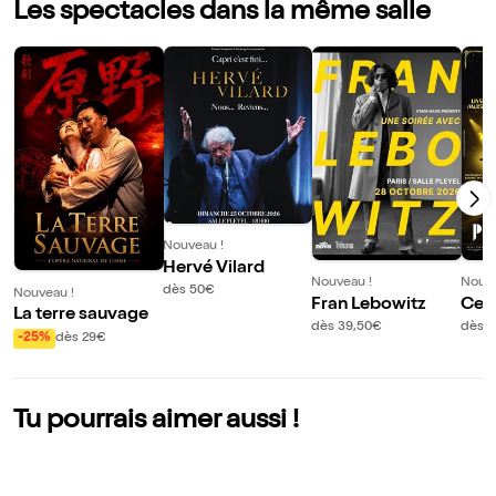
Les spectacles dans la même salle
Nouveau !
Hervé Vilard
Nouveau !
Nouve
dès 50€
Nouveau !
Fran Lebowitz
Celt
La terre sauvage
dès 39,50€
dès 
-25%
dès 29€
Tu pourrais aimer aussi !