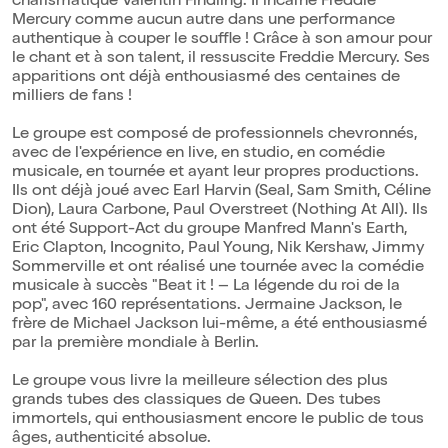
charismatique Valentin Findling. Il incarne Freddie
Mercury comme aucun autre dans une performance
authentique à couper le souffle ! Grâce à son amour pour
le chant et à son talent, il ressuscite Freddie Mercury. Ses
apparitions ont déjà enthousiasmé des centaines de
milliers de fans !
Le groupe est composé de professionnels chevronnés,
avec de l'expérience en live, en studio, en comédie
musicale, en tournée et ayant leur propres productions.
Ils ont déjà joué avec Earl Harvin (Seal, Sam Smith, Céline
Dion), Laura Carbone, Paul Overstreet (Nothing At All). Ils
ont été Support-Act du groupe Manfred Mann's Earth,
Eric Clapton, Incognito, Paul Young, Nik Kershaw, Jimmy
Sommerville et ont réalisé une tournée avec la comédie
musicale à succès "Beat it ! – La légende du roi de la
pop", avec 160 représentations. Jermaine Jackson, le
frère de Michael Jackson lui-même, a été enthousiasmé
par la première mondiale à Berlin.
Le groupe vous livre la meilleure sélection des plus
grands tubes des classiques de Queen. Des tubes
immortels, qui enthousiasment encore le public de tous
âges, authenticité absolue.