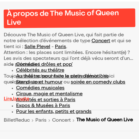
À propos de The Music of Queen
Live
Découvre The Music of Queen Live, qui fait partie de
notre sélection d’événements de type
Concert
et qui se
tient ici :
Salle Pleyel
-
Paris
.
Attention : les places sont limitées. Encore hésitant(e) ?
Les avis des spectateurs qui l'ont déjà vécu seront d'une
aide précieuse !
Comédies drôles et pop’
Célébrités au théâtre
Toujours à la recherche de la sortie idéale ? Voici
Au théâtre, pour faire le plein d’émotions
quelques pistes :
Stand-up et humour
ou
soirée en comedy clubs
Comédies musicales
Cirque, magie et mentalisme
Lire la suite
Activités et sorties à Paris
Expos & Musées à Paris
Pour les enfants, petits et grands
The Music of Queen Live
BilletReduc
Paris
Concert