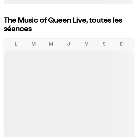
The Music of Queen Live, toutes les
séances
L
M
M
J
V
S
D