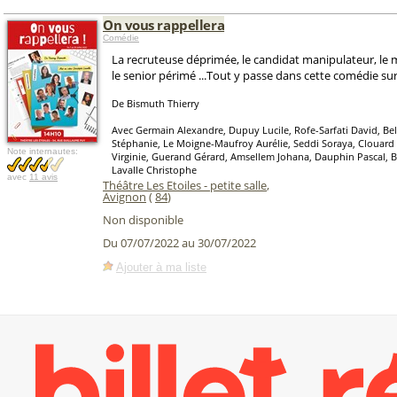
On vous rappellera
Comédie
La recruteuse déprimée, le candidat manipulateur, le
le senior périmé ...Tout y passe dans cette comédie sur
De Bismuth Thierry
Avec Germain Alexandre, Dupuy Lucile, Rofe-Sarfati David, Bel
Stéphanie, Le Moigne-Maufroy Aurélie, Seddi Soraya, Clouard 
Note internautes:
Virginie, Guerand Gérard, Amsellem Johana, Dauphin Pascal, B
Lavalle Christophe
avec
11 avis
Théâtre Les Etoiles - petite salle
,
Avignon
(
84
)
Non disponible
Du 07/07/2022 au 30/07/2022
Ajouter à ma liste