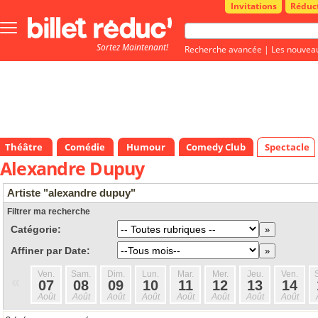
Invitations
Réduc
Bouton
menu
Sortez Maintenant!
principale
Recherche avancée
|
Les nouvea
Théâtre
Comédie
Humour
Comedy Club
Spectacle
Alexandre Dupuy
Artiste "alexandre dupuy"
Filtrer ma recherche
Catégorie:
Affiner par Date:
Ven.
Sam.
Dim.
Lun.
Mar.
Mer.
Jeu.
Ven.
«
07
08
09
10
11
12
13
14
Août
Août
Août
Août
Août
Août
Août
Août