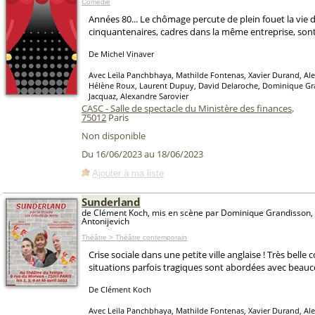
Comédie
Années 80... Le chômage percute de plein fouet la vie d
cinquantenaires, cadres dans la même entreprise, sont 
De Michel Vinaver
Avec Leïla Panchbhaya, Mathilde Fontenas, Xavier Durand, Ale
Hélène Roux, Laurent Dupuy, David Delaroche, Dominique Gra
Jacquaz, Alexandre Sarovier
CASC - Salle de spectacle du Ministère des finances
,
75012
Paris
Non disponible
Du 16/06/2023 au 18/06/2023
Ajouter à ma liste
Sunderland
de Clément Koch, mis en scène par Dominique Grandisson, 
Antonijevich
Théâtre > Théâtre contemporain
Crise sociale dans une petite ville anglaise ! Très belle
situations parfois tragiques sont abordées avec bea
De Clément Koch
Avec Leïla Panchbhaya, Mathilde Fontenas, Xavier Durand, Ale