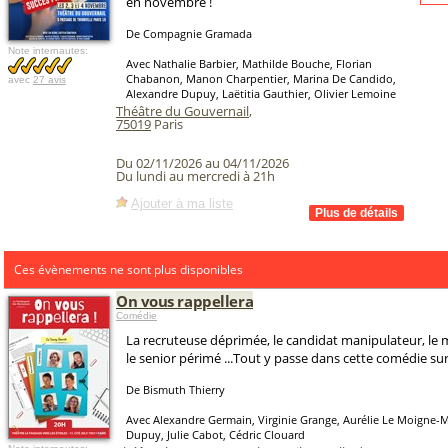
en novembre !
De Compagnie Gramada
Note internautes:
Avec Nathalie Barbier, Mathilde Bouche, Florian
Chabanon, Manon Charpentier, Marina De Candido,
avec
27 avis
Alexandre Dupuy, Laëtitia Gauthier, Olivier Lemoine
Théâtre du Gouvernail
,
75019
Paris
Du 02/11/2026 au 04/11/2026
Du lundi au mercredi à 21h
Ajouter à ma liste
Ces évènements ne sont plus disponibles
On vous rappellera
Comédie
La recruteuse déprimée, le candidat manipulateur, le
le senior périmé ...Tout y passe dans cette comédie sur
De Bismuth Thierry
Avec Alexandre Germain, Virginie Grange, Aurélie Le Moigne-M
Dupuy, Julie Cabot, Cédric Clouard