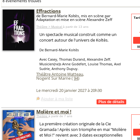
8 événements trouvés
Effractions
de Bernard-Marie Koltès, mis en scène par
Tari
Adaptation et mise en scène Alexandre Zeff
Théâtre > Musical
à partir de 13 ans
Un spectacle musical construit comme un
concert autour de l'univers de Koltès.
v
De Bernard-Marie Koltès
Avec Casey, Thomas Durand, Alexandre Zeff.
Musicien(ne)s Anne Godefert, Louise Thomas, Axel
Sudrie, Anthony Dupuy.
Théâtre Antoine Watteau
,
Nogent Sur Marne (
94
)
Le mercredi 20 janvier 2027 à 20h30
Ajouter à ma liste
Molière et moi !
Théâtre
à partir de 7 ans
La première création originale de la Cie
Gramada ! Après son triomphe en mai "Molière
et Moi !" revient avec 3 dates exceptionnelles
v