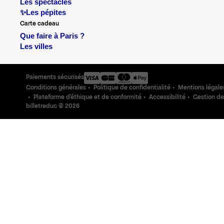
Les spectacles
✨Les pépites
Carte cadeau
Que faire à Paris ?
Les villes
Paiements sécurisés
Conditions générales
Politique de confidentialité
Mentions légale
Plateforme d'éthique et de conformité
Accessibilité
Gestion de
billetreduc ©
2026