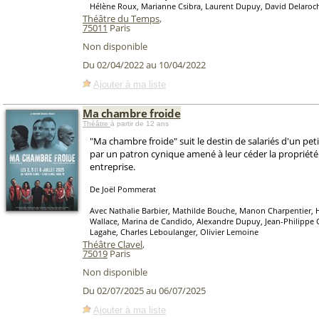
Hélène Roux, Marianne Csibra, Laurent Dupuy, David Delaroc
Théâtre du Temps
,
75011
Paris
Non disponible
Du 02/04/2022 au 10/04/2022
Ajouter à ma liste
Ma chambre froide
Théâtre
à partir de 12 ans
"Ma chambre froide" suit le destin de salariés d'un pet
par un patron cynique amené à leur céder la propriété
entreprise.
De Joël Pommerat
Avec Nathalie Barbier, Mathilde Bouche, Manon Charpentier, 
Wallace, Marina de Candido, Alexandre Dupuy, Jean-Philippe 
Lagahe, Charles Leboulanger, Olivier Lemoine
Théâtre Clavel
,
75019
Paris
Non disponible
Du 02/07/2025 au 06/07/2025
Ajouter à ma liste