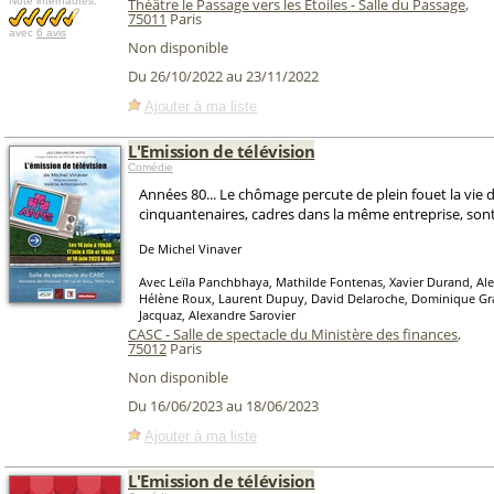
Note internautes:
Théâtre le Passage vers les Etoiles - Salle du Passage
,
75011
Paris
avec
6 avis
Non disponible
Du 26/10/2022 au 23/11/2022
Ajouter à ma liste
L'Emission de télévision
Comédie
Années 80... Le chômage percute de plein fouet la vie d
cinquantenaires, cadres dans la même entreprise, sont 
De Michel Vinaver
Avec Leïla Panchbhaya, Mathilde Fontenas, Xavier Durand, Ale
Hélène Roux, Laurent Dupuy, David Delaroche, Dominique Gra
Jacquaz, Alexandre Sarovier
CASC - Salle de spectacle du Ministère des finances
,
75012
Paris
Non disponible
Du 16/06/2023 au 18/06/2023
Ajouter à ma liste
L'Emission de télévision