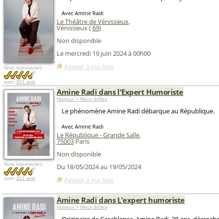
Avec Amine Radi
Le Théâtre de Vénissieux
,
Vénissieux (
69
)
Non disponible
Le mercredi 19 juin 2024 à 00h00
Ajouter à ma liste
Note internautes:
avec
361 avis
Amine Radi dans l'Expert Humoriste
Humour > Mecs drôles
Le phénomène Amine Radi débarque au République.
Avec Amine Radi
Le République - Grande Salle
,
75003
Paris
Non disponible
Note internautes:
Du 18/05/2024 au 19/05/2024
avec
361 avis
Ajouter à ma liste
Amine Radi dans L'expert humoriste
Humour > Mecs drôles