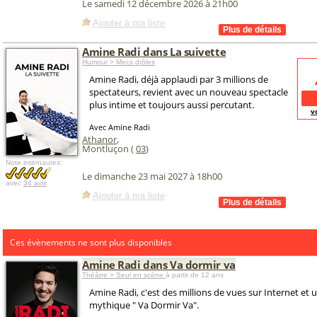
Le samedi 12 décembre 2026 à 21h00
Ajouter à ma liste
Amine Radi dans La suivette
Humour > Mecs drôles
Amine Radi, déjà applaudi par 3 millions de
spectateurs, revient avec un nouveau spectacle
plus intime et toujours aussi percutant.
v
Avec Amine Radi
Athanor
,
Montluçon (
03
)
Note internautes:
Le dimanche 23 mai 2027 à 18h00
avec
34 avis
Ajouter à ma liste
Ces évènements ne sont plus disponibles
Amine Radi dans Va dormir va
Théâtre > Seul en scène
à partir de 12 ans
Amine Radi, c'est des millions de vues sur Internet et
mythique " Va Dormir Va".