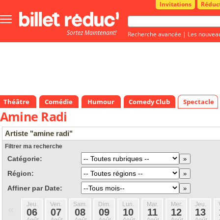
Invitations
Réduc
Bouton
menu
Sortez Maintenant!
principale
Recherche avancée
|
Les nouvea
Théâtre
Comédie
Humour
Comedy Club
Spectacle
Amine Radi
Artiste "amine radi"
Filtrer ma recherche
Catégorie:
Région:
Affiner par Date:
Jeu.
Ven.
Sam.
Dim.
Lun.
Mar.
Mer.
Jeu.
«
06
07
08
09
10
11
12
13