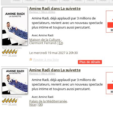
Août
Août
Août
Août
Août
Août
Août
Août
Amine Radi dans La suivette
Humour > Mecs drôles
Amine Radi, déjà applaudi par 3 millions de
spectateurs, revient avec un nouveau spectacle
plus intime et toujours aussi percutant.
v
Avec Amine Radi
Maison de la Culture
,
Clermont Ferrand (
63
)
Note internautes:
Le mercredi 19 mai 2027 à 20h30
avec
34 avis
Ajouter à ma liste
Amine Radi dans La suivette
Humour > Mecs drôles
Amine Radi, déjà applaudi par 3 millions de
spectateurs, revient avec un nouveau spectacle
plus intime et toujours aussi percutant.
v
Avec Amine Radi
Note internautes:
Palais de la Méditerranée
,
Nice
(
06
)
avec
34 avis