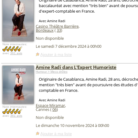
Originaire de Casablanca, Amine Radi, 28 ans, décroch
baccalauréat avec mention "très bien" avant de pours
d'expert-comptable en France.
Avec Amine Radi
Casino Théâtre Barrière
,
Bordeaux
(
33
)
Non disponible
Note internautes:
Le samedi 7 décembre 2024 à 00h00
avec
361 avis
Ajouter à ma liste
Amine Radi dans L'Expert Humoriste
Humour > Mecs drôles
Originaire de Casablanca, Amine Radi, 28 ans, décroch
mention "très bien" avant de poursuivre des études d'
comptable en France.
Avec Amine Radi
Espace Miramar
,
Note internautes:
Cannes (
06
)
avec
361 avis
Non disponible
Le dimanche 10 novembre 2024 à 00h00
Ajouter à ma liste