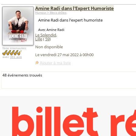
Amine Radi dans l'Expert Humoriste
Humour > Mecs drôles
Amine Radi dans l'expert humoriste
Avec Amine Radi
Le Splendid
,
Lille
(
59
)
Non disponible
Note internautes:
Le vendredi 27 mai 2022 à 00h00
avec
361 avis
Ajouter à ma liste
48 événements trouvés