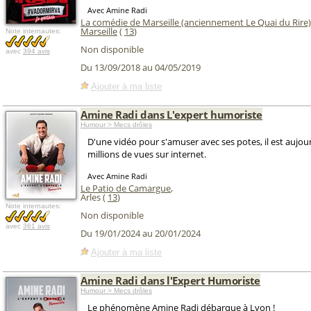
Avec Amine Radi
La comédie de Marseille (anciennement Le Quai du Rire)
Marseille
(
13
)
Note internautes:
Non disponible
avec
394 avis
Du 13/09/2018 au 04/05/2019
Ajouter à ma liste
Amine Radi dans L'expert humoriste
Humour > Mecs drôles
D'une vidéo pour s'amuser avec ses potes, il est aujou
millions de vues sur internet.
Avec Amine Radi
Le Patio de Camargue
,
Arles (
13
)
Note internautes:
Non disponible
avec
361 avis
Du 19/01/2024 au 20/01/2024
Ajouter à ma liste
Amine Radi dans l'Expert Humoriste
Humour > Mecs drôles
Le phénomène Amine Radi débarque à Lyon !