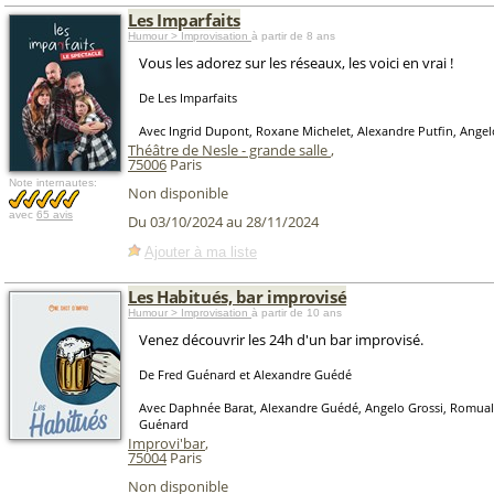
Les Imparfaits
Humour > Improvisation
à partir de 8 ans
Vous les adorez sur les réseaux, les voici en vrai !
De Les Imparfaits
Avec Ingrid Dupont, Roxane Michelet, Alexandre Putfin, Angel
Théâtre de Nesle - grande salle
,
75006
Paris
Note internautes:
Non disponible
avec
65 avis
Du 03/10/2024 au 28/11/2024
Ajouter à ma liste
Les Habitués, bar improvisé
Humour > Improvisation
à partir de 10 ans
Venez découvrir les 24h d'un bar improvisé.
De Fred Guénard et Alexandre Guédé
Avec Daphnée Barat, Alexandre Guédé, Angelo Grossi, Romuald
Guénard
Improvi'bar
,
75004
Paris
Non disponible