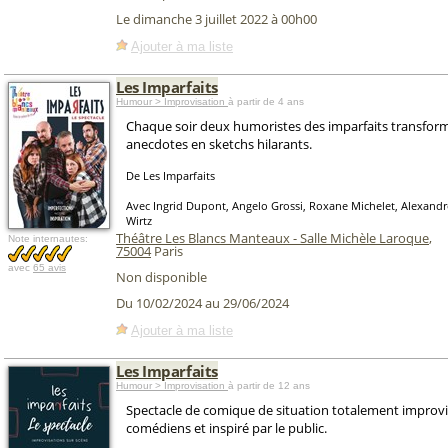
Le dimanche 3 juillet 2022 à 00h00
Ajouter à ma liste
Les Imparfaits
Humour > Improvisation
à partir de 4 ans
Chaque soir deux humoristes des imparfaits transfor
anecdotes en sketchs hilarants.
De Les Imparfaits
Avec Ingrid Dupont, Angelo Grossi, Roxane Michelet, Alexandr
Wirtz
Théâtre Les Blancs Manteaux - Salle Michèle Laroque
,
Note internautes:
75004
Paris
avec
65 avis
Non disponible
Du 10/02/2024 au 29/06/2024
Ajouter à ma liste
Les Imparfaits
Humour > Improvisation
à partir de 12 ans
Spectacle de comique de situation totalement improvi
comédiens et inspiré par le public.