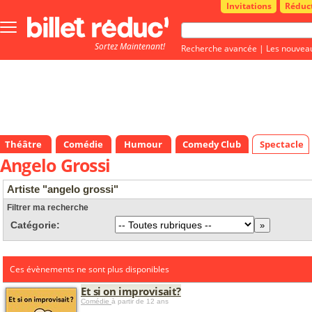
Invitations
Réduc
Bouton
menu
Sortez Maintenant!
principale
Recherche avancée
|
Les nouvea
Théâtre
Comédie
Humour
Comedy Club
Spectacle
Angelo Grossi
Artiste "angelo grossi"
Filtrer ma recherche
Catégorie:
Ces évènements ne sont plus disponibles
Et si on improvisait?
Comédie
à partir de 12 ans