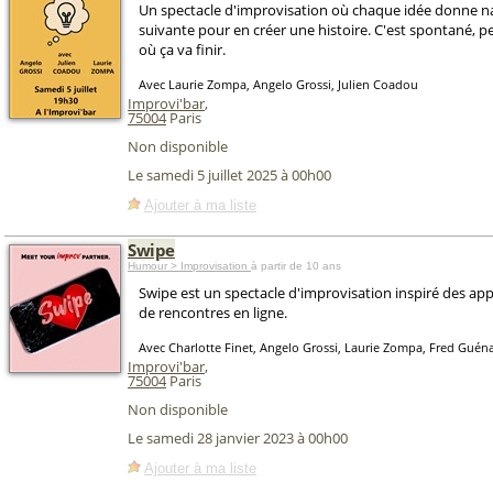
Un spectacle d'improvisation où chaque idée donne na
suivante pour en créer une histoire. C'est spontané, p
où ça va finir.
Avec Laurie Zompa, Angelo Grossi, Julien Coadou
Improvi'bar
,
75004
Paris
Non disponible
Le samedi 5 juillet 2025 à 00h00
Ajouter à ma liste
Swipe
Humour > Improvisation
à partir de 10 ans
Swipe est un spectacle d'improvisation inspiré des appl
de rencontres en ligne.
Avec Charlotte Finet, Angelo Grossi, Laurie Zompa, Fred Guén
Improvi'bar
,
75004
Paris
Non disponible
Le samedi 28 janvier 2023 à 00h00
Ajouter à ma liste