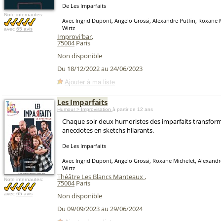
De Les Imparfaits
Note internautes:
Avec Ingrid Dupont, Angelo Grossi, Alexandre Putfin, Roxane 
Wirtz
avec
65 avis
Improvi'bar
,
75004
Paris
Non disponible
Du 18/12/2022 au 24/06/2023
Ajouter à ma liste
Les Imparfaits
Humour > Improvisation
à partir de 12 ans
Chaque soir deux humoristes des imparfaits transfor
anecdotes en sketchs hilarants.
De Les Imparfaits
Avec Ingrid Dupont, Angelo Grossi, Roxane Michelet, Alexandr
Wirtz
Théâtre Les Blancs Manteaux
,
Note internautes:
75004
Paris
avec
65 avis
Non disponible
Du 09/09/2023 au 29/06/2024