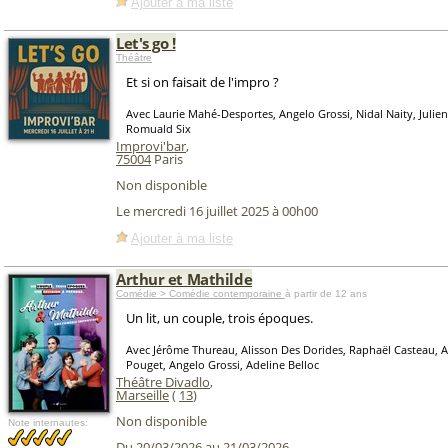
Ajouter à ma liste
Let's go !
Théâtre
Et si on faisait de l'impro ?
Avec Laurie Mahé-Desportes, Angelo Grossi, Nidal Naity, Julien
Romuald Six
Improvi'bar
,
75004
Paris
Non disponible
Le mercredi 16 juillet 2025 à 00h00
Ajouter à ma liste
Arthur et Mathilde
Comédie > Comédie contemporaine
à partir de 12 ans
Un lit, un couple, trois époques.
Avec Jérôme Thureau, Alisson Des Dorides, Raphaël Casteau, Al
Pouget, Angelo Grossi, Adeline Belloc
Théâtre Divadlo
,
Marseille
(
13
)
Non disponible
Note internautes:
Du 20/03/2026 au 21/03/2026