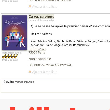
avec
380 avis
Ajouter à ma liste
Ça va, ça vient
Humour > Improvisation
Que se passe t-il après le premier baiser d'une coméd
De Les 4 saisons
Avec Adeline Belloc, Daphnée Barat, Viviane Pouget, Simon Pie
Alexandre Guédé, Angelo Grossi, Romuald Six
Improvi'bar
,
75004
Paris
Note internautes:
Non disponible
avec
380 avis
Du 13/05/2022 au 16/12/2024
Ajouter à ma liste
17 événements trouvés