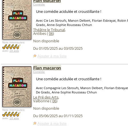
Flan Macaron
Comédie
Une comédie acidulée et croustillante !
Avec Cie Les Sbroufs, Manon Delbert, Florian Esbrayat, Robin
Grado, Anne-Sophie Rousseau Chhun
Théâtre le Tribunal
,
Antibes (
06
)
Non disponible
Note internautes:
Du 01/05/2025 au 03/05/2025
avec
19 avis
Ajouter à ma liste
Flan macaron
Comédie
Une comédie acidulée et croustillante !
Avec Compagnie Les Sbroufs, Manon Delbert, Florian Esbraya
De Grado, Anne-Sophie Rousseau Chhun
Le Pré des Arts
,
Valbonne (
06
)
Non disponible
Note internautes:
Du 05/06/2025 au 01/11/2025
avec
19 avis
Ajouter à ma liste