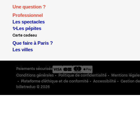
Une question ?
Professionnel
Les spectacles
✨Les pépites
Carte cadeau
Que faire à Paris ?
Les villes
Paiements sécurisés
Conditions générales
Politique de confidentialité
Mentions légale
Plateforme d'éthique et de conformité
Accessibilité
Gestion de
billetreduc ©
2026