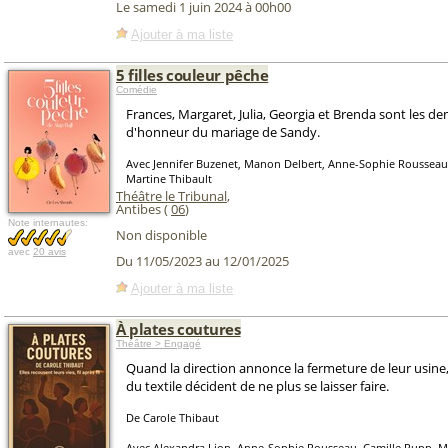
Le samedi 1 juin 2024 à 00h00
Ajouter à ma liste
5 filles couleur pêche
Comédie
Frances, Margaret, Julia, Georgia et Brenda sont les de
d'honneur du mariage de Sandy.
Avec Jennifer Buzenet, Manon Delbert, Anne-Sophie Rousseau
Martine Thibault
Théâtre le Tribunal
,
Antibes (
06
)
Note internautes:
Non disponible
avec
20 avis
Du 11/05/2023 au 12/01/2025
Ajouter à ma liste
À plates coutures
Théâtre > Engagé
Quand la direction annonce la fermeture de leur usine,
du textile décident de ne plus se laisser faire.
De Carole Thibaut
Avec Alexandra Lion, Anne-Sophie Rousseau, Camille Rupp, Ma