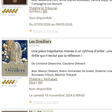
Compagnie Les Sbroufs
Note internautes:
Théâtre le Tribunal
,
Antibes (
06
)
avec
8 avis
Non disponible
Du 07/05/2026 au 09/05/2026
Ajouter à ma liste
Les Oreillers
Comédie
Une pièce trépidante, menée à un rythme d'enfer ; une
drôle qui n'exclut pas la réflexion !
De Christine Delaroche, Claudine Debrach
Avec Manon Delbert, Robin Fernandez de Grado, Emeline Lina
Rousseau Chhun, Martine Thibault
Note internautes:
Théâtre L'Alphabet
,
Nice
(
06
)
avec
10 avis
Non disponible
Le samedi 16 novembre 2024 à 00h00
Ajouter à ma liste