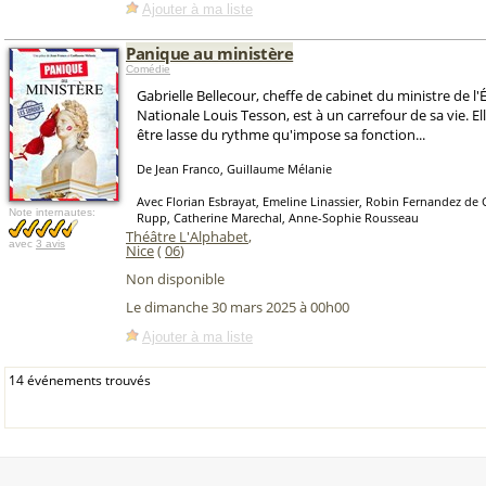
Ajouter à ma liste
Panique au ministère
Comédie
Gabrielle Bellecour, cheffe de cabinet du ministre de l
Nationale Louis Tesson, est à un carrefour de sa vie. 
être lasse du rythme qu'impose sa fonction...
De Jean Franco, Guillaume Mélanie
Avec Florian Esbrayat, Emeline Linassier, Robin Fernandez de 
Note internautes:
Rupp, Catherine Marechal, Anne-Sophie Rousseau
Théâtre L'Alphabet
,
avec
3 avis
Nice
(
06
)
Non disponible
Le dimanche 30 mars 2025 à 00h00
Ajouter à ma liste
14 événements trouvés