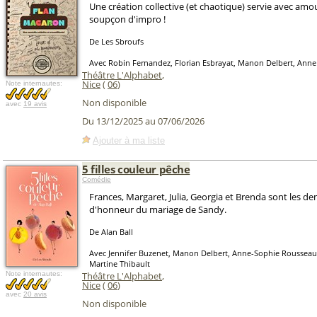
Une création collective (et chaotique) servie avec am
soupçon d'impro !
De Les Sbroufs
Avec Robin Fernandez, Florian Esbrayat, Manon Delbert, Ann
Théâtre L'Alphabet
,
Nice
(
06
)
Note internautes:
Non disponible
avec
19 avis
Du 13/12/2025 au 07/06/2026
Ajouter à ma liste
5 filles couleur pêche
Comédie
Frances, Margaret, Julia, Georgia et Brenda sont les de
d'honneur du mariage de Sandy.
De Alan Ball
Avec Jennifer Buzenet, Manon Delbert, Anne-Sophie Rousseau
Martine Thibault
Note internautes:
Théâtre L'Alphabet
,
Nice
(
06
)
avec
20 avis
Non disponible