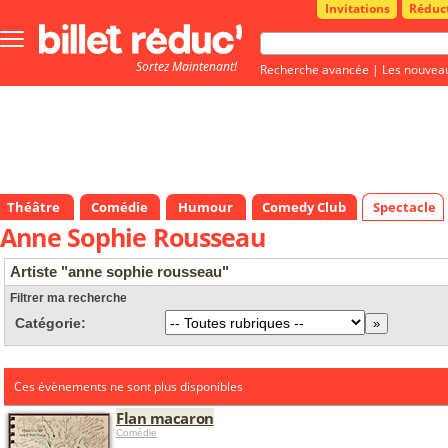
Invitations
Réduc
Bouton
menu
Sortez Maintenant!
principale
Recherche avancée
|
Les nouvea
Théâtre
Comédie
Humour
Comedy Club
Spectacle
Anne Sophie Rousseau
Artiste "anne sophie rousseau"
Filtrer ma recherche
Catégorie:
Ces évènements ne sont plus disponibles
Flan macaron
Comédie