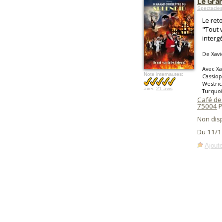
Le Gra
Spectacle
Le ret
"Tout 
interg
De Xavi
Avec Xa
Note internautes:
Cassiop
Westric
avec
21 avis
Turquoi
Café de
75004
P
Non dis
Du 11/1
Ajoute