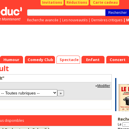
Invitations
Réductions
Carte cadeau
z Maintenant!
Recherche avancée
|
Les nouveautés
|
Dernières critiques
|
M
Humour
Comedy Club
Spectacle
Enfant
Concert
ult
lt"
»
Modifier
Rech
us disponibles
Le