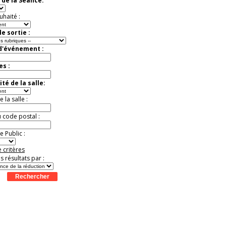
 de la Séance:
exceptionnelle.
Jusqu'à -56%
uhaité :
e sortie :
 d'événement :
es :
té de la salle:
la salle :
u code postal :
 Public :
 critères
es résultats par :