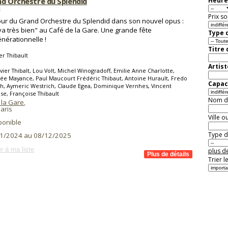
nd Orchestre du Splendid
Heure
s
Prix so
our du Grand Orchestre du Splendid dans son nouvel opus :
va très bien" au Café de la Gare. Une grande fête
Type d
énérationnelle !
Titre
er Thibault
Artist
vier Thibalt, Lou Volt, Michel Winogradoff, Emilie Anne Charlotte,
ée Mayance, Paul Maucourt Frédéric Thibaut, Antoine Hurault, Fredo
Capaci
h, Aymeric Westrich, Claude Egea, Dominique Vernhes, Vincent
se, Françoise Thibault
Nom de 
 la Gare
,
aris
Ville o
ponible
Type de
1/2024 au 08/12/2025
r à ma liste
plus de
Trier l