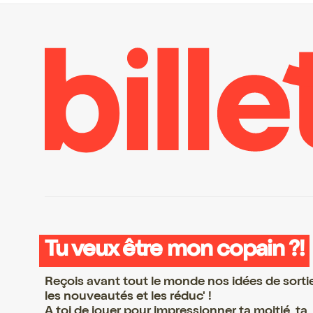
Tu veux être mon copain ?!
Reçois avant tout le monde nos idées de sorti
les nouveautés et les réduc' !
A toi de jouer pour impressionner ta moitié, ta