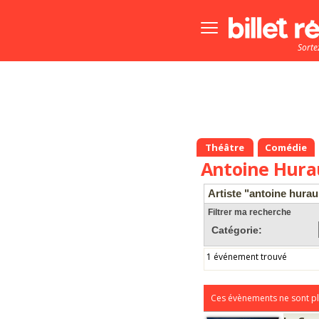
Bouton
menu
Sorte
principale
Théâtre
Comédie
Antoine Hura
Artiste "antoine hurau
Filtrer ma recherche
Catégorie:
1 événement trouvé
Ces évènements ne sont pl