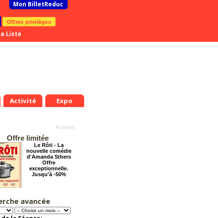
Mon BilletReduc
Offres privilèges
a Liste
Activité
Expo
Offre limitée
Le Rôti - La
nouvelle comédie
d'Amanda Sthers
Offre
exceptionnelle.
Jusqu'à -50%
erche avancée
Pourquoi les
femmes aiment les
connards ?
Offre