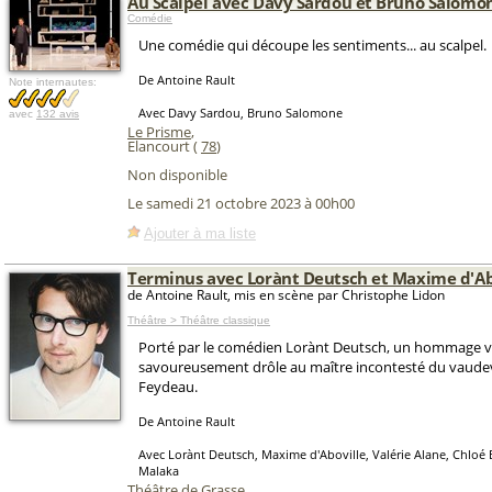
Au Scalpel avec Davy Sardou et Bruno Salomo
Comédie
Une comédie qui découpe les sentiments... au scalpel.
De Antoine Rault
Note internautes:
Avec Davy Sardou, Bruno Salomone
avec
132 avis
Le Prisme
,
Elancourt (
78
)
Non disponible
Le samedi 21 octobre 2023 à 00h00
Ajouter à ma liste
Terminus avec Lorànt Deutsch et Maxime d'Ab
de Antoine Rault, mis en scène par Christophe Lidon
Théâtre > Théâtre classique
Porté par le comédien Lorànt Deutsch, un hommage vi
savoureusement drôle au maître incontesté du vaudevi
Feydeau.
De Antoine Rault
Avec Lorànt Deutsch, Maxime d'Aboville, Valérie Alane, Chloé 
Malaka
Théâtre de Grasse
,