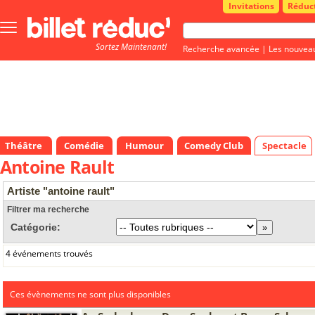
Invitations
Réduc
Bouton
menu
Sortez Maintenant!
principale
Recherche avancée
|
Les nouvea
Théâtre
Comédie
Humour
Comedy Club
Spectacle
Antoine Rault
Artiste "antoine rault"
Filtrer ma recherche
Catégorie:
4 événements trouvés
Ces évènements ne sont plus disponibles