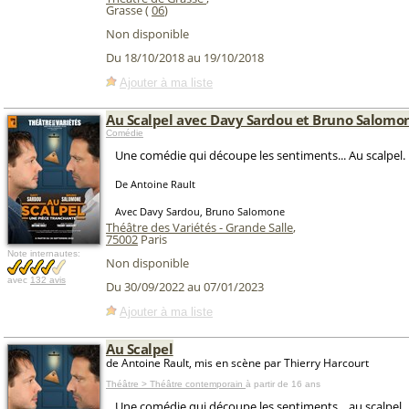
Grasse (
06
)
Non disponible
Du 18/10/2018 au 19/10/2018
Ajouter à ma liste
Au Scalpel avec Davy Sardou et Bruno Salomo
Comédie
Une comédie qui découpe les sentiments... Au scalpel.
De Antoine Rault
Avec Davy Sardou, Bruno Salomone
Théâtre des Variétés - Grande Salle
,
75002
Paris
Note internautes:
Non disponible
avec
132 avis
Du 30/09/2022 au 07/01/2023
Ajouter à ma liste
Au Scalpel
de Antoine Rault, mis en scène par Thierry Harcourt
Théâtre > Théâtre contemporain
à partir de 16 ans
Une comédie qui découpe les sentiments... au scalpel.