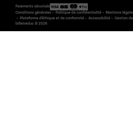
Paiements sécurisés
Conditions générales
Politique de confidentialité
Mentions légale
Plateforme d'éthique et de conformité
Accessibilité
Gestion de
billetreduc ©
2026