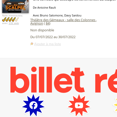
De Antoine Rault
Avec Bruno Salomone, Davy Sardou
Note internautes:
Théâtre des Gémeaux - salle des Colonnes
,
Avignon
(
84
)
avec
132 avis
Non disponible
Du 07/07/2022 au 30/07/2022
Ajouter à ma liste