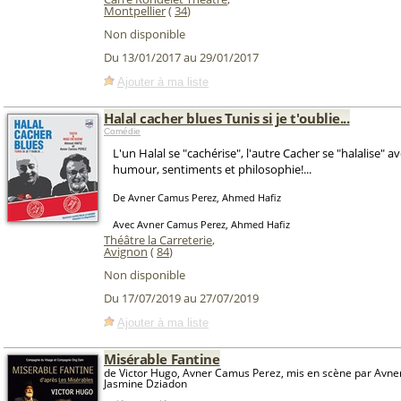
Montpellier
(
34
)
Non disponible
Du 13/01/2017 au 29/01/2017
Ajouter à ma liste
Halal cacher blues Tunis si je t'oublie...
Comédie
L'un Halal se "cachérise", l'autre Cacher se "halalise" a
humour, sentiments et philosophie!...
De Avner Camus Perez, Ahmed Hafiz
Avec Avner Camus Perez, Ahmed Hafiz
Théâtre la Carreterie
,
Avignon
(
84
)
Non disponible
Du 17/07/2019 au 27/07/2019
Ajouter à ma liste
Misérable Fantine
de Victor Hugo, Avner Camus Perez, mis en scène par Avne
Jasmine Dziadon