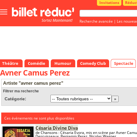
Invitations
Réduc
Bouton
menu
Sortez Maintenant!
principale
Recherche avancée
|
Les nouvea
Théâtre
Comédie
Humour
Comedy Club
Spectacle
Avner Camus Perez
Artiste "avner camus perez"
Filtrer ma recherche
Catégorie:
Ces évènements ne sont plus disponibles
Césaria Divine Diva
de Chansons : Césaria Evora, mis en scène par Avner Cam
Desruisseaux, Benjamin Perez, Nicolas Wagner