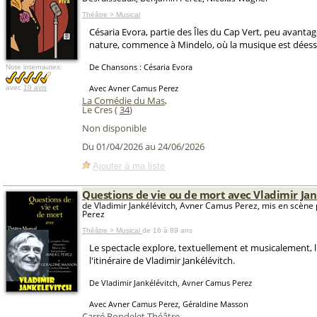
Théâtre > Musical
Césaria Evora, partie des Îles du Cap Vert, peu avantag
nature, commence à Mindelo, où la musique est déesse
De Chansons : Césaria Evora
Note internautes:
Avec Avner Camus Perez
avec
10 avis
La Comédie du Mas
,
Le Cres (
34
)
Non disponible
Du 01/04/2026 au 24/06/2026
Ajouter à ma liste
Questions de vie ou de mort avec Vladimir Jan
de Vladimir Jankélévitch, Avner Camus Perez, mis en scèn
Perez
Théâtre > Musical
de 16 à 89 ans
Le spectacle explore, textuellement et musicalement, l
l'itinéraire de Vladimir Jankélévitch.
De Vladimir Jankélévitch, Avner Camus Perez
Avec Avner Camus Perez, Géraldine Masson
Carré Rondelet Théâtre
,