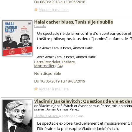
Du 08/06/2018 au 10/06/2018
Ajouter à ma liste
Halal cacher blues, Tunis si je t'oublie
Comédie
Un spectacle né de la rencontre d'un conteur-poète 
théâtre-philosophe, tous deux "jasmins", enfants de "T
De Avner Camus Perez, Ahmed Hafiz
Avec Avner Camus Perez, Ahmed Hafiz
Carré Rondelet Théâtre
,
Montpellier
(
34
)
Non disponible
Du 16/05/2019 au 18/05/2019
Ajouter à ma liste
Vladimir Jankélévitch : Questions de vie et de
de Vladimir Jankélévitch et Avner camus Perez, mis en scèn
scène : Avner Camus Perez
Théâtre > Musical
à partir de 16 ans
Le spectacle explore, textuellement et musicalement, l
l'itinéraire du philosophe Vladimir Jankélévitch.