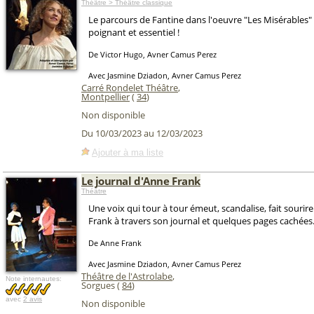
Théâtre > Théâtre classique
Le parcours de Fantine dans l'oeuvre "Les Misérables"
poignant et essentiel !
De Victor Hugo, Avner Camus Perez
Avec Jasmine Dziadon, Avner Camus Perez
Carré Rondelet Théâtre
,
Montpellier
(
34
)
Non disponible
Du 10/03/2023 au 12/03/2023
Ajouter à ma liste
Le journal d'Anne Frank
Théâtre
Une voix qui tour à tour émeut, scandalise, fait sourire.
Frank à travers son journal et quelques pages cachées
De Anne Frank
Avec Jasmine Dziadon, Avner Camus Perez
Théâtre de l'Astrolabe
,
Note internautes:
Sorgues (
84
)
avec
2 avis
Non disponible