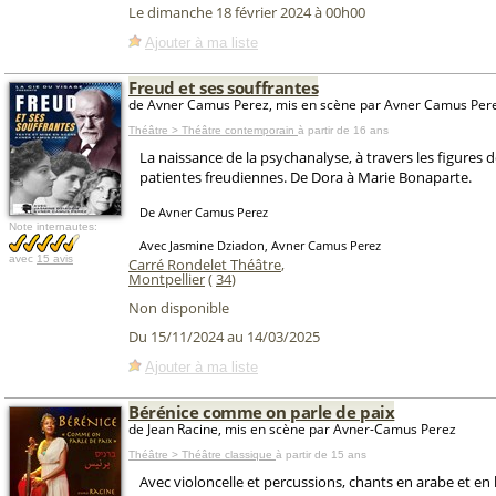
Le dimanche 18 février 2024 à 00h00
Ajouter à ma liste
Freud et ses souffrantes
de Avner Camus Perez, mis en scène par Avner Camus Per
Théâtre > Théâtre contemporain
à partir de 16 ans
La naissance de la psychanalyse, à travers les figures 
patientes freudiennes. De Dora à Marie Bonaparte.
De Avner Camus Perez
Note internautes:
Avec Jasmine Dziadon, Avner Camus Perez
avec
15 avis
Carré Rondelet Théâtre
,
Montpellier
(
34
)
Non disponible
Du 15/11/2024 au 14/03/2025
Ajouter à ma liste
Bérénice comme on parle de paix
de Jean Racine, mis en scène par Avner-Camus Perez
Théâtre > Théâtre classique
à partir de 15 ans
Avec violoncelle et percussions, chants en arabe et en