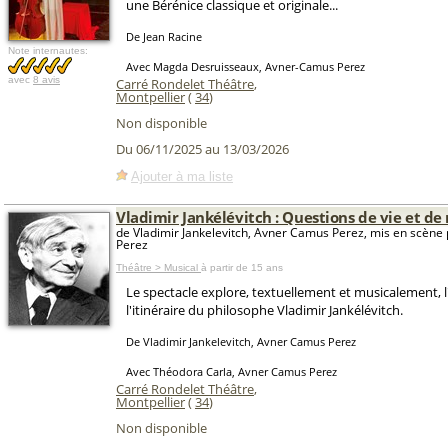
une Bérénice classique et originale...
De Jean Racine
Note internautes:
Avec Magda Desruisseaux, Avner-Camus Perez
avec
8 avis
Carré Rondelet Théâtre
,
Montpellier
(
34
)
Non disponible
Du 06/11/2025 au 13/03/2026
Ajouter à ma liste
Vladimir Jankélévitch : Questions de vie et de
de Vladimir Jankelevitch, Avner Camus Perez, mis en scèn
Perez
Théâtre > Musical
à partir de 15 ans
Le spectacle explore, textuellement et musicalement, l
l'itinéraire du philosophe Vladimir Jankélévitch.
De Vladimir Jankelevitch, Avner Camus Perez
Avec Théodora Carla, Avner Camus Perez
Carré Rondelet Théâtre
,
Montpellier
(
34
)
Non disponible