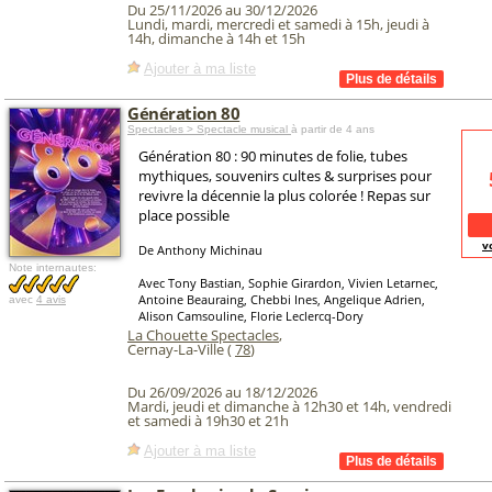
Du 25/11/2026 au 30/12/2026
Lundi, mardi, mercredi et samedi à 15h, jeudi à
14h, dimanche à 14h et 15h
Ajouter à ma liste
Génération 80
Spectacles > Spectacle musical
à partir de 4 ans
Génération 80 : 90 minutes de folie, tubes
mythiques, souvenirs cultes & surprises pour
revivre la décennie la plus colorée ! Repas sur
place possible
v
De Anthony Michinau
Note internautes:
Avec Tony Bastian, Sophie Girardon, Vivien Letarnec,
Antoine Beauraing, Chebbi Ines, Angelique Adrien,
avec
4 avis
Alison Camsouline, Florie Leclercq-Dory
La Chouette Spectacles
,
Cernay-La-Ville (
78
)
Du 26/09/2026 au 18/12/2026
Mardi, jeudi et dimanche à 12h30 et 14h, vendredi
et samedi à 19h30 et 21h
Ajouter à ma liste