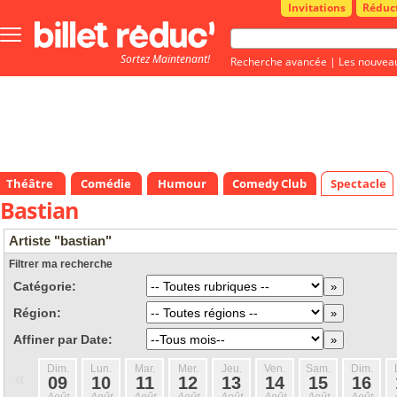
Invitations
Réduc
Bouton
menu
Sortez Maintenant!
principale
Recherche avancée
|
Les nouvea
Théâtre
Comédie
Humour
Comedy Club
Spectacle
Bastian
Artiste "bastian"
Filtrer ma recherche
Catégorie:
Région:
Affiner par Date:
Dim.
Lun.
Mar.
Mer.
Jeu.
Ven.
Sam.
Dim.
«
09
10
11
12
13
14
15
16