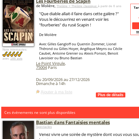
Les Fourberies de Scapin
de Molière,
Théâtre > Théâtre classique
à partir de 6 ans
Tar
"Que diable allait-il faire dans cette galère ?"
Vous le découvrirez en venant voir les
"fourberies" du rusé Scapin !
v
De Molière
Avec Gilles Gangloff ou Quentin Zommer, Lionel
Thérond ou Gilles Hoyer, Angélque Meyns ou Cécile
Note internautes:
Caubet, Antoine Grenier ou Alexis Ponsot, Benoit
Lavoisier ou Bruno Bastian
avec
166 avis
Le Point Virgule
,
75004
Paris
Du 20/09/2026 au 27/12/2026
Dimanche à 14h
Ajouter à ma liste
Ces évènements ne sont plus disponibles
Bastian dans Fantaisies mentales
Spectacles
Venez vivre une soirée de mystère dont vous vous so