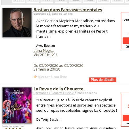
Août
Août
Août
Août
Août
Août
Août
Août
Bastian dans Fantaisies mentales
Spectacles
à partir de 10 ans
Dem
Avec Bastian Magicien Mentaliste, entrez dans
le monde fascinant et mystérieux du
mentalisme, explorer les limites de l'esprit
humain.
Avec Bastian
v
Luna Negra
,
Bayonne (
64
)
Du 05/09/2026 au 05/09/2026
Samedi à 20h30
Ajouter à ma liste
La Revue de la Chouette
Spectacles > Cabaret et revue
à partir de 6 ans
"La Revue" : jusqu'à 3h30 de cabaret explosif
entre rires, émotions et surprises, en spectacle
seul ou repas inoubliables, signée La Chouette !
De Tony Bastian
v
Note internautes:
Avec Tony Bastian, Jessica Lemaître, Angélique Adrien,