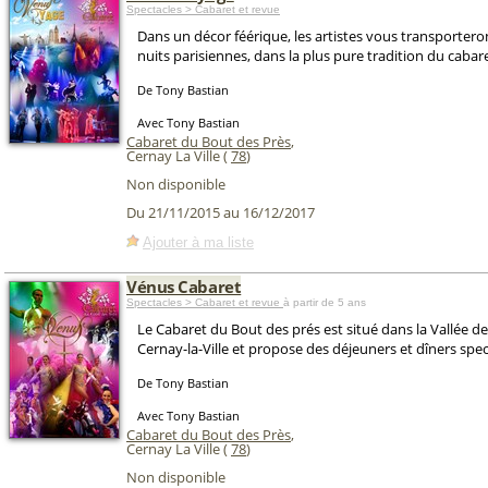
Spectacles > Cabaret et revue
Dans un décor féérique, les artistes vous transportero
nuits parisiennes, dans la plus pure tradition du cabare
De Tony Bastian
Avec Tony Bastian
Cabaret du Bout des Près
,
Cernay La Ville (
78
)
Non disponible
Du 21/11/2015 au 16/12/2017
Ajouter à ma liste
Vénus Cabaret
Spectacles > Cabaret et revue
à partir de 5 ans
Le Cabaret du Bout des prés est situé dans la Vallée d
Cernay-la-Ville et propose des déjeuners et dîners spec
De Tony Bastian
Avec Tony Bastian
Cabaret du Bout des Près
,
Cernay La Ville (
78
)
Non disponible