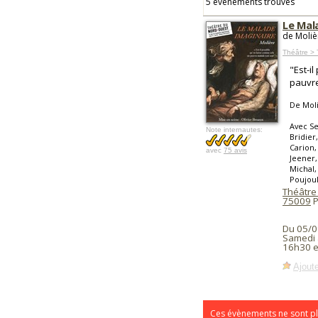
5 événements trouvés
Le Mal
de Moliè
Théâtre > 
"Est-i
pauvre
De Mol
Avec Se
Note internautes:
Bridier
Carion,
avec
75 avis
Jeener,
Michal,
Poujou
Théâtre
75009
P
Du 05/0
Samedi 
16h30 e
Ajoute
Ces évènements ne sont pl