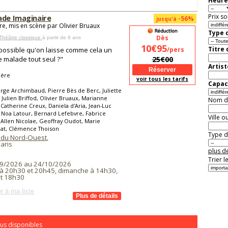
Heure
Prix so
ade Imaginaire
-56%
jusqu'à
re, mis en scène par Olivier Bruaux
Type d
Dès
Théâtre classique
à partir de 8 ans
10€95
Titre
l possible qu'on laisse comme cela un
/pers
 malade tout seul ?"
25€00
Artist
ière
voir tous les tarifs
Capaci
rge Archimbaud, Pierre Bès de Berc, Juliette
, Julien Briffod, Olivier Bruaux, Marianne
Nom de 
 Catherine Creux, Daniela d'Aria, Jean-Luc
 Noa Latour, Bernard Lefebvre, Fabrice
Ville o
 Allen Nicolae, Geoffray Oudot, Marie
lat, Clémence Thoison
Type de
 du Nord-Ouest
,
aris
plus de
Trier l
9/2026 au 24/10/2026
à 20h30 et 20h45, dimanche à 14h30,
t 18h30
r à ma liste
us disponibles