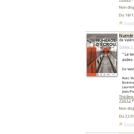
Non dis
Du 18/1
Ajoute
Numéro
de Valér
Théâtre > 
" Le t
asiles
De Valé
Avec Vi
Noémie 
Laurent
Jean-Pi
Théâtre 
75012
P
Non dis
Du 22/0
Ajoute