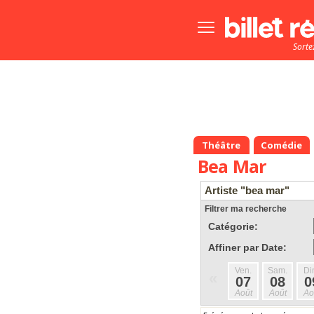
Bouton
menu
Sorte
principale
Théâtre
Comédie
Bea Mar
Artiste "bea mar"
Filtrer ma recherche
Catégorie:
Affiner par Date:
Ven.
Sam.
Di
«
07
08
0
Août
Août
Ao