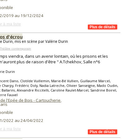
ponible
2/2019 au 19/12/2024
r à ma liste
s d'écrou
ie Durin, mis en scène par Valérie Durin
Théâtre contemporain
emps viendra, dans un avenir lointain, où les prisons et les
 n'auront plus de raison d'être " A.Tchekhov, Salle n°6
rie Durin
ncent Dano, Clotilde Vuillemin, Marie-Bé Vullien, Guillaume Marcel,
Charpy, Frédéric Doly, Nadia Latreche, Olivier Sanseigne, Mado Oudin,
 Ballarini, Alexandre Riccitelli, Caroline Raulet-Marcel, Sandrine Boirel,
erre Fauvel
de l'Epée de Bois - Cartoucherie
,
aris
ponible
1/2022 au 24/04/2022
r à ma liste