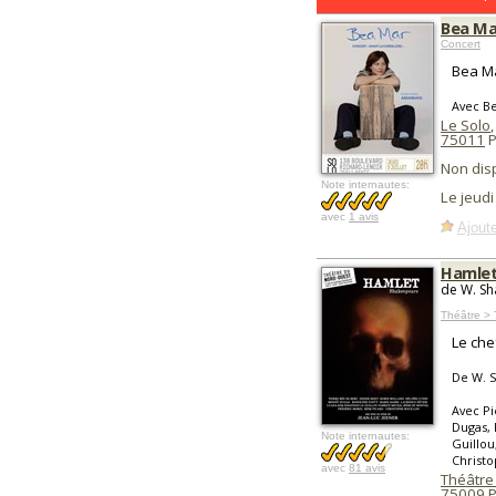
Bea Ma
Concert
Bea Ma
Avec B
Le Solo
,
75011
P
Non dis
Note internautes:
Le jeudi
avec
1 avis
Ajoute
Hamlet
de W. Sh
Théâtre > 
Le ch
De W. 
Avec Pi
Dugas, 
Note internautes:
Guillou
Christo
avec
81 avis
Théâtre
75009
P