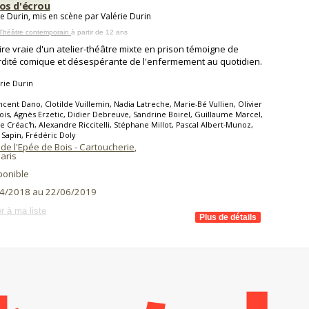
s d'écrou
ie Durin, mis en scène par Valérie Durin
 Théâtre contemporain
à partir de 12 ans
oire vraie d'un atelier-théâtre mixte en prison témoigne de
rdité comique et désespérante de l'enfermement au quotidien.
rie Durin
ncent Dano, Clotilde Vuillemin, Nadia Latreche, Marie-Bé Vullien, Olivier
is, Agnès Erzetic, Didier Debreuve, Sandrine Boirel, Guillaume Marcel,
e Créac'h, Alexandre Riccitelli, Stéphane Millot, Pascal Albert-Munoz,
e Sapin, Frédéric Doly
de l'Epée de Bois - Cartoucherie
,
aris
ponible
4/2018 au 22/06/2019
r à ma liste