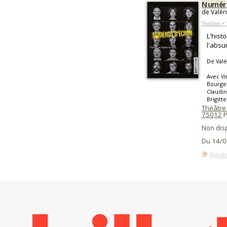
Numéro
de Valér
Théâtre >
L'hist
l'absu
De Valé
Avec Vi
Bourgeo
Claudin
Brigitt
Théâtre 
75012
P
Non dis
Du 14/0
Ajoute