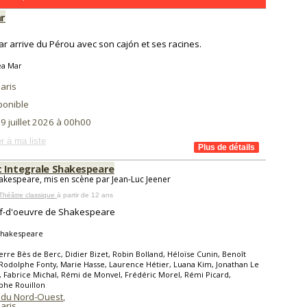
r
r arrive du Pérou avec son cajón et ses racines.
ea Mar
aris
ponible
 9 juillet 2026 à 00h00
r à ma liste
 Integrale Shakespeare
akespeare, mis en scène par Jean-Luc Jeener
Théâtre classique
à partir de 12 ans
ef-d'oeuvre de Shakespeare
Shakespeare
erre Bès de Berc, Didier Bizet, Robin Bolland, Héloïse Cunin, Benoît
Rodolphe Fonty, Marie Hasse, Laurence Hétier, Luana Kim, Jonathan Le
, Fabrice Michal, Rémi de Monvel, Frédéric Morel, Rémi Picard,
phe Rouillon
 du Nord-Ouest
,
aris