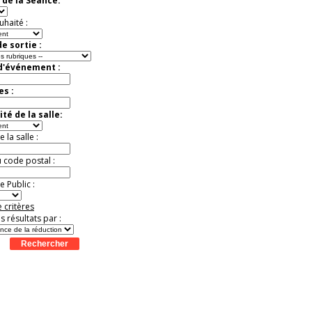
 de la Séance:
Extraordinaire
Activité à vivre !
uhaité :
Promo exclusive ! .
Jusqu'à -13%
e sortie :
 d'événement :
es :
té de la salle:
la salle :
u code postal :
 Public :
 critères
es résultats par :