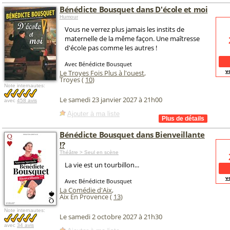
Bénédicte Bousquet dans D'école et moi
Humour
Vous ne verrez plus jamais les instits de
maternelle de la même façon. Une maîtresse
d'école pas comme les autres !
Avec Bénédicte Bousquet
v
Le Troyes Fois Plus à l'ouest
,
Troyes (
10
)
Note internautes:
Le samedi 23 janvier 2027 à 21h00
avec
458 avis
Ajouter à ma liste
Bénédicte Bousquet dans Bienveillante
!?
Théâtre > Seul en scène
La vie est un tourbillon...
v
Avec Bénédicte Bousquet
La Comédie d'Aix
,
Aix En Provence (
13
)
Note internautes:
Le samedi 2 octobre 2027 à 21h30
avec
34 avis