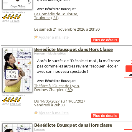
Avec Bénédicte Bousquet
Note internautes:
La Comédie de Toulouse
,
Toulouse
(
31
)
avec
34 avis
Le samedi 21 novembre 2026 à 20h30
Ajouter à ma liste
Bénédicte Bousquet dans Hors Classe
Humour > Meufs drôles
Après le succès de "D'école et moi", la maîtresse
pas comme les autres revient "secouer l'école"
avec son nouveau spectacle !
v
Avec Bénédicte Bousquet
Théâtre à l'Ouest de Lyon
,
Décines Charpieu (
69
)
Note internautes:
Du 14/05/2027 au 14/05/2027
avec
458 avis
Vendredi à 20h30
Ajouter à ma liste
Bénédicte Bousquet dans Hors classe
Humour