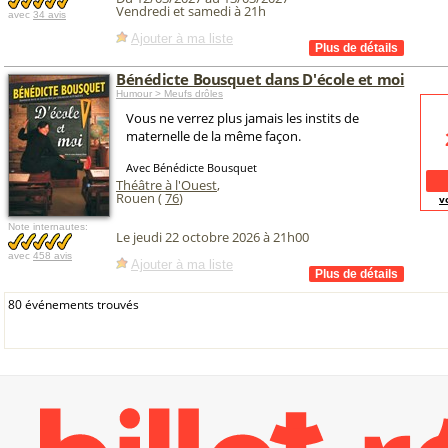
Vendredi et samedi à 21h
avec
34 avis
Ajouter à ma liste
Bénédicte Bousquet dans D'école et moi
Humour > Meufs drôles
Vous ne verrez plus jamais les instits de
maternelle de la même façon.
Avec Bénédicte Bousquet
Théâtre à l'Ouest
,
Rouen (
76
)
v
Note internautes:
Le jeudi 22 octobre 2026 à 21h00
avec
458 avis
Ajouter à ma liste
80 événements trouvés