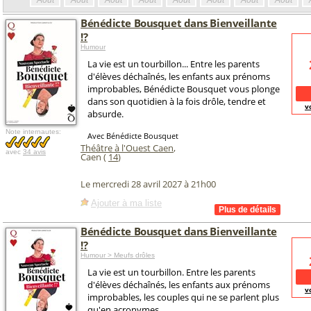
Août
Août
Août
Août
Août
Août
Août
Août
Bénédicte Bousquet dans Bienveillante
!?
Humour
La vie est un tourbillon... Entre les parents
d'élèves déchaînés, les enfants aux prénoms
improbables, Bénédicte Bousquet vous plonge
dans son quotidien à la fois drôle, tendre et
v
absurde.
Note internautes:
Avec Bénédicte Bousquet
Théâtre à l'Ouest Caen
,
avec
34 avis
Caen (
14
)
Le mercredi 28 avril 2027 à 21h00
Ajouter à ma liste
Bénédicte Bousquet dans Bienveillante
!?
Humour > Meufs drôles
La vie est un tourbillon. Entre les parents
d'élèves déchaînés, les enfants aux prénoms
v
improbables, les couples qui ne se parlent plus
qu'en acronymes...