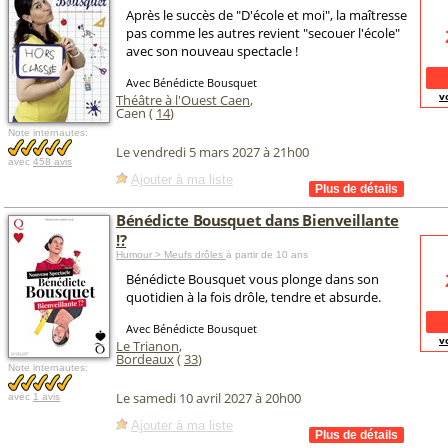
Après le succès de "D'école et moi", la maîtresse
pas comme les autres revient "secouer l'école"
avec son nouveau spectacle !
Avec Bénédicte Bousquet
v
Théâtre à l'Ouest Caen
,
Caen (
14
)
Note internautes:
Le vendredi 5 mars 2027 à 21h00
avec
458 avis
Ajouter à ma liste
Bénédicte Bousquet dans Bienveillante
!?
Humour > Meufs drôles
à partir de 10 ans
Bénédicte Bousquet vous plonge dans son
quotidien à la fois drôle, tendre et absurde.
Avec Bénédicte Bousquet
v
Le Trianon
,
Bordeaux
(
33
)
Note internautes:
Le samedi 10 avril 2027 à 20h00
avec
1 avis
Ajouter à ma liste