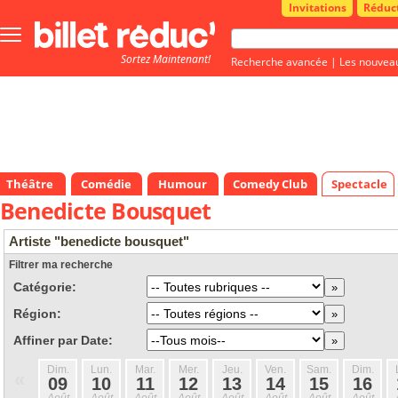
Invitations
Réduc
Bouton
menu
Sortez Maintenant!
principale
Recherche avancée
|
Les nouvea
Théâtre
Comédie
Humour
Comedy Club
Spectacle
Benedicte Bousquet
Artiste "benedicte bousquet"
Filtrer ma recherche
Catégorie:
Région:
Affiner par Date:
Dim.
Lun.
Mar.
Mer.
Jeu.
Ven.
Sam.
Dim.
«
09
10
11
12
13
14
15
16