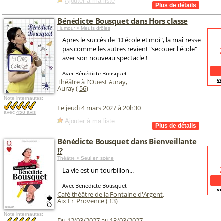
Ajouter à ma liste
Bénédicte Bousquet dans Hors classe
Humour > Meufs drôles
Après le succès de "D'école et moi", la maîtresse
pas comme les autres revient "secouer l'école"
avec son nouveau spectacle !
Avec Bénédicte Bousquet
v
Théâtre à l'Ouest Auray
,
Auray (
56
)
Note internautes:
Le jeudi 4 mars 2027 à 20h30
avec
458 avis
Ajouter à ma liste
Bénédicte Bousquet dans Bienveillante
!?
Théâtre > Seul en scène
La vie est un tourbillon...
Avec Bénédicte Bousquet
v
Café théâtre de la Fontaine d'Argent
,
Aix En Provence (
13
)
Note internautes:
Du 12/03/2027 au 13/03/2027