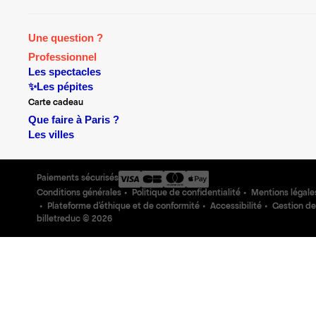
Une question ?
Professionnel
Les spectacles
✨Les pépites
Carte cadeau
Que faire à Paris ?
Les villes
Paiements sécurisés
Conditions générales
Politique de confidentialité
Mentions légale
Plateforme d'éthique et de conformité
Accessibilité
Gestion de
billetreduc ©
2026