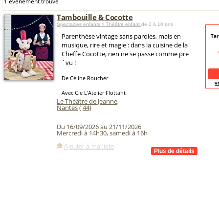
1 événement trouvé
Tambouille & Cocotte
Spectacles enfants > Théâtre enfant
de 2 à 10 ans
Parenthèse vintage sans paroles, mais en
Tar
musique, rire et magie : dans la cuisine de la
Cheffe Cocotte, rien ne se passe comme pre
´vu !
De Céline Roucher
v
Avec Cie L'Atelier Flottant
Le Théâtre de Jeanne
,
Nantes
(
44
)
Du 16/09/2026 au 21/11/2026
Mercredi à 14h30, samedi à 16h
Ajouter à ma liste