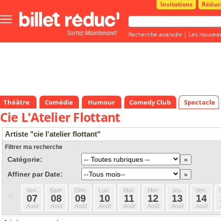
Invitations
Réduc
Bouton
menu
Sortez Maintenant!
principale
Recherche avancée
|
Les nouvea
Théâtre
Comédie
Humour
Comedy Club
Spectacle
Cie L'Atelier Flottant
Artiste "cie l'atelier flottant"
Filtrer ma recherche
Catégorie:
Affiner par Date:
Ven.
Sam.
Dim.
Lun.
Mar.
Mer.
Jeu.
Ven.
«
07
08
09
10
11
12
13
14
Août
Août
Août
Août
Août
Août
Août
Août