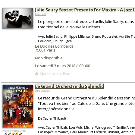
Julie Saury Sextet Presents For Maxim - A Jazz 
Concert
Le plongeon d'une batteuse actuelle, Julie Saury, dans 
traditionnel de la Nouvelle Orléans.
Avec Julie Saury, Philippe Milanta, Bruno Rousselet, Aurélie Tr
Couderc, Claude Egea
Le Duc des Lombards
,
75001
Paris
Non disponible
Le samedi 3 mars 2018 à 00h00
Ajouter à ma liste
Le Grand Orchestre du Splendid
Spectacles
Le retour du Grand Orchestre du Splendid dans son no
"Tout va très bien" au Café de la Gare. Une grande fête
intergénérationnelle !
De Xavier Thibault
Avec Xavier Thibalt, Lou Volt, Michel Winogradoff, Emilie Anne
Note internautes:
Cassiopée Mayance, Paul Maucourt Frédéric Thibaut, Antoine 