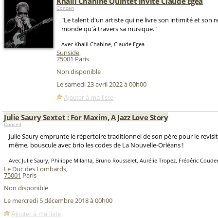
Khalil Chahine Quintet invite Claude Egea
Concert
"Le talent d'un artiste qui ne livre son intimité et son 
monde qu'à travers sa musique."
Avec Khalil Chahine, Claude Egea
Sunside
,
75001
Paris
Non disponible
Le samedi 23 avril 2022 à 00h00
Ajouter à ma liste
Julie Saury Sextet : For Maxim, A Jazz Love Story
Concert
Julie Saury emprunte le répertoire traditionnel de son père pour le revisite
même, bouscule avec brio les codes de La Nouvelle-Orléans !
Avec Julie Saury, Philippe Milanta, Bruno Rousselet, Aurélie Tropez, Frédéric Coude
Le Duc des Lombards
,
75001
Paris
Non disponible
Le mercredi 5 décembre 2018 à 00h00
Ajouter à ma liste