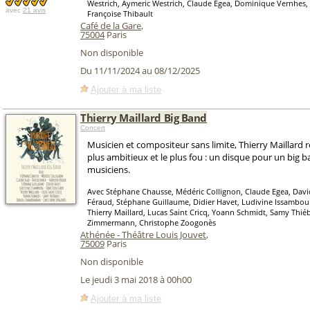
Westrich, Aymeric Westrich, Claude Egea, Dominique Vernhes,
avec
21 avis
Françoise Thibault
Café de la Gare
,
75004
Paris
Non disponible
Du 11/11/2024 au 08/12/2025
Ajouter à ma liste
Thierry Maillard Big Band
Concert
Musicien et compositeur sans limite, Thierry Maillard r
plus ambitieux et le plus fou : un disque pour un big 
musiciens.
Avec Stéphane Chausse, Médéric Collignon, Claude Egea, Davi
Féraud, Stéphane Guillaume, Didier Havet, Ludivine Issambour
Thierry Maillard, Lucas Saint Cricq, Yoann Schmidt, Samy Thiéb
Zimmermann, Christophe Zoogonès
Athénée - Théâtre Louis Jouvet
,
75009
Paris
Non disponible
Le jeudi 3 mai 2018 à 00h00
Ajouter à ma liste