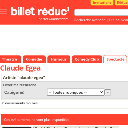
Invitations
Réduc
Bouton
menu
Sortez Maintenant!
principale
Recherche avancée
|
Les nouvea
Théâtre
Comédie
Humour
Comedy Club
Spectacle
Claude Egea
Artiste "claude egea"
Filtrer ma recherche
Catégorie:
6 événements trouvés
Ces évènements ne sont plus disponibles