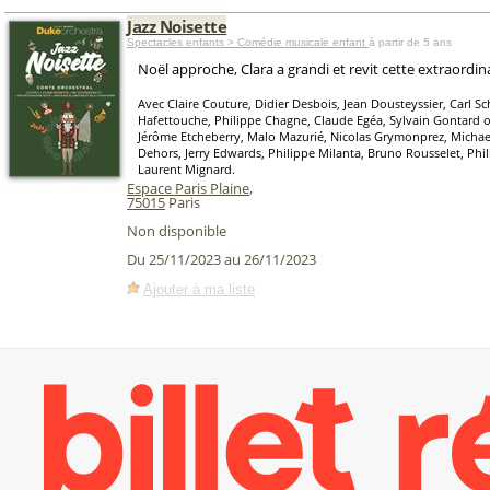
Jazz Noisette
Spectacles enfants > Comédie musicale enfant
à partir de 5 ans
Noël approche, Clara a grandi et revit cette extraordin
Avec Claire Couture, Didier Desbois, Jean Dousteyssier, Carl S
Hafettouche, Philippe Chagne, Claude Egéa, Sylvain Gontard ou
Jérôme Etcheberry, Malo Mazurié, Nicolas Grymonprez, Michae
Dehors, Jerry Edwards, Philippe Milanta, Bruno Rousselet, Phi
Laurent Mignard.
Espace Paris Plaine
,
75015
Paris
Non disponible
Du 25/11/2023 au 26/11/2023
Ajouter à ma liste