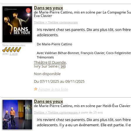
Dans ses yeux
de Marie-Pierre Cattino, mis en scène par La Compagnie Sud
Éva Clavier
Théâtre > Théâtre contemporain
Iris revient chez ses parents. Dix ans plus tôt, son frère
adolescents.
De Marie-Pierre Cattino
Note internautes:
Avec Valérian Béhar-Bonnet, François Clavier, Coco Felgeirolle
avec
1 avis
Trémontels
Théâtre El Duende
,
Ivry Sur Seine (
94
)
Non disponible
Du 07/11/2025 au 09/11/2025
Ajouter à ma liste
Dans ses yeux
de Marie-Pierre Cattino, mis en scène par Heidi-Éva Clavier
Théâtre > Théâtre contemporain
à partir de 15 ans
Iris revient chez ses parents. Dix ans plus tôt, son frère
adolescents. Il y a eu un événement. Elle est partie. Il 