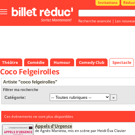
Invitations
Réduc
Bouton
menu
Sortez Maintenant!
principale
Recherche avancée
|
Les nouvea
Théâtre
Comédie
Humour
Comedy Club
Spectacle
Coco Felgeirolles
Artiste "coco felgeirolles"
Filtrer ma recherche
Catégorie:
Ces évènements ne sont plus disponibles
Appels d'Urgence
de Agnès Marietta, mis en scène par Heidi-Éva Clavier