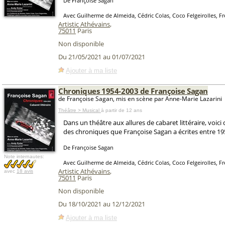
De Françoise Sagan
Avec Guilherme de Almeida, Cédric Colas, Coco Felgeirolles, Fr
Artistic Athévains
,
75011
Paris
Non disponible
Du 21/05/2021 au 01/07/2021
Ajouter à ma liste
Chroniques 1954-2003 de Françoise Sagan
de Françoise Sagan, mis en scène par Anne-Marie Lazarini
Théâtre > Musical
à partir de 12 ans
Dans un théâtre aux allures de cabaret littéraire, voic
des chroniques que Françoise Sagan a écrites entre 19
De Françoise Sagan
Note internautes:
Avec Guilherme de Almeida, Cédric Colas, Coco Felgeirolles, Fr
Artistic Athévains
,
avec
18 avis
75011
Paris
Non disponible
Du 18/10/2021 au 12/12/2021
Ajouter à ma liste