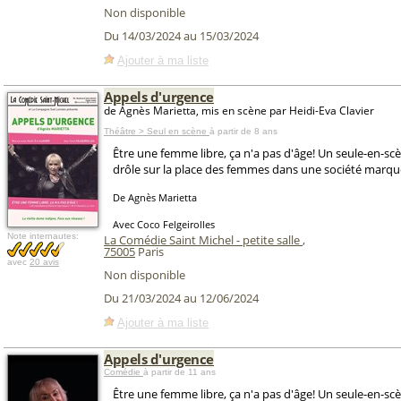
Non disponible
Du 14/03/2024 au 15/03/2024
Ajouter à ma liste
Appels d'urgence
de Agnès Marietta, mis en scène par Heidi-Eva Clavier
Théâtre > Seul en scène
à partir de 8 ans
Être une femme libre, ça n'a pas d'âge! Un seule-en-s
drôle sur la place des femmes dans une société marqué
De Agnès Marietta
Avec Coco Felgeirolles
Note internautes:
La Comédie Saint Michel - petite salle
,
75005
Paris
avec
20 avis
Non disponible
Du 21/03/2024 au 12/06/2024
Ajouter à ma liste
Appels d'urgence
Comédie
à partir de 11 ans
Être une femme libre, ça n'a pas d'âge! Un seule-en-scèn