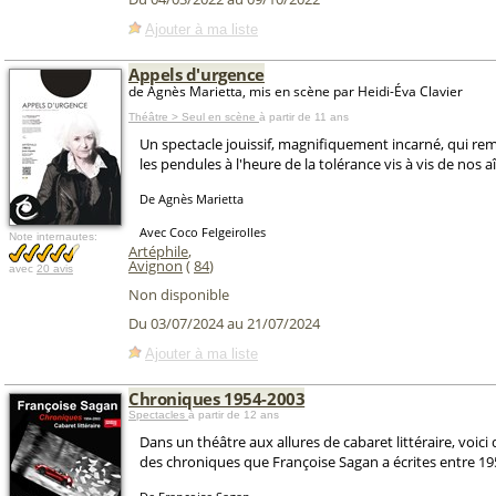
Ajouter à ma liste
Appels d'urgence
de Agnès Marietta, mis en scène par Heidi-Éva Clavier
Théâtre > Seul en scène
à partir de 11 ans
Un spectacle jouissif, magnifiquement incarné, qui rem
les pendules à l'heure de la tolérance vis à vis de nos aî
De Agnès Marietta
Avec Coco Felgeirolles
Note internautes:
Artéphile
,
Avignon
(
84
)
avec
20 avis
Non disponible
Du 03/07/2024 au 21/07/2024
Ajouter à ma liste
Chroniques 1954-2003
Spectacles
à partir de 12 ans
Dans un théâtre aux allures de cabaret littéraire, voic
des chroniques que Françoise Sagan a écrites entre 19