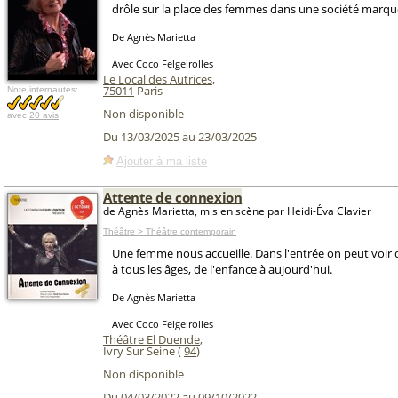
drôle sur la place des femmes dans une société marqué
De Agnès Marietta
Avec Coco Felgeirolles
Le Local des Autrices
,
75011
Paris
Note internautes:
Non disponible
avec
20 avis
Du 13/03/2025 au 23/03/2025
Ajouter à ma liste
Attente de connexion
de Agnès Marietta, mis en scène par Heidi-Éva Clavier
Théâtre > Théâtre contemporain
Une femme nous accueille. Dans l'entrée on peut voir 
à tous les âges, de l'enfance à aujourd'hui.
De Agnès Marietta
Avec Coco Felgeirolles
Théâtre El Duende
,
Ivry Sur Seine (
94
)
Non disponible
Du 04/03/2022 au 09/10/2022