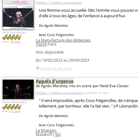
Théâtre > Théâtre contemporain
Une femme vous accueille. Dès l'entrée vous pouvez v
d'elle à tous les âges, de l'enfance à aujourd'hui.
De Agnès Marietta
Note internautes:
Avec Coco Felgeirolles
La Manufacture des Abbesses
,
avec
20 avis
75018
Paris
Non disponible
Du 19/02/2023 au 29/03/2023
Ajouter à ma liste
Appels d'urgence
de Agnès Marietta, mis en scène par Heidi-Eva Clavier
Théâtre > Théâtre contemporain
à partir de 12 ans
" Il sera impossible, après Coco Felgeirolles, de s'empar
Note internautes:
tellement, par bonheur, elle l'a fait sien. " J-P Léonardi
avec
20 avis
De Agnès Marietta
Avec Coco Felgeirolles
Le Magasin
,
Malakoff (
92
)