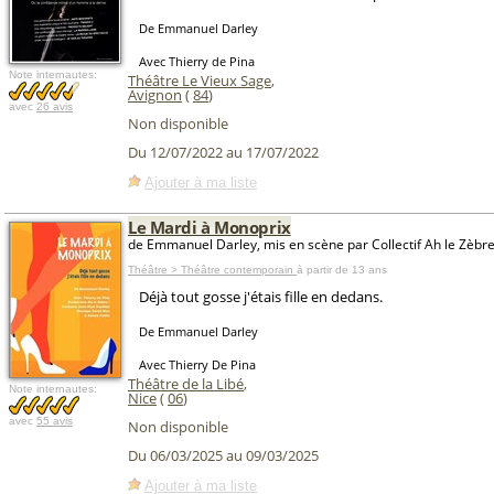
De Emmanuel Darley
Avec Thierry de Pina
Note internautes:
Théâtre Le Vieux Sage
,
Avignon
(
84
)
avec
26 avis
Non disponible
Du 12/07/2022 au 17/07/2022
Ajouter à ma liste
Le Mardi à Monoprix
de Emmanuel Darley, mis en scène par Collectif Ah le Zèbr
Théâtre > Théâtre contemporain
à partir de 13 ans
Déjà tout gosse j'étais fille en dedans.
De Emmanuel Darley
Avec Thierry De Pina
Théâtre de la Libé
,
Note internautes:
Nice
(
06
)
avec
55 avis
Non disponible
Du 06/03/2025 au 09/03/2025
Ajouter à ma liste