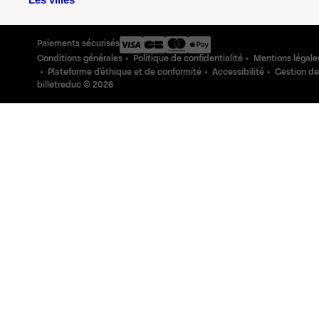
Les villes
Paiements sécurisés
Conditions générales
Politique de confidentialité
Mentions légale
Plateforme d'éthique et de conformité
Accessibilité
Gestion de
billetreduc ©
2026