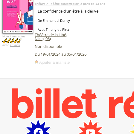
Théâtre > Théâtre contemporain
à partir de 13 ans
La confidence d'un être à la dérive.
De Emmanuel Darley
Avec Thierry de Pina
Théâtre de la Libé
,
Note internautes:
Nice
(
06
)
avec
26 avis
Non disponible
Du 19/01/2024 au 05/04/2026
Ajouter à ma liste