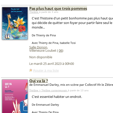
Pas plus haut que trois pommes
Théâtre
à partir de 3 ans
C'est l'histoire d'un petit bonhomme pas plus haut q
qui décide de quitter son foyer pour partir faire seul le
monde...
De Thierry de Pina
Avec Thierry de Pina, Isabelle Tosi
Salle Donon
,
Villeneuve Loubet (
06
)
Non disponible
Le mardi 25 avril 2023 à 00h00
Ajouter à ma liste
Qui va là ?
de Emmanuel Darley, mis en scène par Collectif Ah le Zèbr
Théâtre > Théâtre contemporain
à partir de 13 ans
C'est essentiel habiter un endroit.
De Emmanuel Darley
Avec Thierry De Pina