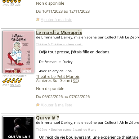
Non disponible
avec
55 avis
Du 10/11/2023 au 12/11/2023
Ajouter à ma liste
Le mardi à Monoprix
de Emmanuel Darley, mis en scène par Collectif Ah Le Zèbre
Théâtre > Théâtre contemporain
Déjà tout grosse, j'étais fille en dedans.
De Emmanuel Darley
Avec Thierry de Pina
Théâtre Le Petit Manoir
,
Note internautes:
Asnières-Sur-Seine (
92
)
avec
55 avis
Non disponible
Du 06/02/2026 au 07/02/2026
Ajouter à ma liste
Qui va là ?
de Emmanuel Darley, mis en scène par Collectif Ah le Zèbre
Théâtre > Seul en scène
à partir de 6 ans
Un récit de vie bouleversant, une expérience théâtrale