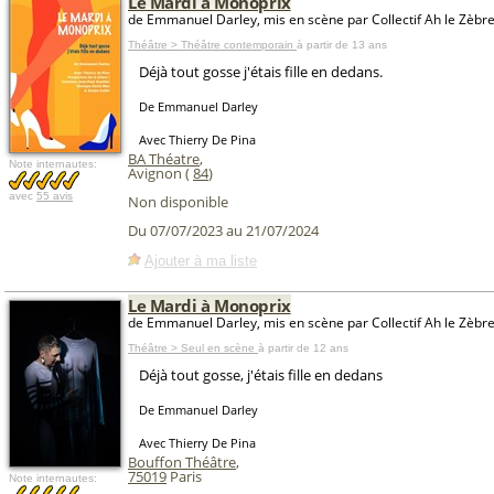
Le Mardi à Monoprix
de Emmanuel Darley, mis en scène par Collectif Ah le Zèbr
Théâtre > Théâtre contemporain
à partir de 13 ans
Déjà tout gosse j'étais fille en dedans.
De Emmanuel Darley
Avec Thierry De Pina
BA Théatre
,
Note internautes:
Avignon (
84
)
avec
55 avis
Non disponible
Du 07/07/2023 au 21/07/2024
Ajouter à ma liste
Le Mardi à Monoprix
de Emmanuel Darley, mis en scène par Collectif Ah le Zèbre
Théâtre > Seul en scène
à partir de 12 ans
Déjà tout gosse, j'étais fille en dedans
De Emmanuel Darley
Avec Thierry De Pina
Bouffon Théâtre
,
75019
Paris
Note internautes: