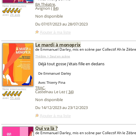
BA Théatre
,
Note internautes:
Avignon (
84
)
avec
26 avis
Non disponible
Du 07/07/2023 au 28/07/2023
Ajouter à ma liste
Le mardi à monoprix
de Emmanuel Darley, mis en scène par Collectif Ah le Zèbre
Théâtre > Seul en scène
Déjà tout gosse j'étais fille en dedans
De Emmanuel Darley
Avec Thierry Pina
TRAC
,
Note internautes:
Castelnau Le Lez (
34
)
avec
55 avis
Non disponible
Du 14/12/2023 au 23/12/2023
Ajouter à ma liste
Qui va là ?
de Emmanuel Darley, mis en scène par Collectif Ah le Zèbr