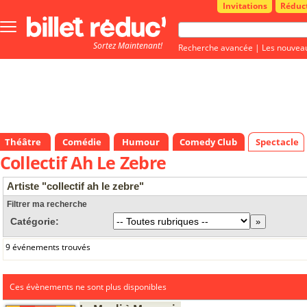
Invitations
Réduc
Bouton
menu
Sortez Maintenant!
principale
Recherche avancée
|
Les nouvea
Théâtre
Comédie
Humour
Comedy Club
Spectacle
Collectif Ah Le Zebre
Artiste "collectif ah le zebre"
Filtrer ma recherche
Catégorie:
9 événements trouvés
Ces évènements ne sont plus disponibles