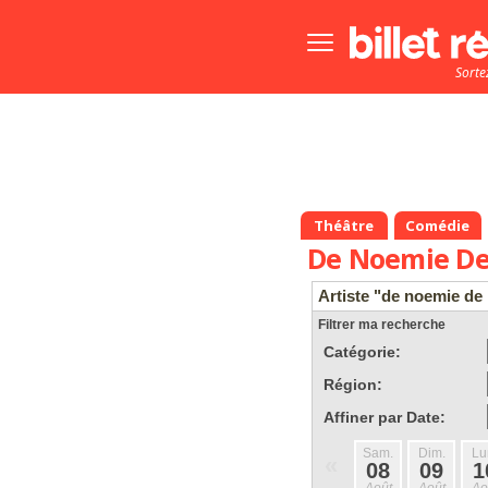
Bouton
menu
Sorte
principale
Théâtre
Comédie
De Noemie De
Artiste "de noemie de 
Filtrer ma recherche
Catégorie:
Région:
Affiner par Date:
Sam.
Dim.
Lu
«
08
09
1