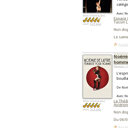
catégo
Avec N
Note internautes:
Espace C
Tassin 
avec
123 avis
Non dis
Le same
Ajoute
Noémie
homm
Humour > 
L'espr
bouill
De Noé
Avec N
Le Théât
Note internautes:
Avignon
avec
123 avis
Non dis
Du 06/0
Ajoute