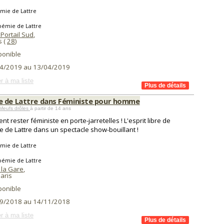
mie de Lattre
oémie de Lattre
Portail Sud
,
s (
28
)
ponible
4/2019 au 13/04/2019
r à ma liste
 de Lattre dans Féministe pour homme
Meufs drôles
à partir de 14 ans
t rester féministe en porte-jarretelles ! L'esprit libre de
 de Lattre dans un spectacle show-bouillant !
mie de Lattre
oémie de Lattre
 la Gare
,
aris
ponible
9/2018 au 14/11/2018
r à ma liste