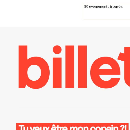
39 événements trouvés
Tu veux être mon copain ?!