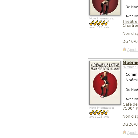
De Noé
Avec N
Note internautes:
Théâtre 
Chartre
avec
123 avis
Non dis
Du 10/0
Ajoute
Noémie
Humour > 
Commen
Noémie
De Noé
Avec N
Café de
75004
P
Note internautes:
Non dis
avec
123 avis
Du 26/0
Ajoute