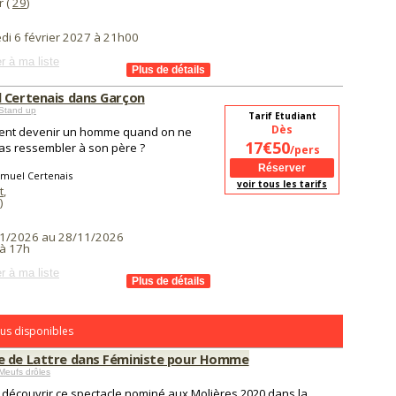
 (
29
)
di 6 février 2027 à 21h00
r à ma liste
 Certenais dans Garçon
Stand up
Tarif Etudiant
Dès
nt devenir un homme quand on ne
17€50
as ressembler à son père ?
/pers
amuel Certenais
voir tous les tarifs
t
,
)
1/2026 au 28/11/2026
à 17h
r à ma liste
us disponibles
 de Lattre dans Féministe pour Homme
Meufs drôles
découvrir ce spectacle nominé aux Molières 2020 dans la