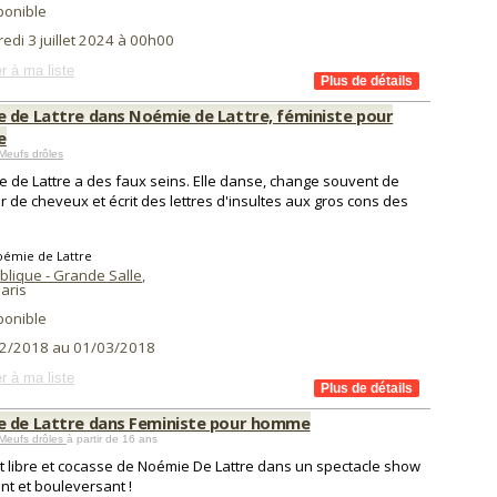
ponible
edi 3 juillet 2024 à 00h00
r à ma liste
 de Lattre dans Noémie de Lattre, féministe pour
e
Meufs drôles
 de Lattre a des faux seins. Elle danse, change souvent de
r de cheveux et écrit des lettres d'insultes aux gros cons des
oémie de Lattre
blique - Grande Salle
,
aris
ponible
2/2018 au 01/03/2018
r à ma liste
 de Lattre dans Feministe pour homme
Meufs drôles
à partir de 16 ans
it libre et cocasse de Noémie De Lattre dans un spectacle show
ant et bouleversant !