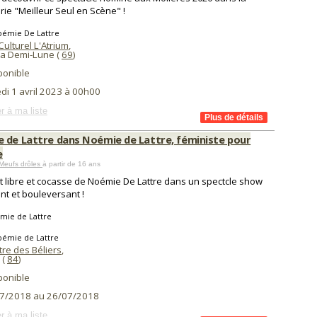
rie "Meilleur Seul en Scène" !
oémie De Lattre
ulturel L'Atrium
,
La Demi-Lune (
69
)
ponible
di 1 avril 2023 à 00h00
r à ma liste
 de Lattre dans Noémie de Lattre, féministe pour
e
Meufs drôles
à partir de 16 ans
it libre et cocasse de Noémie De Lattre dans un spectcle show
ant et bouleversant !
mie de Lattre
oémie de Lattre
re des Béliers
,
(
84
)
ponible
7/2018 au 26/07/2018
r à ma liste