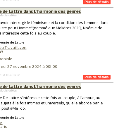
 de Lattre dans L'harmonie des genres
Meufs drôles
avoir interrogé le féminisme et la condition des femmes dans
niste pour Homme"(nommé aux Molières 2020), Noémie de
 s'intéresse cette fois au couple.
oémie de Lattre
du Travail Lyon
,
9
)
ponible
redi 27 novembre 2024 à 00h00
r à ma liste
 de Lattre dans L'harmonie des genres
Meufs drôles
 De Lattre s'intéresse cette fois au couple, à l'amour, au
 sujets à la fois intimes et universels, qu'elle aborde par le
e post #MeToo.
oémie de Lattre
le
,
aris