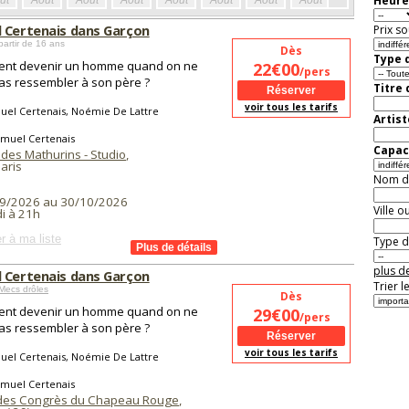
Heure
ût
Août
Août
Août
Août
Août
Août
Août
Août
Aoû
 Certenais dans Garçon
Prix so
partir de 16 ans
Dès
Type d
nt devenir un homme quand on ne
22€00
/pers
as ressembler à son père ?
Titre
voir tous les tarifs
uel Certenais, Noémie De Lattre
Artist
amuel Certenais
Capaci
 des Mathurins - Studio
,
aris
Nom de 
9/2026 au 30/10/2026
Ville o
i à 21h
r à ma liste
Type de
plus de
 Certenais dans Garçon
Trier l
Mecs drôles
Dès
nt devenir un homme quand on ne
29€00
/pers
as ressembler à son père ?
voir tous les tarifs
uel Certenais, Noémie De Lattre
amuel Certenais
des Congrès du Chapeau Rouge
,