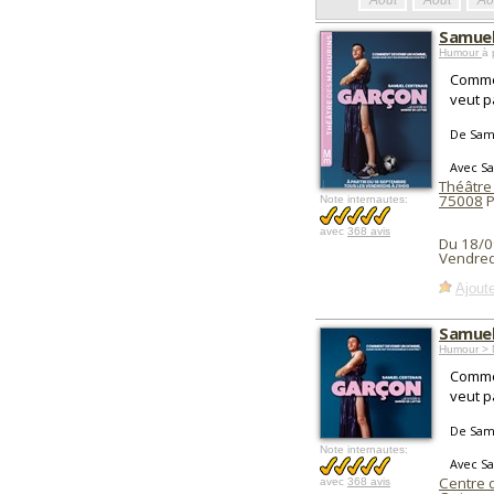
Août
Août
Ao
Samuel
Humour
à 
Comme
veut p
De Sam
Avec S
Théâtre
75008
P
Note internautes:
avec
368 avis
Du 18/0
Vendred
Ajoute
Samuel
Humour > 
Comme
veut p
De Sam
Note internautes:
Avec S
Centre 
avec
368 avis