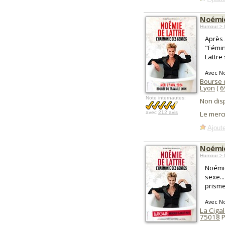
Noémie
Humour > 
Après 
"Fémi
Lattre
Avec N
Bourse 
Lyon
(
6
Note internautes:
Non dis
avec
212 avis
Le merc
Ajoute
Noémie
Humour > 
Noémie
sexe...
prism
Avec N
La Ciga
75018
P