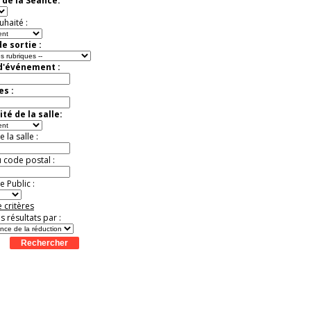
 de la Séance:
t
Août
Août
Août
Août
Août
Août
Août
Août
Août
Jusqu'à -37%
uhaité :
e sortie :
 d'événement :
es :
té de la salle:
la salle :
u code postal :
 Public :
 critères
es résultats par :