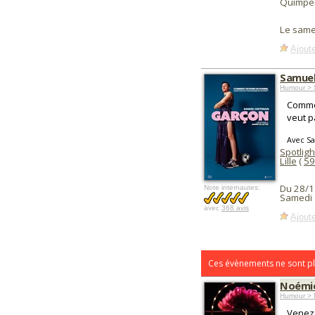
Quimper
Le same
Ajoute
Samuel
Humour > 
Comme
veut p
Avec S
Spotligh
Lille
(
59
Du 28/1
Note internautes:
Samedi 
avec
368 avis
Ajoute
Ces évènements ne sont pl
Noémie
Humour > 
Venez 