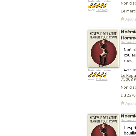
Note internautes:
Non dis
avec
212 avis
Le mercr
Ajoute
Noémie
Homm
Humour > 
Noémie
couleu
rues.
Avec N
Note internautes:
Le Répu
75003
P
avec
123 avis
Non dis
Du 22/0
Ajoute
Noemie
Humour > 
L'espr
bouill