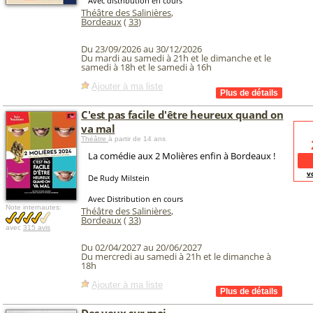
Avec distribution en cours
Théâtre des Salinières
,
Bordeaux
(
33
)
Du 23/09/2026 au 30/12/2026
Du mardi au samedi à 21h et le dimanche et le
samedi à 18h et le samedi à 16h
Ajouter à ma liste
C'est pas facile d'être heureux quand on
va mal
Théâtre
à partir de 14 ans
La comédie aux 2 Molières enfin à Bordeaux !
v
De Rudy Milstein
Avec Distribution en cours
Note internautes:
Théâtre des Salinières
,
Bordeaux
(
33
)
avec
315 avis
Du 02/04/2027 au 20/06/2027
Du mercredi au samedi à 21h et le dimanche à
18h
Ajouter à ma liste