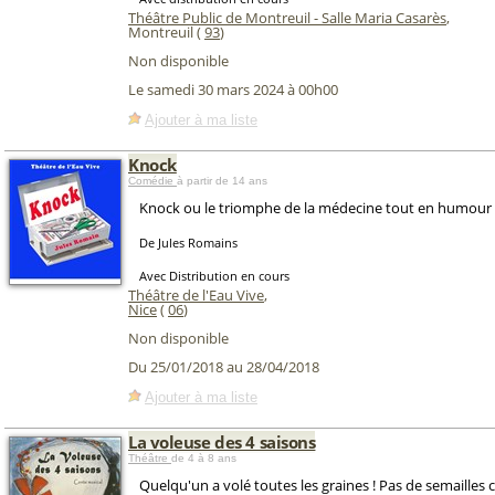
Théâtre Public de Montreuil - Salle Maria Casarès
,
Montreuil (
93
)
Non disponible
Le samedi 30 mars 2024 à 00h00
Ajouter à ma liste
Knock
Comédie
à partir de 14 ans
Knock ou le triomphe de la médecine tout en humour b
De Jules Romains
Avec Distribution en cours
Théâtre de l'Eau Vive
,
Nice
(
06
)
Non disponible
Du 25/01/2018 au 28/04/2018
Ajouter à ma liste
La voleuse des 4 saisons
Théâtre
de 4 à 8 ans
Quelqu'un a volé toutes les graines ! Pas de semailles 