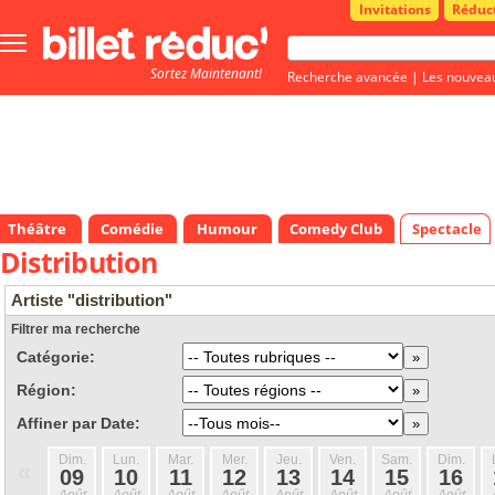
Invitations
Réduc
Bouton
menu
Sortez Maintenant!
principale
Recherche avancée
|
Les nouvea
Théâtre
Comédie
Humour
Comedy Club
Spectacle
Distribution
Artiste "distribution"
Filtrer ma recherche
Catégorie:
Région:
Affiner par Date:
Dim.
Lun.
Mar.
Mer.
Jeu.
Ven.
Sam.
Dim.
«
09
10
11
12
13
14
15
16