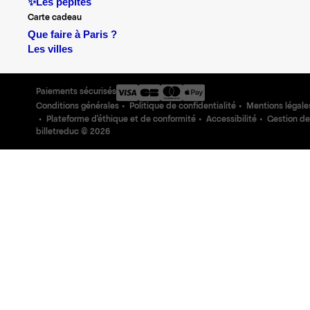
✨Les pépites
Carte cadeau
Que faire à Paris ?
Les villes
Paiements sécurisés
Conditions générales
Politique de confidentialité
Mentions légale
Plateforme d'éthique et de conformité
Accessibilité
Gestion de
billetreduc ©
2026