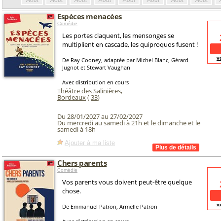
Août
Août
Août
Août
Août
Août
Août
Août
Espèces menacées
Comédie
Les portes claquent, les mensonges se
multiplient en cascade, les quiproquos fusent !
v
De Ray Cooney, adaptée par Michel Blanc, Gérard
Jugnot et Stewart Vaughan
Avec distribution en cours
Théâtre des Salinières
,
Bordeaux
(
33
)
Du 28/01/2027 au 27/02/2027
Du mercredi au samedi à 21h et le dimanche et le
samedi à 18h
Ajouter à ma liste
Chers parents
Comédie
Vos parents vous doivent peut-être quelque
chose.
v
De Emmanuel Patron, Armelle Patron