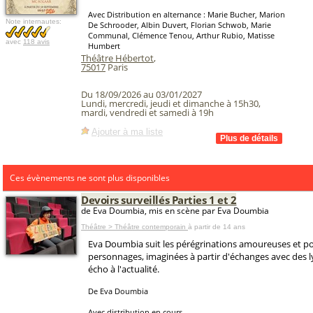
Avec Distribution en alternance : Marie Bucher, Marion
Note internautes:
De Schrooder, Albin Duvert, Florian Schwob, Marie
Communal, Clémence Tenou, Arthur Rubio, Matisse
avec
118 avis
Humbert
Théâtre Hébertot
,
75017
Paris
Du 18/09/2026 au 03/01/2027
Lundi, mercredi, jeudi et dimanche à 15h30,
mardi, vendredi et samedi à 19h
Ajouter à ma liste
Ces évènements ne sont plus disponibles
Devoirs surveillés Parties 1 et 2
de Eva Doumbia, mis en scène par Eva Doumbia
Théâtre > Théâtre contemporain
à partir de 14 ans
Eva Doumbia suit les pérégrinations amoureuses et po
personnages, imaginées à partir d'échanges avec des 
écho à l'actualité.
De Eva Doumbia
Avec distribution en cours