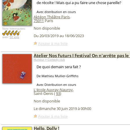
de récolte ! Mais qui a pu faire une chose pareille?
Avec distribution en cours
Aktéon Théâtre Paris
,
75011
Paris
Non disponible
Note internautes:
Du 20/03/2019 au 18/06/2023
avec
50 avis
Ajouter à ma liste
Atelier Nos Futurs I Festival On n'arrête pas le
Humour > Comedy club
De quoi demain sera fait ?
De Mathieu Mullier-Griffiths
Avec Distribution en cours
L'école Auvray-Nauroy
,
Saint-Denis (
93
)
Non disponible
Le dimanche 30 juin 2019 à 00h00
Ajouter à ma liste
Hello, Dolly !