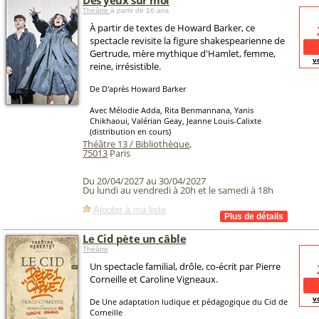
Des yeux sur moi
Théâtre
à partir de 16 ans
À partir de textes de Howard Barker, ce
spectacle revisite la figure shakespearienne de
Gertrude, mère mythique d'Hamlet, femme,
v
reine, irrésistible.
De D'après Howard Barker
Avec Mélodie Adda, Rita Benmannana, Yanis
Chikhaoui, Valérian Geay, Jeanne Louis-Calixte
(distribution en cours)
Théâtre 13 / Bibliothèque
,
75013
Paris
Du 20/04/2027 au 30/04/2027
Du lundi au vendredi à 20h et le samedi à 18h
Ajouter à ma liste
Le Cid pète un câble
Théâtre
Un spectacle familial, drôle, co-écrit par Pierre
Corneille et Caroline Vigneaux.
v
De Une adaptation ludique et pédagogique du Cid de
Corneille