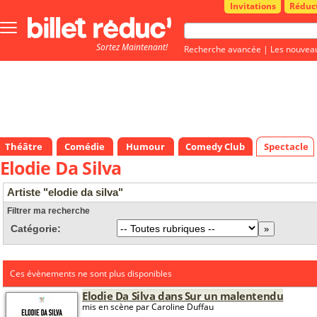
Invitations
Réduc
Bouton
menu
Sortez Maintenant!
principale
Recherche avancée
|
Les nouvea
Théâtre
Comédie
Humour
Comedy Club
Spectacle
Elodie Da Silva
Artiste "elodie da silva"
Filtrer ma recherche
Catégorie:
Ces évènements ne sont plus disponibles
Elodie Da Silva dans Sur un malentendu
mis en scène par Caroline Duffau