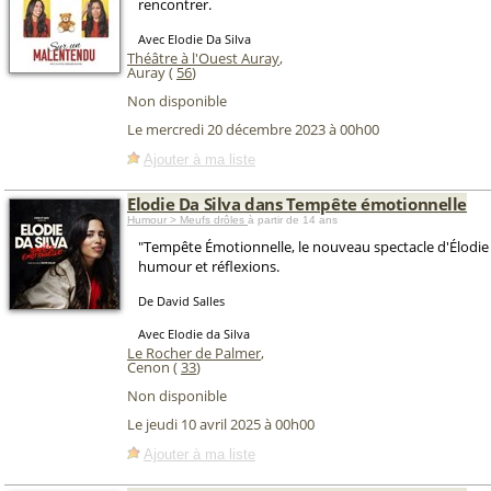
rencontrer.
Avec Elodie Da Silva
Théâtre à l'Ouest Auray
,
Auray (
56
)
Non disponible
Le mercredi 20 décembre 2023 à 00h00
Ajouter à ma liste
Elodie Da Silva dans Tempête émotionnelle
Humour > Meufs drôles
à partir de 14 ans
"Tempête Émotionnelle, le nouveau spectacle d'Élodie 
humour et réflexions.
De David Salles
Avec Elodie da Silva
Le Rocher de Palmer
,
Cenon (
33
)
Non disponible
Le jeudi 10 avril 2025 à 00h00
Ajouter à ma liste