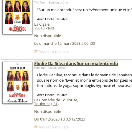
Théâtre > Seul en scène
"Sur un malentendu" sera un évènement unique et iné
Avec Elodie Da Silva
La Cigale
,
75018
Paris
Non disponible
Le dimanche 12 mars 2023 à 00h00
Ajouter à ma liste
Elodie Da Silva dans Sur un malentendu
Humour > Meufs drôles
Elodie Da Silva, reconnue dans le domaine de l'apais
sous le nom de "Even et moi" a entrepris de longues r
formations de yoga, sophrologie, hypnose et neurosci
Avec Elodie Da Silva
La Comédie de Toulouse
,
Toulouse
(
31
)
Non disponible
Du 01/12/2023 au 02/12/2023
Ajouter à ma liste