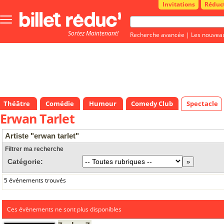
Invitations
Réduc
Bouton
menu
Sortez Maintenant!
principale
Recherche avancée
|
Les nouvea
Théâtre
Comédie
Humour
Comedy Club
Spectacle
Erwan Tarlet
Artiste "erwan tarlet"
Filtrer ma recherche
Catégorie:
5 événements trouvés
Ces évènements ne sont plus disponibles