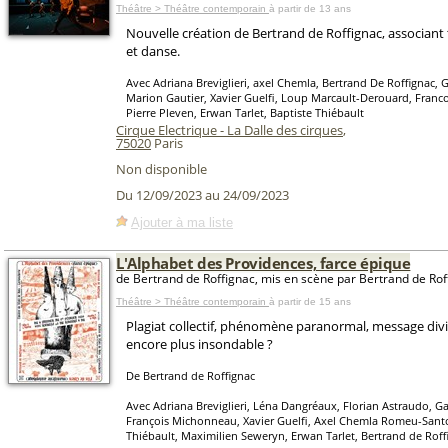
Théâtre > Théâtre contemporain
à partir de 13 ans
Nouvelle création de Bertrand de Roffignac, associant 
et danse.
Avec Adriana Breviglieri, axel Chemla, Bertrand De Roffignac, 
Marion Gautier, Xavier Guelfi, Loup Marcault-Derouard, Fran
Pierre Pleven, Erwan Tarlet, Baptiste Thiébault
Cirque Electrique - La Dalle des cirques
,
75020
Paris
Non disponible
Du 12/09/2023 au 24/09/2023
Ajouter à ma liste
L'Alphabet des Providences, farce épique
de Bertrand de Roffignac, mis en scène par Bertrand de Rof
Théâtre > Théâtre contemporain
à partir de 15 ans
Plagiat collectif, phénomène paranormal, message div
encore plus insondable ?
De Bertrand de Roffignac
Avec Adriana Breviglieri, Léna Dangréaux, Florian Astraudo, Ga
François Michonneau, Xavier Guelfi, Axel Chemla Romeu-Santo
Thiébault, Maximilien Seweryn, Erwan Tarlet, Bertrand de Roff