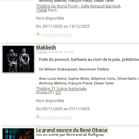
Anthony Martine, François Praud, Erwan Tarlet
Théâtre du Rond Point - Salle Renaud Barrault
,
75008
Paris
Non disponible
Du 20/11/2025 au 13/12/2025
Ajouter à ma liste
Makbeth
Théâtre
à partir de 15 ans
Folie du pouvoir, barbarie au nom de la paix, prédiction
De William Shakespeare, Munstrum Théâtre
Avec Louis Arene, Sophie Botte, Delphine Cottu, Olivia Dalric, 
Anthony Martine, François Praud, Erwan Tarlet
Théâtre 71 Scène Nationale
,
Malakoff (
92
)
Non disponible
Du 05/11/2025 au 07/11/2025
Ajouter à ma liste
Le grand oeuvre de René Obscur
mis en scène par Bertrand de Roffignac