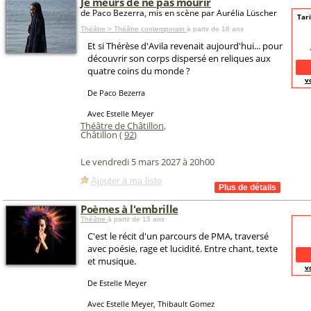
Je meurs de ne pas mourir
de Paco Bezerra, mis en scène par Aurélia Lüscher
Tari
Théâtre > Théâtre contemporain
à partir de 16 ans
Et si Thérèse d'Avila revenait aujourd'hui... pour
découvrir son corps dispersé en reliques aux
quatre coins du monde ?
v
De Paco Bezerra
Avec Estelle Meyer
Théâtre de Châtillon
,
Châtillon (
92
)
Le vendredi 5 mars 2027 à 20h00
Ajouter à ma liste
Poèmes à l'embrille
Théâtre
à partir de 15 ans
C'est le récit d'un parcours de PMA, traversé
avec poésie, rage et lucidité. Entre chant, texte
et musique.
v
De Estelle Meyer
Avec Estelle Meyer, Thibault Gomez