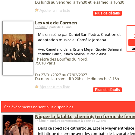
Du lundi au vendredi à 19h30 et le samedi à 16h30
Ajouter à ma liste
Les voix de Carmen
Théâtre
à partir de 12 ans
Mis en scène par Daniel San Pedro. Création et
adaptation musicale : Camélia Jordana.
v
Avec Camélia Jordana, Estelle Meyer, Gabriel Dahmani,
Yasmine Haller, Ruben Molina, Micaela Alba
Théâtre des Bouffes du Nord
,
75010
Paris
Du 27/01/2027 au 07/02/2027
Du mardi au samedi à 20h et le dimanche à 16h
Ajouter à ma liste
Ces évènements ne sont plus disponibles
Niquer la fatalité, chemin(s) en forme de fe
Théâtre > Théâtre contemporain
à partir de 12 ans
Dans ce spectacle cathartique, Estelle Meyer entrelace 
initiatique de femme avec les combats de l'avocate fém