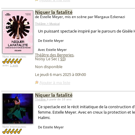
Niquer la fatalité
de Estelle Meyer, mis en scène par Margaux Ezkenazi
Théâtre > Musical
Un puissant spectacle inspiré par le parours de Gisèle 
De Estelle Meyer
Avec Estelle Meyer
Théâtre des Bergeries
,
Note internautes:
Noisy Le Sec (
93
)
avec
1 avis
Non disponible
Le jeudi 6 mars 2025 à 00h00
Ajouter à ma liste
Niquer la fatalité
Théâtre
à partir de 16 ans
Ce spectacle est le récit initiatique de la construction 
femme. Estelle Meyer. Avec en creux la protection et le
Halimi.
De Estelle Meyer
Note internautes: