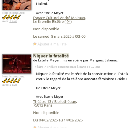
Halimi.
Avec Estelle Meyer
Note internautes:
Espace Culturel André Malraux
,
Le Kremlin Bicêtre (
94
)
avec
1 avis
Non disponible
Le samedi 8 mars 2025 à 00h00
Ajouter à ma liste
Niquer la fatalité
de Estelle Meyer, mis en scène par Margaux Eskenazi
Théâtre > Théâtre contemporain
à partir de 12 ans
Niquer la fatalité est le récit de la construction d' Este
Note internautes:
creux le regard de la célèbre avocate féministe Gisèle H
avec
1 avis
De Estelle Meyer
Avec Estelle Meyer
Théâtre 13 / Bibliothèque
,
75013
Paris
Non disponible
Du 04/02/2025 au 14/02/2025
Ajouter à ma liste