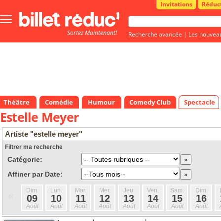
Invitations
Réduc
Bouton
menu
Sortez Maintenant!
principale
Recherche avancée
|
Les nouvea
Théâtre
Comédie
Humour
Comedy Club
Spectacle
Estelle Meyer
Artiste "estelle meyer"
Filtrer ma recherche
Catégorie:
Affiner par Date:
Dim.
Lun.
Mar.
Mer.
Jeu.
Ven.
Sam.
Dim.
«
09
10
11
12
13
14
15
16
Août
Août
Août
Août
Août
Août
Août
Août