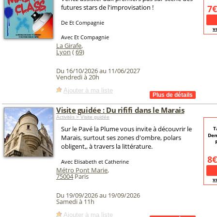
futures stars de l'improvisation !
7€
De Et Compagnie
v
Avec Et Compagnie
La Girafe
,
Lyon
(
69
)
Du 16/10/2026 au 11/06/2027
Vendredi à 20h
Ajouter à ma liste
Visite guidée : Du rififi dans le Marais
Activités > Visite guidée
Sur le Pavé la Plume vous invite à découvrir le
T
Dem
Marais, surtout ses zones d'ombre, polars
obligent,, à travers la littérature.
8€
Avec Elisabeth et Catherine
Métro Pont Marie
,
75004
Paris
v
Du 19/09/2026 au 19/09/2026
Samedi à 11h
Ajouter à ma liste