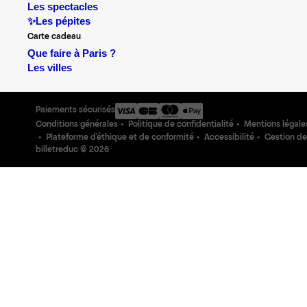
Les spectacles
✨Les pépites
Carte cadeau
Que faire à Paris ?
Les villes
Paiements sécurisés
Conditions générales
Politique de confidentialité
Mentions légale
Plateforme d'éthique et de conformité
Accessibilité
Gestion de
billetreduc ©
2026