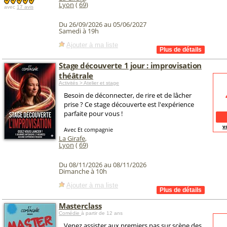
Lyon
(
69
)
avec
17 avis
Du 26/09/2026 au 05/06/2027
Samedi à 19h
Ajouter à ma liste
Stage découverte 1 jour : improvisation
théâtrale
Activités > Atelier et stage
Besoin de déconnecter, de rire et de lâcher
prise ? Ce stage découverte est l'expérience
parfaite pour vous !
v
Avec Et compagnie
La Girafe
,
Lyon
(
69
)
Du 08/11/2026 au 08/11/2026
Dimanche à 10h
Ajouter à ma liste
Masterclass
Comédie
à partir de 12 ans
Venez assister aux premiers pas sur scène des