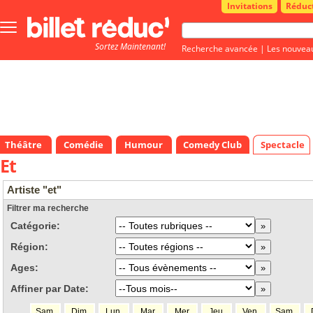
Invitations
Réduc
Bouton
menu
Sortez Maintenant!
principale
Recherche avancée
|
Les nouvea
Théâtre
Comédie
Humour
Comedy Club
Spectacle
Et
Artiste "et"
Filtrer ma recherche
Catégorie:
Région:
Ages:
Affiner par Date:
Sam.
Dim.
Lun.
Mar.
Mer.
Jeu.
Ven.
Sam.