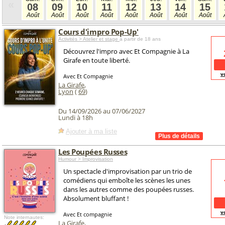
«
08
09
10
11
12
13
14
15
Août
Août
Août
Août
Août
Août
Août
Août
Cours d'impro Pop-Up'
Activités > Atelier et stage
à partir de 18 ans
Découvrez l'impro avec Et Compagnie à La
Girafe en toute liberté.
v
Avec Et Compagnie
La Girafe
,
Lyon
(
69
)
Du 14/09/2026 au 07/06/2027
Lundi à 18h
Ajouter à ma liste
Les Poupées Russes
Humour > Improvisation
Un spectacle d'improvisation par un trio de
comédiens qui emboîte les scènes les unes
dans les autres comme des poupées russes.
Absolument bluffant !
v
Avec Et compagnie
Note internautes:
La Girafe
,