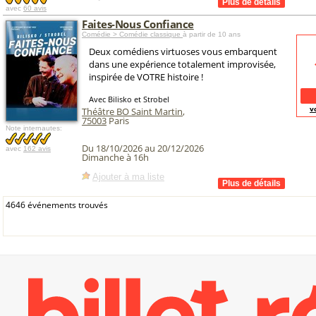
avec
60 avis
Faites-Nous Confiance
Comédie > Comédie classique
à partir de 10 ans
Deux comédiens virtuoses vous embarquent
dans une expérience totalement improvisée,
inspirée de VOTRE histoire !
Avec Bilisko et Strobel
v
Théâtre BO Saint Martin
,
75003
Paris
Note internautes:
Du 18/10/2026 au 20/12/2026
avec
162 avis
Dimanche à 16h
Ajouter à ma liste
4646 événements trouvés