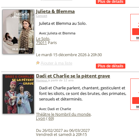
Julieta & Blemma
Concert
Julieta et Blemma au Solo.
Avec Julieta et Blemma
v
Le Solo
,
75011
Paris
Le mardi 15 décembre 2026 à 20h30
Ajouter à ma liste
Dadi et Charlie se la pètent grave
Humour
à partir de 12 ans
Dadi et Charlie parlent, chantent, gesticulent et
font les idiots, ce sont des brutes, des primates,
sensuels et déterminés.
v
Avec Dadi et Charlie
Théâtre le Nombril du monde
,
Lyon
(
69
)
Du 26/02/2027 au 06/03/2027
Vendredi et samedi à 20h15