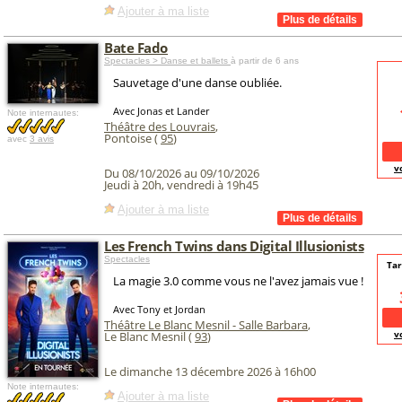
Ajouter à ma liste
Bate Fado
Spectacles > Danse et ballets
à partir de 6 ans
Sauvetage d'une danse oubliée.
Avec Jonas et Lander
Note internautes:
Théâtre des Louvrais
,
Pontoise (
95
)
avec
3 avis
v
Du 08/10/2026 au 09/10/2026
Jeudi à 20h, vendredi à 19h45
Ajouter à ma liste
Les French Twins dans Digital Illusionists
Spectacles
Tar
La magie 3.0 comme vous ne l'avez jamais vue !
Avec Tony et Jordan
Théâtre Le Blanc Mesnil - Salle Barbara
,
v
Le Blanc Mesnil (
93
)
Le dimanche 13 décembre 2026 à 16h00
Note internautes:
Ajouter à ma liste