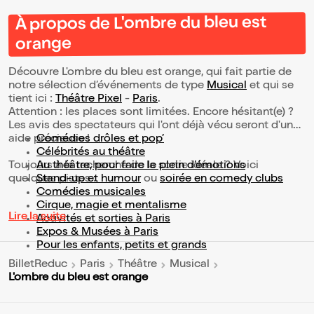
À propos de L'ombre du bleu est
orange
Découvre L'ombre du bleu est orange, qui fait partie de
notre sélection d’événements de type
Musical
et qui se
tient ici :
Théâtre Pixel
-
Paris
.
Attention : les places sont limitées. Encore hésitant(e) ?
Les avis des spectateurs qui l'ont déjà vécu seront d'une
aide précieuse !
Comédies drôles et pop’
Célébrités au théâtre
Toujours à la recherche de la sortie idéale ? Voici
Au théâtre, pour faire le plein d’émotions
quelques pistes :
Stand-up et humour
ou
soirée en comedy clubs
Comédies musicales
Cirque, magie et mentalisme
Lire la suite
Activités et sorties à Paris
Expos & Musées à Paris
Pour les enfants, petits et grands
BilletReduc
Paris
Théâtre
Musical
L'ombre du bleu est orange