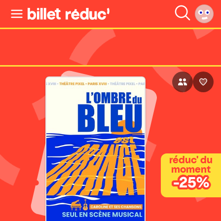
réduc' du
moment
-25%