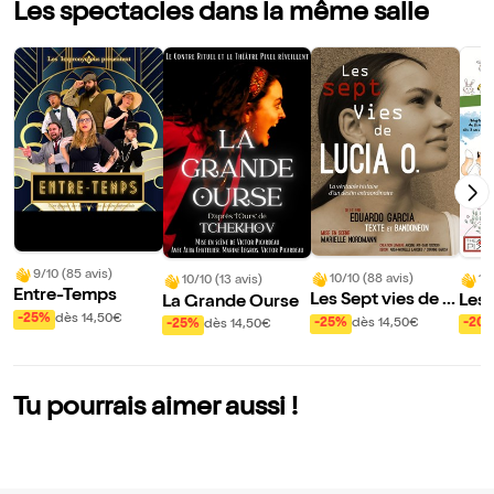
Les spectacles dans la même salle
9/10 (85 avis)
10/10 (88 avis)
10
10/10 (13 avis)
Entre-Temps
Les Sept vies de L
Les 
La Grande Ourse
-25%
dès 14,50€
ucia O.
Pape
-25%
dès 14,50€
-20
-25%
dès 14,50€
onb
Tu pourrais aimer aussi !