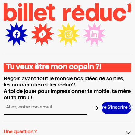
Tu veux être mon copain ?!
Reçois avant tout le monde nos idées de sorties,
les nouveautés et les réduc' !
A toi de jouer pour impressionner ta moitié, ta mère
ou ta tribu !
S’inscrire S’inscri
Adresse email pour la newsletter
Une question ?