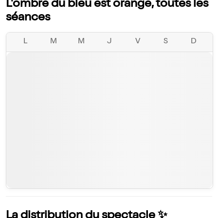
L'ombre du bleu est orange, toutes les
séances
L
M
M
J
V
S
D
La distribution du spectacle ✨