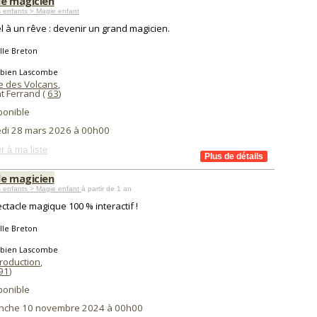
de magicien
 enfants > Magie enfant
l à un rêve : devenir un grand magicien.
lle Breton
abien Lascombe
 des Volcans
,
t Ferrand (
63
)
ponible
di 28 mars 2026 à 00h00
r à ma liste
de magicien
 enfants > Magie enfant
à partir de 1 an
ctacle magique 100 % interactif !
lle Breton
abien Lascombe
Production
,
91
)
ponible
nche 10 novembre 2024 à 00h00