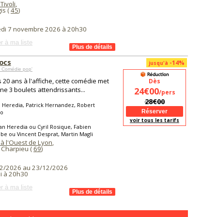
Tivoli
,
is (
45
)
di 7 novembre 2026 à 20h30
r à ma liste
locs
-14%
jusqu'à
 Comédie pop'
 20 ans à l'affiche, cette comédie met
Dès
ne 3 boulets attendrissants...
24€00
/pers
28€00
 Heredia, Patrick Hernandez, Robert
no
voir tous les tarifs
an Heredia ou Cyril Rosique, Fabien
e ou Vincent Desprat, Martin Magli
 à l'Ouest de Lyon
,
 Charpieu (
69
)
2/2026 au 23/12/2026
i à 20h30
r à ma liste