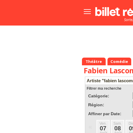
Bouton
menu
Sorte
principale
Théâtre
Comédie
Fabien Lasco
Artiste "fabien lasco
Filtrer ma recherche
Catégorie:
Région:
Affiner par Date:
Ven.
Sam.
Di
«
07
08
0