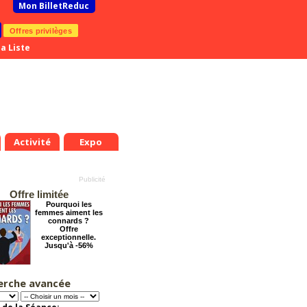
Mon BilletReduc
Offres privilèges
a Liste
Activité
Expo
Offre limitée
Pourquoi les
femmes aiment les
connards ?
Offre
exceptionnelle.
Jusqu'à -56%
erche avancée
Éternelle Notre-
.
Mer.
Jeu.
Ven.
Sam.
Dim.
Lun.
Mar.
Mer.
Jeu.
Dame : Une
8
19
20
21
22
23
24
25
26
27
expédition
immersive en réalité