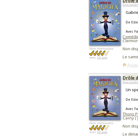
Drôle 
Spectacles
Gabrie
De Este
Avec F
Comédie
Clermon
Non dis
Note internautes:
Le same
avec
18 avis
Ajoute
Drôle 
Spectacles
Un spe
De Este
Avec F
Thoris 
Cerny (
Note internautes:
Non dis
avec
18 avis
Le dima