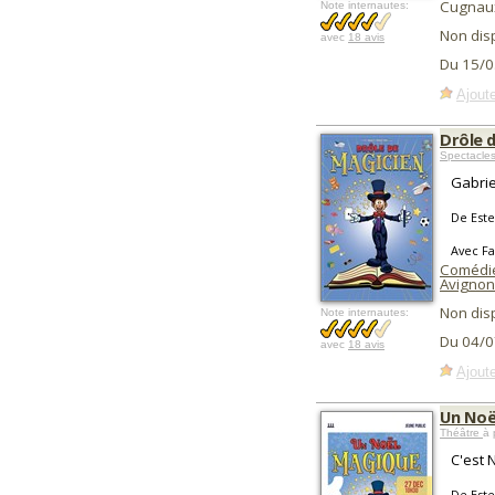
Cugnau
Note internautes:
Non dis
avec
18 avis
Du 15/0
Ajoute
Drôle 
Spectacles
Gabrie
De Este
Avec F
Comédie
Avignon
Non dis
Note internautes:
Du 04/0
avec
18 avis
Ajoute
Un Noë
Théâtre
à 
C'est 
De Este