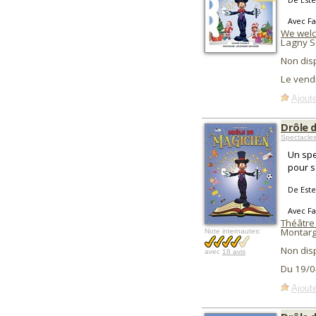
Avec F
We wel
Lagny S
Non dis
Le vend
Ajoute
Drôle 
Spectacles
Un spe
pour s
De Este
Avec F
Théâtre 
Montarg
Note internautes:
Non dis
avec
18 avis
Du 19/0
Ajoute