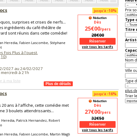
Heure
ût
Août
Août
Août
Août
Août
Août
Août
Août
Aoû
locs
Prix so
-10%
jusqu'à
Type d
quos, surprises et crises de nerfs...
Dès
es ingrédients du café-théâtre de
25€00
/pers
Titre
ard sont réunis dans cette comédie!
28€00
Artist
ean Heredia, Fabien Lascombe, Stéphane
voir tous les tarifs
et
Capaci
s Fois Plus à l'ouest
,
(
10
)
Nom de 
2/2027 au 24/02/2027
Ville o
t mercredi à 21h
Type de
r à ma liste
plus de
locs
-16%
jusqu'à
Trier l
 20 ans à l'affiche, cette comédie met
Dès
ne 3 boulets attendrissants...
27€00
/pers
32€50
 Heredia, Patrick Hernandez, Robert
no
voir tous les tarifs
an Heredia, Fabien Lascombe, Martin Magli