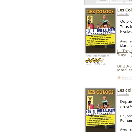
Août
Août
Ao
Les Co
Comédie
Quipro
Tous l
boulev
Avec J
Martin
Le Troye
Troyes 
Note internautes:
avec
4945 avis
Du 23/0
Mardi e
Ajoute
Les co
Comédie
Depuis
en scè
De Jean
Punza
Avec Je