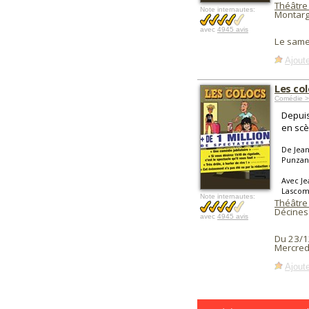
Théâtre 
Note internautes:
Montarg
avec
4945 avis
Le same
Ajoute
Les co
Comédie >
Depuis
en scè
De Jean
Punza
Avec Je
Lascomb
Note internautes:
Théâtre
Décines
avec
4945 avis
Du 23/1
Mercred
Ajoute