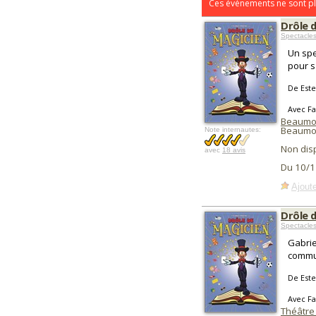
Ces évènements ne sont pl
Drôle 
Spectacles
Un spe
pour s
De Este
Avec F
Beaumon
Beaumon
Note internautes:
Non dis
avec
18 avis
Du 10/1
Ajoute
Drôle 
Spectacles
Gabriel
commu
De Este
Avec F
Théâtre