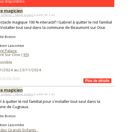
us disponibles
de magicien
 enfants > Magie enfant
à partir de 1 an
ctacle magique 100 % interactif ! Gabriel à quitter le nid familial
'installer tout seul dans la commune de Beaumont sur Oise.
lle Breton
abien Lascombe
t Palace
,
t Sur Oise (
95
)
ponible
1/2024 au 23/11/2024
r à ma liste
de magicien
 enfants > Magie enfant
à partir de 1 an
 à quitter le nid familial pour s'installer tout seul dans la
ne de Cugnaux.
lle Breton
abien Lascombe
 des Grands Enfants
,