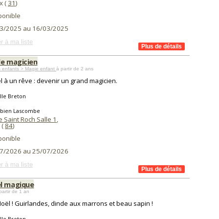
x (
31
)
ponible
3/2025 au 16/03/2025
r à ma liste
de magicien
 enfants > Magie enfant
à partir de 2 ans
l à un rêve : devenir un grand magicien.
lle Breton
abien Lascombe
 Saint Roch Salle 1
,
(
84
)
ponible
7/2026 au 25/07/2026
r à ma liste
l magique
partir de 1 an
Noël ! Guirlandes, dinde aux marrons et beau sapin !
lle Breton