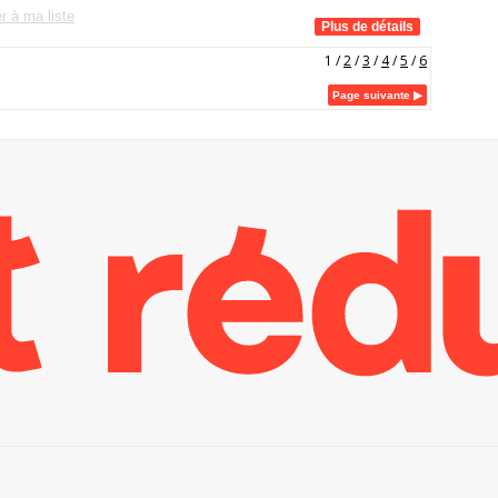
r à ma liste
1
/
2
/
3
/
4
/
5
/
6