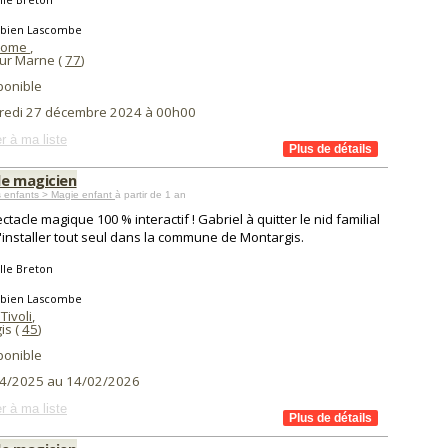
abien Lascombe
come
,
ur Marne (
77
)
ponible
redi 27 décembre 2024 à 00h00
r à ma liste
de magicien
 enfants > Magie enfant
à partir de 1 an
ctacle magique 100 % interactif ! Gabriel à quitter le nid familial
'installer tout seul dans la commune de Montargis.
lle Breton
abien Lascombe
Tivoli
,
is (
45
)
ponible
4/2025 au 14/02/2026
r à ma liste