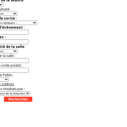
 de la Séance:
t
Août
Août
Août
Août
Août
Août
Août
Août
Août
virtuelle à la Cité de
l'Histoire
uhaité :
Expérience unique !
Offre
promotionnelle.
e sortie :
Jusqu'à -35%
 d'événement :
es :
té de la salle:
la salle :
u code postal :
 Public :
 critères
es résultats par :