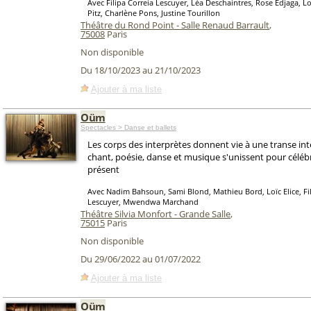
Avec Filipa Correia Lescuyer, Léa Deschaintres, Rose Edjaga, Lo
Pitz, Charlène Pons, Justine Tourillon
Théâtre du Rond Point - Salle Renaud Barrault
,
75008
Paris
Non disponible
Du 18/10/2023 au 21/10/2023
Ajouter à ma liste
Oüm
Spectacles > Danse et ballets
Les corps des interprètes donnent vie à une transe in
chant, poésie, danse et musique s'unissent pour céléb
présent
Avec Nadim Bahsoun, Sami Blond, Mathieu Bord, Loïc Elice, Fil
Lescuyer, Mwendwa Marchand
Théâtre Silvia Monfort - Grande Salle
,
75015
Paris
Non disponible
Du 29/06/2022 au 01/07/2022
Ajouter à ma liste
Oüm