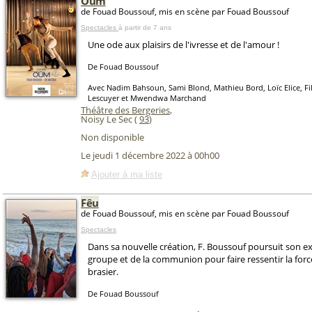
Oüm
de Fouad Boussouf, mis en scène par Fouad Boussouf
Spectacles
à partir de 7 ans
Une ode aux plaisirs de l'ivresse et de l'amour !
De Fouad Boussouf
Avec Nadim Bahsoun, Sami Blond, Mathieu Bord, Loïc Elice, Fil
Lescuyer et Mwendwa Marchand
Théâtre des Bergeries
,
Noisy Le Sec (
93
)
Non disponible
Le jeudi 1 décembre 2022 à 00h00
Ajouter à ma liste
Fêu
de Fouad Boussouf, mis en scène par Fouad Boussouf
Spectacles
Dans sa nouvelle création, F. Boussouf poursuit son e
groupe et de la communion pour faire ressentir la forc
brasier.
De Fouad Boussouf