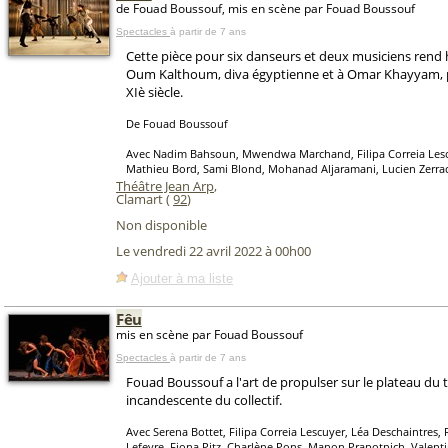
de Fouad Boussouf, mis en scène par Fouad Boussouf
Spectacles
à partir de 7 ans
Cette pièce pour six danseurs et deux musiciens ren
Oum Kalthoum, diva égyptienne et à Omar Khayyam, 
XIè siècle.
De Fouad Boussouf
Avec Nadim Bahsoun, Mwendwa Marchand, Filipa Correia Lescuy
Mathieu Bord, Sami Blond, Mohanad Aljaramani, Lucien Zerra
Théâtre Jean Arp
,
Clamart (
92
)
Non disponible
Le vendredi 22 avril 2022 à 00h00
Ajouter à ma liste
Fêu
mis en scène par Fouad Boussouf
Spectacles
à partir de 7 ans
Fouad Boussouf a l'art de propulser sur le plateau du t
incandescente du collectif.
Avec Serena Bottet, Filipa Correia Lescuyer, Léa Deschaintres, 
Lefevre, Fiona Pitz, Charlène Pons, Manon Prapotnich, Valenti