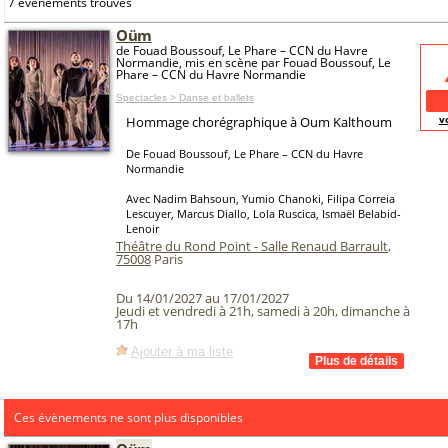
7 événements trouvés
Oüm
de Fouad Boussouf, Le Phare – CCN du Havre
Normandie, mis en scène par Fouad Boussouf, Le
Phare – CCN du Havre Normandie
Spectacles > Danse et ballets
v
Hommage chorégraphique à Oum Kalthoum
De Fouad Boussouf, Le Phare – CCN du Havre
Normandie
Avec Nadim Bahsoun, Yumio Chanoki, Filipa Correia
Lescuyer, Marcus Diallo, Lola Ruscica, Ismaël Belabid-
Lenoir
Théâtre du Rond Point - Salle Renaud Barrault
,
75008
Paris
Du 14/01/2027 au 17/01/2027
Jeudi et vendredi à 21h, samedi à 20h, dimanche à
17h
Ajouter à ma liste
Ces évènements ne sont plus disponibles