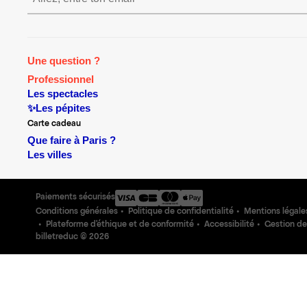
Une question ?
Professionnel
Les spectacles
✨Les pépites
Carte cadeau
Que faire à Paris ?
Les villes
Paiements sécurisés
Conditions générales
Politique de confidentialité
Mentions légale
Plateforme d'éthique et de conformité
Accessibilité
Gestion de
billetreduc ©
2026