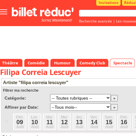
Invitations
Réduc
Bouton
menu
Sortez Maintenant!
principale
Recherche avancée
|
Les nouvea
Théâtre
Comédie
Humour
Comedy Club
Spectacle
Filipa Correia Lescuyer
Artiste "filipa correia lescuyer"
Filtrer ma recherche
Catégorie:
Affiner par Date:
Dim.
Lun.
Mar.
Mer.
Jeu.
Ven.
Sam.
Dim.
«
09
10
11
12
13
14
15
16
Août
Août
Août
Août
Août
Août
Août
Août