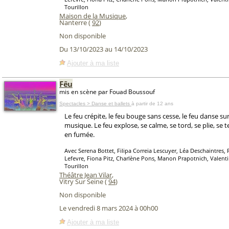
Tourillon
Maison de la Musique
,
Nanterre (
92
)
Non disponible
Du 13/10/2023 au 14/10/2023
Ajouter à ma liste
Fêu
mis en scène par Fouad Boussouf
Spectacles > Danse et ballets
à partir de 12 ans
Le feu crépite, le feu bouge sans cesse, le feu danse su
musique. Le feu explose, se calme, se tord, se plie, se 
en fumée.
Avec Serena Bottet, Filipa Correia Lescuyer, Léa Deschaintres, 
Lefevre, Fiona Pitz, Charlène Pons, Manon Prapotnich, Valenti
Tourillon
Théâtre Jean Vilar
,
Vitry Sur Seine (
94
)
Non disponible
Le vendredi 8 mars 2024 à 00h00
Ajouter à ma liste