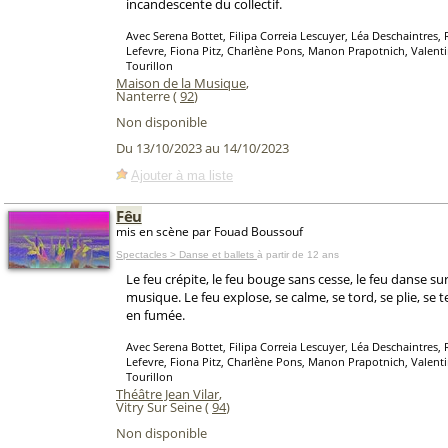
incandescente du collectif.
Avec Serena Bottet, Filipa Correia Lescuyer, Léa Deschaintres, 
Lefevre, Fiona Pitz, Charlène Pons, Manon Prapotnich, Valenti
Tourillon
Maison de la Musique
,
Nanterre (
92
)
Non disponible
Du 13/10/2023 au 14/10/2023
Ajouter à ma liste
Fêu
mis en scène par Fouad Boussouf
Spectacles > Danse et ballets
à partir de 12 ans
Le feu crépite, le feu bouge sans cesse, le feu danse su
musique. Le feu explose, se calme, se tord, se plie, se 
en fumée.
Avec Serena Bottet, Filipa Correia Lescuyer, Léa Deschaintres, 
Lefevre, Fiona Pitz, Charlène Pons, Manon Prapotnich, Valenti
Tourillon
Théâtre Jean Vilar
,
Vitry Sur Seine (
94
)
Non disponible