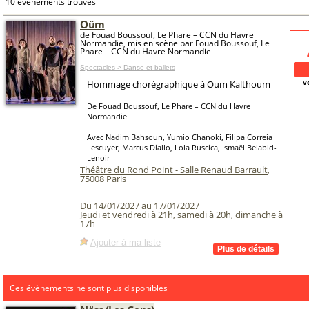
10 événements trouvés
Oüm
de Fouad Boussouf, Le Phare – CCN du Havre
Normandie, mis en scène par Fouad Boussouf, Le
Phare – CCN du Havre Normandie
Spectacles > Danse et ballets
v
Hommage chorégraphique à Oum Kalthoum
De Fouad Boussouf, Le Phare – CCN du Havre
Normandie
Avec Nadim Bahsoun, Yumio Chanoki, Filipa Correia
Lescuyer, Marcus Diallo, Lola Ruscica, Ismaël Belabid-
Lenoir
Théâtre du Rond Point - Salle Renaud Barrault
,
75008
Paris
Du 14/01/2027 au 17/01/2027
Jeudi et vendredi à 21h, samedi à 20h, dimanche à
17h
Ajouter à ma liste
Ces évènements ne sont plus disponibles