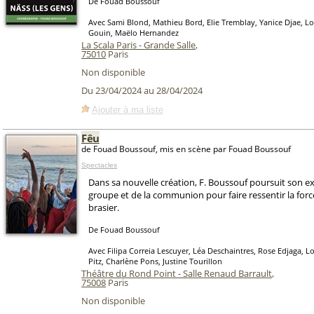
De Fouad Boussouf
Avec Sami Blond, Mathieu Bord, Elie Tremblay, Yanice Djae, Loïc
Gouin, Maëlo Hernandez
La Scala Paris - Grande Salle
,
75010
Paris
Non disponible
Du 23/04/2024 au 28/04/2024
Ajouter à ma liste
Fêu
de Fouad Boussouf, mis en scène par Fouad Boussouf
Spectacles
Dans sa nouvelle création, F. Boussouf poursuit son e
groupe et de la communion pour faire ressentir la forc
brasier.
De Fouad Boussouf
Avec Filipa Correia Lescuyer, Léa Deschaintres, Rose Edjaga, Lo
Pitz, Charlène Pons, Justine Tourillon
Théâtre du Rond Point - Salle Renaud Barrault
,
75008
Paris
Non disponible