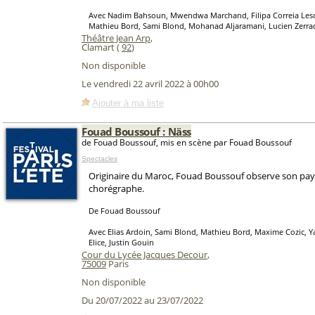
Avec Nadim Bahsoun, Mwendwa Marchand, Filipa Correia Lescuy
Mathieu Bord, Sami Blond, Mohanad Aljaramani, Lucien Zerra
Théâtre Jean Arp
,
Clamart (
92
)
Non disponible
Le vendredi 22 avril 2022 à 00h00
Ajouter à ma liste
Fouad Boussouf : Näss
de Fouad Boussouf, mis en scène par Fouad Boussouf
Spectacles
Originaire du Maroc, Fouad Boussouf observe son pays 
chorégraphe.
De Fouad Boussouf
Avec Elias Ardoin, Sami Blond, Mathieu Bord, Maxime Cozic, Ya
Elice, Justin Gouin
Cour du Lycée Jacques Decour
,
75009
Paris
Non disponible
Du 20/07/2022 au 23/07/2022