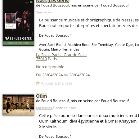
Näss (Les Gens)
de Fouad Boussouf, mis en scène par Fouad Boussouf
Spectacles
La puissance musicale et chorégraphique de Näss (Les
Boussouf emporte interprètes et spectateurs vers de
De Fouad Boussouf
Avec Sami Blond, Mathieu Bord, Elie Tremblay, Yanice Djae, Loïc
Gouin, Maëlo Hernandez
La Scala Paris - Grande Salle
,
75010
Paris
Non disponible
Du 23/04/2024 au 28/04/2024
Ajouter à ma liste
Oüm
de Fouad Boussouf, mis en scène par Fouad Boussouf
Spectacles
à partir de 7 ans
Cette pièce pour six danseurs et deux musiciens ren
Oum Kalthoum, diva égyptienne et à Omar Khayyam, 
XIè siècle.
De Fouad Boussouf