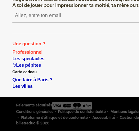
A toi de jouer pour impressionner ta moitié, ta mère ou ta
S’inscrire S’inscrire S’inscrire S’i
Une question ?
Professionnel
Les spectacles
✨Les pépites
Carte cadeau
Que faire à Paris ?
Les villes
Paiements sécurisés
Conditions générales
Politique de confidentialité
Mentions légale
Plateforme d'éthique et de conformité
Accessibilité
Gestion de
billetreduc ©
2026