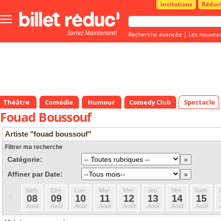
Invitations
Réduc
Bouton
menu
Sortez Maintenant!
principale
Recherche avancée
|
Les nouvea
Théâtre
Comédie
Humour
Comedy Club
Spectacle
Fouad Boussouf
Artiste "fouad boussouf"
Filtrer ma recherche
Catégorie:
Affiner par Date:
Sam.
Dim.
Lun.
Mar.
Mer.
Jeu.
Ven.
Sam.
«
08
09
10
11
12
13
14
15
Août
Août
Août
Août
Août
Août
Août
Août