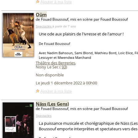
Ajouter à ma liste
Oüm
de Fouad Boussouf, mis en scène par Fouad Boussouf
Spectacles
à partir de 7 ans
Une ode aux plaisirs de l'ivresse et de l'amour !
De Fouad Boussouf
Avec Nadim Bahsoun, Sami Blond, Mathieu Bord, Loïc Elice, Fil
Lescuyer et Mwendwa Marchand
Théâtre des Bergeries
,
Noisy Le Sec (
93
)
Non disponible
Le jeudi 1 décembre 2022 à 00h00
Ajouter à ma liste
Näss (Les Gens)
de Fouad Boussouf, mis en scène par Fouad Boussouf
Spectacles
La puissance musicale et chorégraphique de Näss (Les
Boussouf emporte interprètes et spectateurs vers de