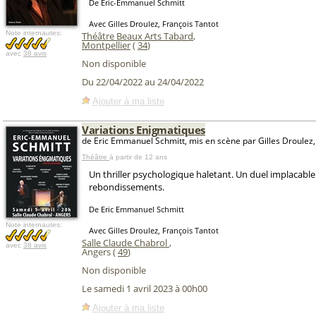
De Eric-Emmanuel Schmitt
Avec Gilles Droulez, François Tantot
Note internautes:
Théâtre Beaux Arts Tabard
,
Montpellier
(
34
)
avec
38 avis
Non disponible
Du 22/04/2022 au 24/04/2022
Ajouter à ma liste
Variations Enigmatiques
de Eric Emmanuel Schmitt, mis en scène par Gilles Droulez
Théâtre
à partir de 12 ans
Un thriller psychologique haletant. Un duel implacable
rebondissements.
De Eric Emmanuel Schmitt
Note internautes:
Avec Gilles Droulez, François Tantot
Salle Claude Chabrol
,
avec
38 avis
Angers (
49
)
Non disponible
Le samedi 1 avril 2023 à 00h00
Ajouter à ma liste