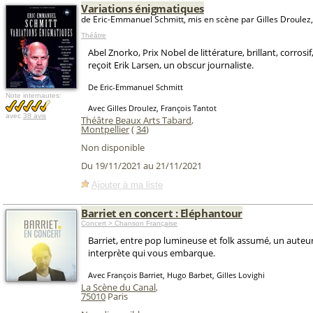
Variations énigmatiques
de Eric-Emmanuel Schmitt, mis en scène par Gilles Droulez
Théâtre
Abel Znorko, Prix Nobel de littérature, brillant, corrosi
reçoit Erik Larsen, un obscur journaliste.
De Eric-Emmanuel Schmitt
Note internautes:
Avec Gilles Droulez, François Tantot
avec
38 avis
Théâtre Beaux Arts Tabard
,
Montpellier
(
34
)
Non disponible
Du 19/11/2021 au 21/11/2021
Ajouter à ma liste
Barriet en concert : Eléphantour
Concert > Chanson Française
Barriet, entre pop lumineuse et folk assumé, un aute
interprète qui vous embarque.
Avec François Barriet, Hugo Barbet, Gilles Lovighi
La Scène du Canal
,
75010
Paris