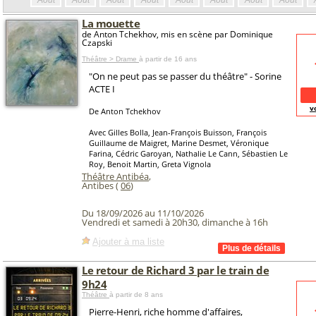
Août
Août
Août
Août
Août
Août
Août
Août
La mouette
de Anton Tchekhov, mis en scène par Dominique
Czapski
Théâtre > Drame
à partir de 16 ans
"On ne peut pas se passer du théâtre" - Sorine
ACTE I
v
De Anton Tchekhov
Avec Gilles Bolla, Jean-François Buisson, François
Guillaume de Maigret, Marine Desmet, Véronique
Farina, Cédric Garoyan, Nathalie Le Cann, Sébastien Le
Roy, Benoit Martin, Greta Vignola
Théâtre Antibéa
,
Antibes (
06
)
Du 18/09/2026 au 11/10/2026
Vendredi et samedi à 20h30, dimanche à 16h
Ajouter à ma liste
Le retour de Richard 3 par le train de
9h24
Théâtre
à partir de 8 ans
Pierre-Henri, riche homme d'affaires,