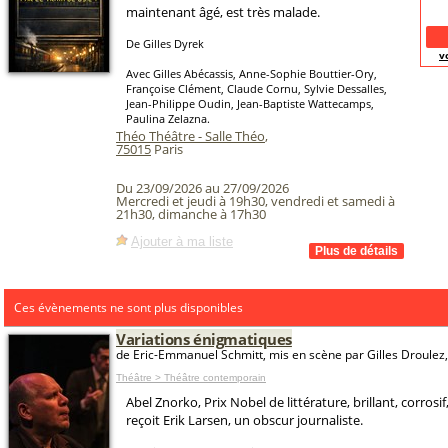
maintenant âgé, est très malade.
De Gilles Dyrek
v
Avec Gilles Abécassis, Anne-Sophie Bouttier-Ory,
Françoise Clément, Claude Cornu, Sylvie Dessalles,
Jean-Philippe Oudin, Jean-Baptiste Wattecamps,
Paulina Zelazna.
Théo Théâtre - Salle Théo
,
75015
Paris
Du 23/09/2026 au 27/09/2026
Mercredi et jeudi à 19h30, vendredi et samedi à
21h30, dimanche à 17h30
Ajouter à ma liste
Ces évènements ne sont plus disponibles
Variations énigmatiques
de Eric-Emmanuel Schmitt, mis en scène par Gilles Droulez
Théâtre > Théâtre contemporain
Abel Znorko, Prix Nobel de littérature, brillant, corrosi
reçoit Erik Larsen, un obscur journaliste.