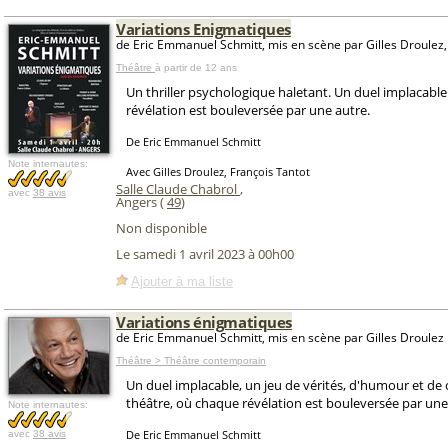
Variations Enigmatiques
de Eric Emmanuel Schmitt, mis en scène par Gilles Droulez
Théâtre
à partir de 12 ans
Un thriller psychologique haletant. Un duel implacabl
révélation est bouleversée par une autre.
De Eric Emmanuel Schmitt
Note internautes:
Avec Gilles Droulez, François Tantot
Salle Claude Chabrol
,
avec
38 avis
Angers (
49
)
Non disponible
Le samedi 1 avril 2023 à 00h00
Ajouter à ma liste
Variations énigmatiques
de Eric Emmanuel Schmitt, mis en scène par Gilles Droulez
Théâtre > Théâtre contemporain
Un duel implacable, un jeu de vérités, d'humour et de
théâtre, où chaque révélation est bouleversée par une
Note internautes:
De Eric Emmanuel Schmitt
avec
38 avis