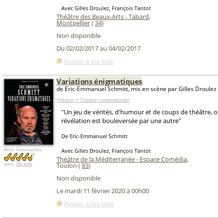
Avec Gilles Droulez, François Tantot
Théâtre des Beaux-Arts - Tabard
,
Montpellier
(
34
)
Non disponible
Du 02/02/2017 au 04/02/2017
Ajouter à ma liste
Variations énigmatiques
de Eric-Emmanuel Schmitt, mis en scène par Gilles Droulez
Théâtre > Théâtre contemporain
"Un jeu de vérités, d'humour et de coups de théâtre, 
révélation est bouleversée par une autre"
De Eric-Emmanuel Schmitt
Note internautes:
Avec Gilles Droulez, François Tantot
Théâtre de la Méditerranée - Espace Comédia
,
avec
38 avis
Toulon (
83
)
Non disponible
Le mardi 11 février 2020 à 00h00
Ajouter à ma liste