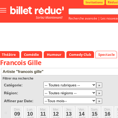
Invitations
Réduc
Bouton
menu
Sortez Maintenant!
principale
Recherche avancée
|
Les nouvea
Théâtre
Comédie
Humour
Comedy Club
Spectacle
Francois Gille
Artiste "francois gille"
Filtrer ma recherche
Catégorie:
Région:
Affiner par Date:
Dim.
Lun.
Mar.
Mer.
Jeu.
Ven.
Sam.
Dim.
«
09
10
11
12
13
14
15
16