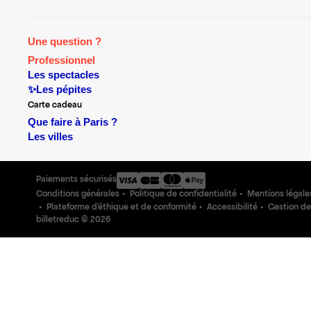
Une question ?
Professionnel
Les spectacles
✨Les pépites
Carte cadeau
Que faire à Paris ?
Les villes
Paiements sécurisés
Conditions générales
Politique de confidentialité
Mentions légale
Plateforme d'éthique et de conformité
Accessibilité
Gestion de
billetreduc ©
2026