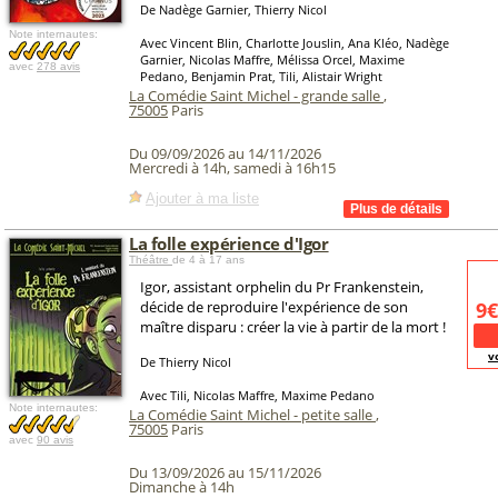
De Nadège Garnier, Thierry Nicol
Note internautes:
Avec Vincent Blin, Charlotte Jouslin, Ana Kléo, Nadège
Garnier, Nicolas Maffre, Mélissa Orcel, Maxime
avec
278 avis
Pedano, Benjamin Prat, Tili, Alistair Wright
La Comédie Saint Michel - grande salle
,
75005
Paris
Du 09/09/2026 au 14/11/2026
Mercredi à 14h, samedi à 16h15
Ajouter à ma liste
La folle expérience d'Igor
Théâtre
de 4 à 17 ans
Igor, assistant orphelin du Pr Frankenstein,
décide de reproduire l'expérience de son
9€
maître disparu : créer la vie à partir de la mort !
v
De Thierry Nicol
Avec Tili, Nicolas Maffre, Maxime Pedano
Note internautes:
La Comédie Saint Michel - petite salle
,
75005
Paris
avec
90 avis
Du 13/09/2026 au 15/11/2026
Dimanche à 14h