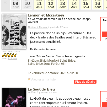
«
09
10
11
12
13
14
15
16
Août
Août
Août
Août
Août
Août
Août
Août
Lennon et Mccartney
de Germain Récamier, mis en scène par Joseph
Tar
Laurent
Théâtre > Musical
à partir de 12 ans
Le pari fou donne un bijou d'écriture où les
deux leaders des Beatles sont interprétés avec
v
justesse et sensibilité.
De Germain Récamier
Note internautes:
Avec Tristan Garnier, Simon Froget-Legendre
avec
128 avis
Théâtre Silvia Monfort Saint-Brice
,
Saint-Brice Sous Forêt (
95
)
Le vendredi 2 octobre 2026 à 20h30
Ajouter à ma liste
Le Goût du bleu
Théâtre
à partir de 14 ans
Le Goût du bleu – la goudoue bleue – est un
conte contemporain sur l'amour lesbien,