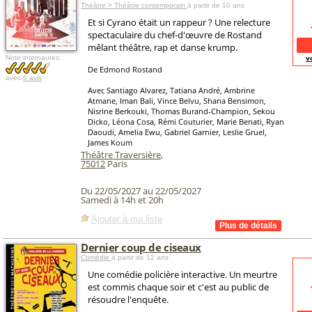
Théâtre > Théâtre contemporain
à partir de 10 ans
Et si Cyrano était un rappeur ? Une relecture
spectaculaire du chef-d'œuvre de Rostand
mêlant théâtre, rap et danse krump.
v
Note internautes:
De Edmond Rostand
avec
6 avis
Avec Santiago Alvarez, Tatiana André, Ambrine
Atmane, Iman Bali, Vince Belvu, Shana Bensimon,
Nisrine Berkouki, Thomas Burand-Champion, Sekou
Dicko, Léona Cosa, Rémi Couturier, Marie Benati, Ryan
Daoudi, Amelia Ewu, Gabriel Garnier, Leslie Gruel,
James Koum
Théâtre Traversière
,
75012
Paris
Du 22/05/2027 au 22/05/2027
Samedi à 14h et 20h
Ajouter à ma liste
Dernier coup de ciseaux
Comédie
à partir de 12 ans
Une comédie policière interactive. Un meurtre
est commis chaque soir et c'est au public de
résoudre l'enquête.