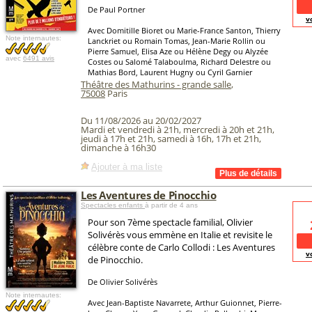
De Paul Portner
v
Avec Domitille Bioret ou Marie-France Santon, Thierry
Note internautes:
Lanckriet ou Romain Tomas, Jean-Marie Rollin ou
Pierre Samuel, Elisa Aze ou Hélène Degy ou Alyzée
avec
6491 avis
Costes ou Salomé Talaboulma, Richard Delestre ou
Mathias Bord, Laurent Hugny ou Cyril Garnier
Théâtre des Mathurins - grande salle
,
75008
Paris
Du 11/08/2026 au 20/02/2027
Mardi et vendredi à 21h, mercredi à 20h et 21h,
jeudi à 17h et 21h, samedi à 16h, 17h et 21h,
dimanche à 16h30
Ajouter à ma liste
Les Aventures de Pinocchio
Spectacles enfants
à partir de 4 ans
Pour son 7ème spectacle familial, Olivier
Solivérès vous emmène en Italie et revisite le
célèbre conte de Carlo Collodi : Les Aventures
v
de Pinocchio.
De Olivier Solivérès
Note internautes:
Avec Jean-Baptiste Navarrete, Arthur Guionnet, Pierre-