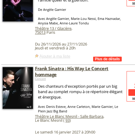
l'amitié queer et la guérison.
v
De Angèle Garnier
Avec Angèle Garnier, Marie-Lou Nessi, Ema Haznadar,
Anysia Mabe, Anne-Laure Tondu
Théâtre 13 / Glacière
,
75013
Paris
Du 26/11/2026 au 27/11/2026
Jeudi et vendredi à 20h
Ajouter à ma liste
Frank Sinatra : His Way Le Concert
hommage
Concert
Des chanteurs d'exception portés par un big
band au complet rompu à ce répertoire élégant
et énergique.
v
Avec Denis Esteve, Anne Carleton, Marie Garnier, Le
Plein Jazz Big Band
Théâtre Le Blanc Mesnil - Salle Barbara
,
Le Blanc Mesnil (
93
)
Le samedi 16 janvier 2027 à 20h00