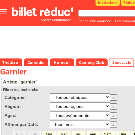
Invitations
Réduc
Bouton
menu
Sortez Maintenant!
principale
Recherche avancée
|
Les nouvea
Théâtre
Comédie
Humour
Comedy Club
Spectacle
Garnier
Artiste "garnier"
Filtrer ma recherche
Catégorie:
Région:
Ages:
Affiner par Date:
Dim.
Lun.
Mar.
Mer.
Jeu.
Ven.
Sam.
Dim.