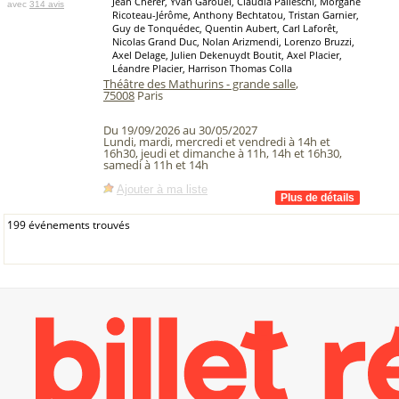
Jean Cherer, Yvan Garouel, Claudia Palleschi, Morgane
avec
314 avis
Ricoteau-Jérôme, Anthony Bechtatou, Tristan Garnier,
Guy de Tonquédec, Quentin Aubert, Carl Laforêt,
Nicolas Grand Duc, Nolan Arizmendi, Lorenzo Bruzzi,
Axel Delage, Julien Dekenuydt Boutit, Axel Placier,
Léandre Placier, Harrison Thomas Colla
Théâtre des Mathurins - grande salle
,
75008
Paris
Du 19/09/2026 au 30/05/2027
Lundi, mardi, mercredi et vendredi à 14h et
16h30, jeudi et dimanche à 11h, 14h et 16h30,
samedi à 11h et 14h
Ajouter à ma liste
199 événements trouvés