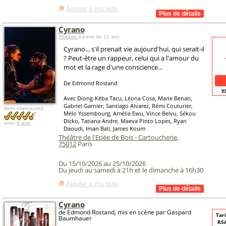
Ajouter à ma liste
Cyrano
Théâtre
à partir de 12 ans
Cyrano... s'il prenait vie aujourd'hui, qui serait-il
? Peut-être un rappeur, celui qui a l'amour du
mot et la rage d'une conscience...
De Edmond Rostand
v
Avec Diong-Kéba Tacu, Léona Cosa, Marie Benati,
Gabriel Garnier, Santiago Alvarez, Rémi Couturier,
Note internautes:
Mëlo Yssembourg, Amélia Ewu, Vince Belvu, Sékou
Dicko, Tatiana Andre, Maeva Pinto Lopes, Ryan
avec
6 avis
Daoudi, Iman Bali, James Koum
Théâtre de l'Epée de Bois - Cartoucherie
,
75012
Paris
Du 15/10/2026 au 25/10/2026
Du jeudi au samedi à 21h et le dimanche à 16h30
Ajouter à ma liste
Cyrano
de Edmond Rostand, mis en scène par Gaspard
Tari
Baumhauer
RSA