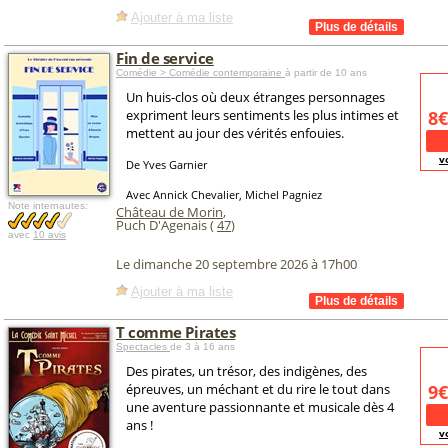
Ajouter à ma liste
Fin de service
Comédie > Comédie contemporaine
à partir de 10 ans
Un huis-clos où deux étranges personnages
expriment leurs sentiments les plus intimes et
8€
mettent au jour des vérités enfouies.
v
De Yves Garnier
Avec Annick Chevalier, Michel Pagniez
Note internautes:
Château de Morin
,
Puch D'Agenais (
47
)
avec
10 avis
Le dimanche 20 septembre 2026 à 17h00
Ajouter à ma liste
T comme Pirates
Spectacles
de 3 à 16 ans
Des pirates, un trésor, des indigènes, des
épreuves, un méchant et du rire le tout dans
9€
une aventure passionnante et musicale dès 4
ans !
v