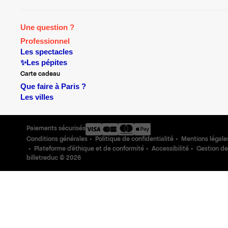
Une question ?
Professionnel
Les spectacles
✨Les pépites
Carte cadeau
Que faire à Paris ?
Les villes
Paiements sécurisés
Conditions générales
Politique de confidentialité
Mentions légale
Plateforme d'éthique et de conformité
Accessibilité
Gestion de
billetreduc ©
2026