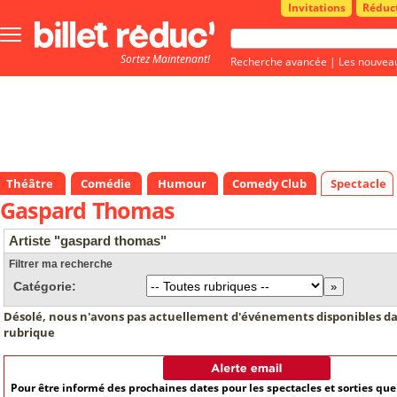
Invitations
Réduc
Bouton
menu
Sortez Maintenant!
principale
Recherche avancée
|
Les nouvea
Théâtre
Comédie
Humour
Comedy Club
Spectacle
Gaspard Thomas
Artiste "gaspard thomas"
Filtrer ma recherche
Catégorie:
Désolé, nous n'avons pas actuellement d'événements disponibles da
rubrique
Pour être informé des prochaines dates pour les spectacles et sorties qu