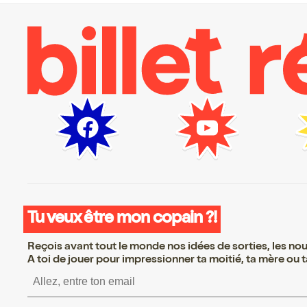
Tu veux être mon copain ?!
Reçois avant tout le monde nos idées de sorties, les nouv
A toi de jouer pour impressionner ta moitié, ta mère ou ta
S’inscrire S’inscrire S’