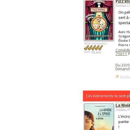
Pizz'i
Humour > 
On pétr
sert à 
specta
Avec Ho
Grégoir
Élodie 
Note internautes:
Pierre
Comédie
avec
56 avis
75011
P
Du 20/0
Dimanc
Ajoute
Ces évènements ne sont pl
La Rivi
Théâtre
de
L'incr
partie
!