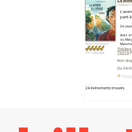
La Rivi
Théâtre
à 
L'aven
parti 
De Jea
Avec en
ou Marj
Maxime
Note internautes:
Théâtre
75019
P
avec
191 avis
Non dis
Du 04/0
Ajoute
24 événements trouvés