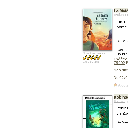
La Rivi
Théâtre
de
L'incr
partie
!
De D'ap
Avec I
Note internautes:
Houdia
Théâtre
avec
95 avis
75002
P
Non dis
Du 02/0
Ajoute
Robinso
Théâtre
à 
Robins
y a Zo
De Gaël