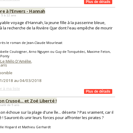
ère à l'Envers - Hannah
 5 à 12 ans
oyable voyage d'Hannah, la jeune fille à la passerine bleue,
 à la recherche de la Rivière Qjar dont l'eau empêche de mourir
rès le roman de Jean-Claude Mourlevat
sabelle Couloigner, Arno Nguyen ou Guy de Tonquédec, Maxime Feton,
 Ponty
 Le Mélo D'Amélie
,
aris
ponible
1/2018 au 04/03/2018
r à ma liste
n Crusoé... et Zoé Liberté !
partir de 5 ans
on échoue sur la plage d'une île... déserte ? Pas vraiment, car il
é ! Sauront-ils unir leurs forces pour affronter les pirates ?
le Hispard et Mathieu Gerhardt