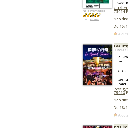
Avec Ho
Guichet
75014
P
Note internautes:
Non dis
avec
42 avis
Du 15/1
Ajoute
Les Im
Humour > I
Le Gra
Off
De Atel
Avec Ol
Lhami, 
Petit g
75010
P
Non dis
Du 18/1
Ajoute
Pizz'i