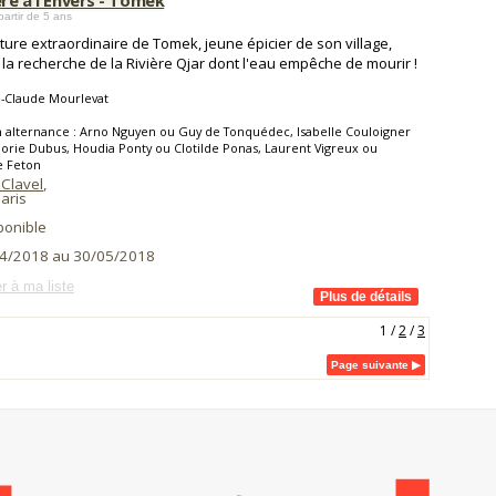
ère à l'Envers - Tomek
partir de 5 ans
ture extraordinaire de Tomek, jeune épicier de son village,
à la recherche de la Rivière Qjar dont l'eau empêche de mourir !
n-Claude Mourlevat
 alternance : Arno Nguyen ou Guy de Tonquédec, Isabelle Couloigner
orie Dubus, Houdia Ponty ou Clotilde Ponas, Laurent Vigreux ou
 Feton
 Clavel
,
aris
ponible
4/2018 au 30/05/2018
r à ma liste
1
/
2
/
3