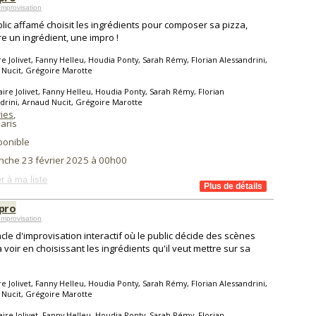
mprovisation
lic affamé choisit les ingrédients pour composer sa pizza,
re un ingrédient, une impro !
re Jolivet, Fanny Helleu, Houdia Ponty, Sarah Rémy, Florian Alessandrini,
Nucit, Grégoire Marotte
aire Jolivet, Fanny Helleu, Houdia Ponty, Sarah Rémy, Florian
drini, Arnaud Nucit, Grégoire Marotte
ries
,
aris
ponible
nche 23 février 2025 à 00h00
r à ma liste
mpro
mprovisation
cle d'improvisation interactif où le public décide des scènes
va voir en choisissant les ingrédients qu'il veut mettre sur sa
re Jolivet, Fanny Helleu, Houdia Ponty, Sarah Rémy, Florian Alessandrini,
Nucit, Grégoire Marotte
aire Jolivet, Fanny Helleu, Houdia Ponty, Sarah Rémy, Florian