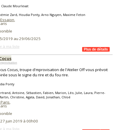
n Claude Mourlevat
oémie Zard, Houdia Ponty, Arno Nguyen, Maxime Feton
 Essaion
,
aris
ponible
5/2019 au 29/06/2025
r à ma liste
Cocus
mprovisation
cus Cocus, troupe d'mprovisation de l'Atelier Off vous prévoit
irée sous le signe du rire et du fou rire.
dia Ponty
rtrand, Antoine, Sébastien, Fabien, Marion, Léo, Julie, Laura, Pierre-
Martin, Christine, Agata, David, Jonathan, Chloé
 Paris
,
aris
ponible
 27 juin 2019 à 00h00
r à ma liste