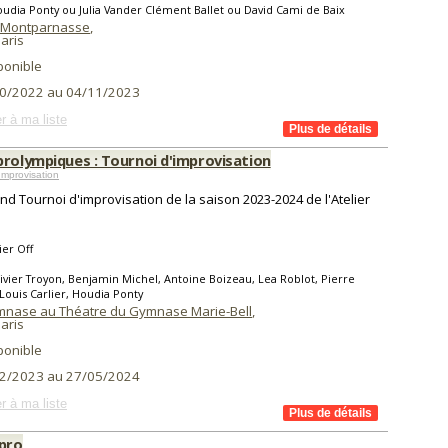
udia Ponty ou Julia Vander Clément Ballet ou David Cami de Baix
 Montparnasse
,
aris
ponible
0/2022 au 04/11/2023
r à ma liste
prolympiques : Tournoi d'improvisation
mprovisation
nd Tournoi d'improvisation de la saison 2023-2024 de l'Atelier
ier Off
ivier Troyon, Benjamin Michel, Antoine Boizeau, Lea Roblot, Pierre
Louis Carlier, Houdia Ponty
ymnase au Théatre du Gymnase Marie-Bell
,
aris
ponible
2/2023 au 27/05/2024
r à ma liste
mpro