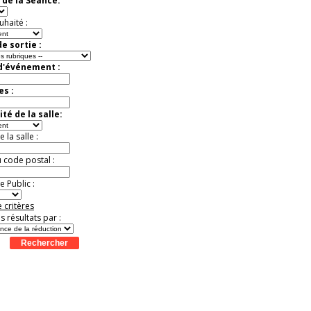
 de la Séance:
uhaité :
e sortie :
 d'événement :
es :
té de la salle:
la salle :
u code postal :
 Public :
 critères
es résultats par :