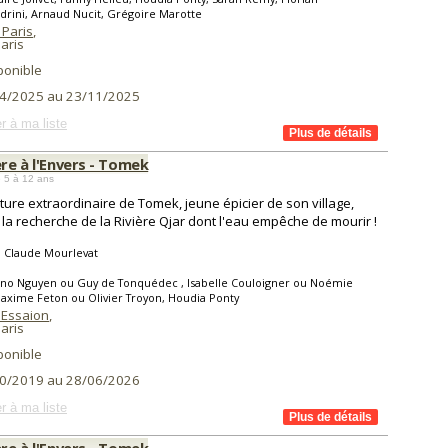
drini, Arnaud Nucit, Grégoire Marotte
 Paris
,
aris
ponible
4/2025 au 23/11/2025
r à ma liste
ère à l'Envers - Tomek
 5 à 12 ans
ture extraordinaire de Tomek, jeune épicier de son village,
à la recherche de la Rivière Qjar dont l'eau empêche de mourir !
n Claude Mourlevat
rno Nguyen ou Guy de Tonquédec , Isabelle Couloigner ou Noémie
axime Feton ou Olivier Troyon, Houdia Ponty
 Essaion
,
aris
ponible
0/2019 au 28/06/2026
r à ma liste