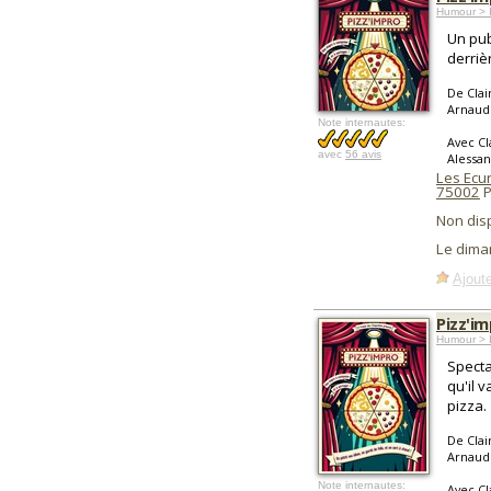
Humour > I
Un pub
derriè
De Clai
Arnaud 
Note internautes:
Avec Cl
avec
56 avis
Alessan
Les Ecu
75002
P
Non dis
Le dima
Ajoute
Pizz'i
Humour > I
Specta
qu'il 
pizza.
De Clai
Arnaud 
Note internautes:
Avec Cl