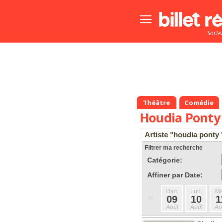
Bouton
menu
Sorte
principale
Théâtre
Comédie
Houdia Ponty
Artiste "houdia ponty 
Filtrer ma recherche
Catégorie:
Affiner par Date:
Dim.
Lun.
Ma
«
09
10
1
Août
Août
Ao