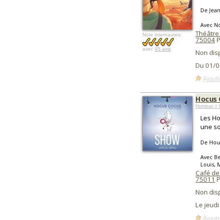
De Jea
Avec N
Théâtre
Note internautes:
75004
P
avec
95 avis
Non dis
Du 01/0
Ajoute
Hocus 
Humour > I
Les Ho
une so
De Hou
Avec Be
Louis, 
Café de
75011
P
Non dis
Le jeudi
Ajoute