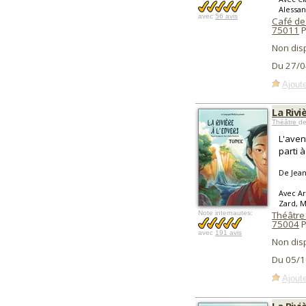
Alessan
avec
56 avis
Café de
75011
P
Non dis
Du 27/0
Ajoute
La Rivi
Théâtre
de
L'aven
parti 
De Jea
Avec A
Zard, M
Note internautes:
Théâtre
75004
P
avec
191 avis
Non dis
Du 05/1
Ajoute