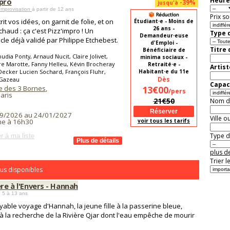
Heure
mpro
-39%
jusqu'à
Improvisation
à partir de 12 ans
Prix so
it vos idées, on garnit de folie, et on
Étudiant⋅e - Moins de
26 ans -
chaud : ça c'est Pizz'impro ! Un
Type d
Demandeur⋅euse
cle déjà validé par Philippe Etchebest.
d'Emploi -
Titre
Bénéficiaire de
udia Ponty, Arnaud Nucit, Claire Jolivet,
minima sociaux -
e Marotte, Fanny Helleu, Kévin Brocheray
Retraité⋅e -
Artist
Decker Lucien Sochard, François Fluhr,
Habitant⋅e du 11e
Dès
 Gazeau
Capaci
 des 3 Bornes
,
13€00
/pers
aris
21€50
Nom de 
9/2026 au 24/01/2027
Ville o
voir tous les tarifs
he à 16h30
Type de
r à ma liste
plus de
Trier l
us disponibles
ère à l'Envers - Hannah
 5 à 13 ans
oyable voyage d'Hannah, la jeune fille à la passerine bleue,
 à la recherche de la Rivière Qjar dont l'eau empêche de mourir