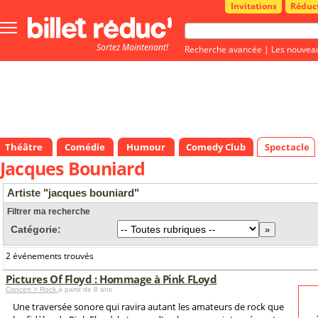
Invitations
Réduc
Bouton
menu
Sortez Maintenant!
principale
Recherche avancée
|
Les nouvea
Théâtre
Comédie
Humour
Comedy Club
Spectacle
Jacques Bouniard
Artiste "jacques bouniard"
Filtrer ma recherche
Catégorie:
2 événements trouvés
Pictures Of Floyd : Hommage à Pink FLoyd
Concert > Rock
à partir de 8 ans
Une traversée sonore qui ravira autant les amateurs de rock que