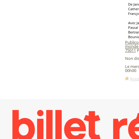
De Jan
Cather
Franço
Avec J
Pascal
Bertra
Bouni
Publico
monde l
75011
P
Non di
Le merc
00h00
Ajout