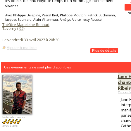
les fidèles de Pink Floyd, le temps d'un hommage intensément
vivant !
v
Avec Philippe Delépine, Pascal Bret, Philippe Mouton, Patrick Buchmann,
Jacques Bouniard, Alain Villanneau, Amétys Albice, Jessy Roussel
Théâtre Madeleine-Renaud
,
Taverny (
95
)
Le vendredi 30 avril 2027 à 20h30
Ajouter à ma liste
Ces évènements ne sont plus disponibles
Jann 
chant
Ribeir
Concert 
Jann 
interp
maniè
par se
Note internautes:
chans
Cathe
avec
2 avis