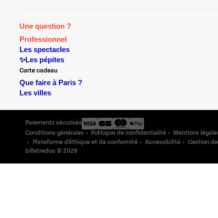
Une question ?
Professionnel
Les spectacles
✨Les pépites
Carte cadeau
Que faire à Paris ?
Les villes
Paiements sécurisés
Conditions générales
Politique de confidentialité
Mentions légale
Plateforme d'éthique et de conformité
Accessibilité
Gestion de
billetreduc ©
2026