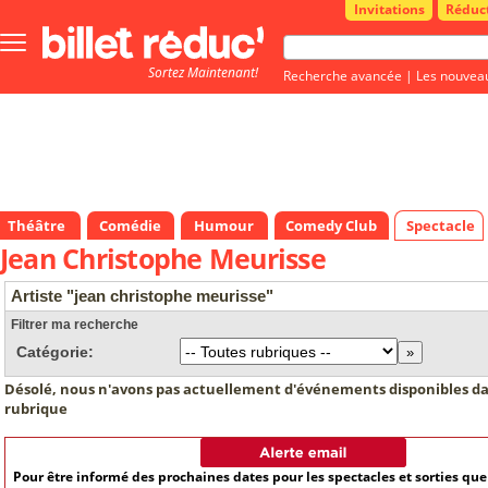
Invitations
Réduc
Bouton
menu
Sortez Maintenant!
principale
Recherche avancée
|
Les nouvea
Théâtre
Comédie
Humour
Comedy Club
Spectacle
Jean Christophe Meurisse
Artiste "jean christophe meurisse"
Filtrer ma recherche
Catégorie:
Désolé, nous n'avons pas actuellement d'événements disponibles da
rubrique
Pour être informé des prochaines dates pour les spectacles et sorties qu