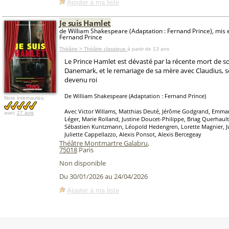
Ajouter à ma liste
Je suis Hamlet
de William Shakespeare (Adaptation : Fernand Prince), mis 
Fernand Prince
Théâtre > Théâtre classique
à partir de 13 ans
Le Prince Hamlet est dévasté par la récente mort de so
Danemark, et le remariage de sa mère avec Claudius, so
devenu roi
De William Shakespeare (Adaptation : Fernand Prince)
Note internautes:
Avec Victor Willams, Matthias Deuté, Jérôme Godgrand, Emmanu
avec
27 avis
Léger, Marie Rolland, Justine Doucet-Philippe, Briag Querhault
Sébastien Kuntzmann, Léopold Hedengren, Lorette Magnier, J
Juliette Cappellazzo, Alexis Ponsot, Alexis Bercegeay
Théâtre Montmartre Galabru
,
75018
Paris
Non disponible
Du 30/01/2026 au 24/04/2026
Ajouter à ma liste