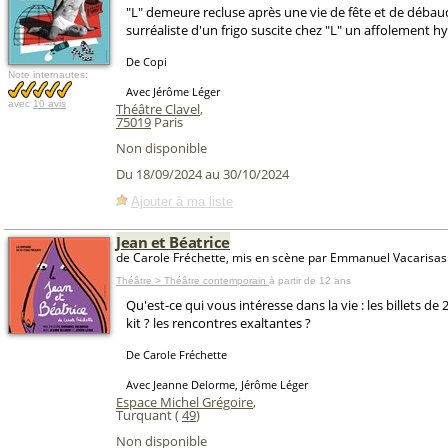
"L" demeure recluse après une vie de fête et de débauc
surréaliste d'un frigo suscite chez "L" un affolement hy
De Copi
Note internautes:
Avec Jérôme Léger
avec
10 avis
Théâtre Clavel
,
75019
Paris
Non disponible
Du 18/09/2024 au 30/10/2024
Ajouter à ma liste
Jean et Béatrice
de Carole Fréchette, mis en scène par Emmanuel Vacarisas
Théâtre > Théâtre contemporain
à partir de 12 ans
Qu'est-ce qui vous intéresse dans la vie : les billets de
kit ? les rencontres exaltantes ?
De Carole Fréchette
Avec Jeanne Delorme, Jérôme Léger
Espace Michel Grégoire
,
Turquant (
49
)
Non disponible