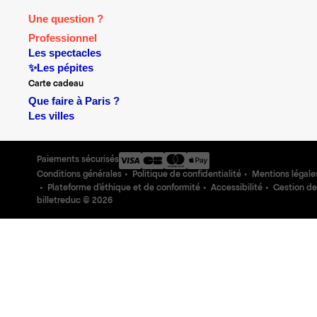
Une question ?
Professionnel
Les spectacles
✨Les pépites
Carte cadeau
Que faire à Paris ?
Les villes
Paiements sécurisés
Conditions générales
Politique de confidentialité
Mentions légale
Plateforme d'éthique et de conformité
Accessibilité
Gestion de
billetreduc ©
2026