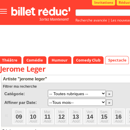
Invitations
Réduc
Bouton
menu
Sortez Maintenant!
principale
Recherche avancée
|
Les nouvea
Théâtre
Comédie
Humour
Comedy Club
Spectacle
Jerome Leger
Artiste "jerome leger"
Filtrer ma recherche
Catégorie:
Affiner par Date:
Dim.
Lun.
Mar.
Mer.
Jeu.
Ven.
Sam.
Dim.
«
09
10
11
12
13
14
15
16
Août
Août
Août
Août
Août
Août
Août
Août