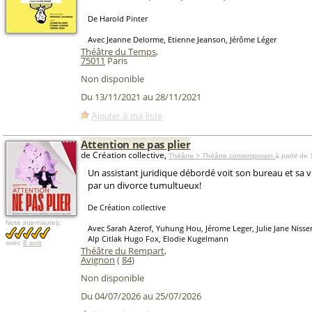
De Harold Pinter
Avec Jeanne Delorme, Etienne Jeanson, Jérôme Léger
Théâtre du Temps
,
75011
Paris
Non disponible
Du 13/11/2021 au 28/11/2021
Ajouter à ma liste
Attention ne pas plier
de Création collective,
Théâtre > Théâtre contemporain
à partir de
Un assistant juridique débordé voit son bureau et sa 
par un divorce tumultueux!
De Création collective
Note internautes:
Avec Sarah Azerof, Yuhung Hou, Jérome Leger, Julie Jane Nisse
Alp Citlak Hugo Fox, Elodie Kugelmann
avec
8 avis
Théâtre du Rempart
,
Avignon
(
84
)
Non disponible
Du 04/07/2026 au 25/07/2026