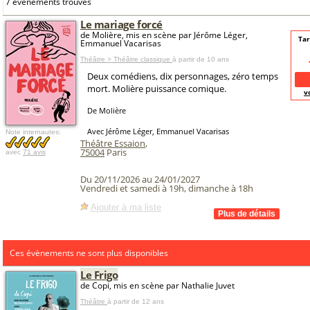
7 événements trouvés
Le mariage forcé
de Molière, mis en scène par Jérôme Léger,
Tar
Emmanuel Vacarisas
Théâtre > Théâtre classique
à partir de 10 ans
Deux comédiens, dix personnages, zéro temps
mort. Molière puissance comique.
v
De Molière
Avec Jérôme Léger, Emmanuel Vacarisas
Note internautes:
Théâtre Essaion
,
75004
Paris
avec
71 avis
Du 20/11/2026 au 24/01/2027
Vendredi et samedi à 19h, dimanche à 18h
Ajouter à ma liste
Ces évènements ne sont plus disponibles
Le Frigo
de Copi, mis en scène par Nathalie Juvet
Théâtre
à partir de 12 ans