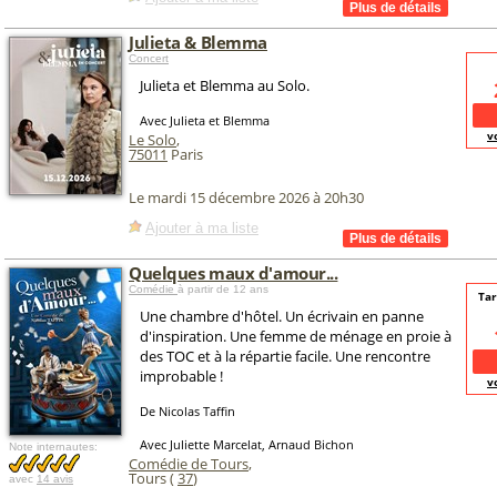
Julieta & Blemma
Concert
Julieta et Blemma au Solo.
Avec Julieta et Blemma
v
Le Solo
,
75011
Paris
Le mardi 15 décembre 2026 à 20h30
Ajouter à ma liste
Quelques maux d'amour...
Comédie
à partir de 12 ans
Tar
Une chambre d'hôtel. Un écrivain en panne
d'inspiration. Une femme de ménage en proie à
des TOC et à la répartie facile. Une rencontre
improbable !
v
De Nicolas Taffin
Avec Juliette Marcelat, Arnaud Bichon
Note internautes:
Comédie de Tours
,
Tours (
37
)
avec
14 avis