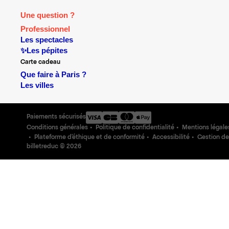
Une question ?
Professionnel
Les spectacles
✨Les pépites
Carte cadeau
Que faire à Paris ?
Les villes
Paiements sécurisés
Conditions générales
Politique de confidentialité
Mentions légale
Plateforme d'éthique et de conformité
Accessibilité
Gestion de
billetreduc ©
2026