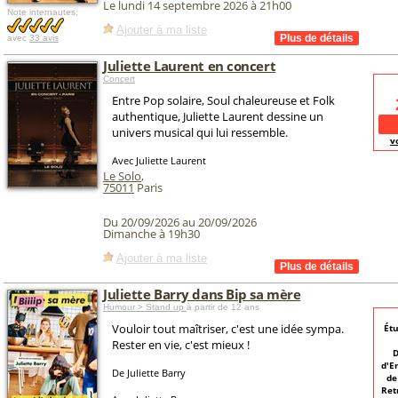
Le lundi 14 septembre 2026 à 21h00
Note internautes:
Ajouter à ma liste
avec
33 avis
Juliette Laurent en concert
Concert
Entre Pop solaire, Soul chaleureuse et Folk
authentique, Juliette Laurent dessine un
univers musical qui lui ressemble.
v
Avec Juliette Laurent
Le Solo
,
75011
Paris
Du 20/09/2026 au 20/09/2026
Dimanche à 19h30
Ajouter à ma liste
Juliette Barry dans Bip sa mère
Humour > Stand up
à partir de 12 ans
Vouloir tout maîtriser, c'est une idée sympa.
Étu
Rester en vie, c'est mieux !
D
d'E
De Juliette Barry
de
Ret