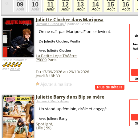
«
09
10
11
12
13
14
15
16
Août
Août
Août
Août
Août
Août
Août
Août
Juliette Clocher dans Mariposa
Humour > Stand up
à partir de 12 ans
On ne naît pas Mariposa* on le devient.
ch
De Juliette Clocher, Veufla
bén
hab
Avec Juliette Clocher
La Petite Loge Théâtre
,
75009
Paris
Note internautes:
avec
29 avis
Du 17/09/2026 au 29/10/2026
Jeudi à 19h30
v
Ajouter à ma liste
Juliette Barry dans Bip sa mère
Humour > Meufs drôles
Un stand-up féminin, drôle et engagé.
Avec Juliette Barry
v
Spotlight
,
Lille
(
59
)