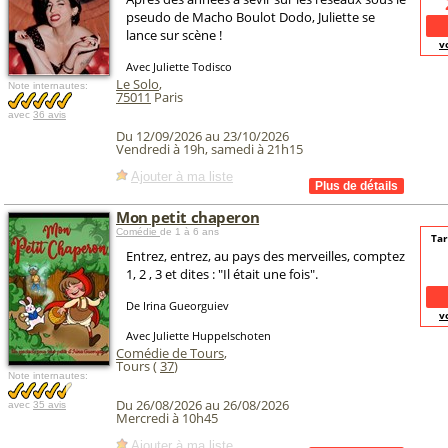
pseudo de Macho Boulot Dodo, Juliette se
lance sur scène !
v
Avec Juliette Todisco
Le Solo
,
Note internautes:
75011
Paris
avec
36 avis
Du 12/09/2026 au 23/10/2026
Vendredi à 19h, samedi à 21h15
Ajouter à ma liste
Mon petit chaperon
Comédie
de 1 à 6 ans
Tar
Entrez, entrez, au pays des merveilles, comptez
1, 2 , 3 et dites : "Il était une fois".
De Irina Gueorguiev
v
Avec Juliette Huppelschoten
Comédie de Tours
,
Tours (
37
)
Note internautes:
Du 26/08/2026 au 26/08/2026
avec
35 avis
Mercredi à 10h45
Ajouter à ma liste