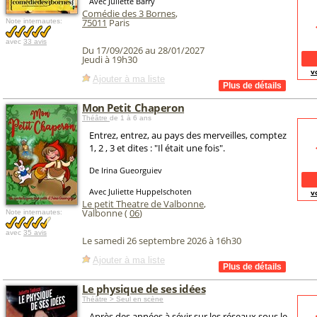
Avec Juliette Barry
Comédie des 3 Bornes
,
75011
Paris
Note internautes:
avec
33 avis
Du 17/09/2026 au 28/01/2027
Jeudi à 19h30
v
Ajouter à ma liste
Mon Petit Chaperon
Théâtre
de 1 à 6 ans
Entrez, entrez, au pays des merveilles, comptez
1, 2 , 3 et dites : "Il était une fois".
De Irina Gueorguiev
Avec Juliette Huppelschoten
v
Le petit Theatre de Valbonne
,
Valbonne (
06
)
Note internautes:
avec
35 avis
Le samedi 26 septembre 2026 à 16h30
Ajouter à ma liste
Le physique de ses idées
Théâtre > Seul en scène
Après des années à sévir sur les réseaux sous le