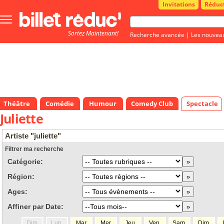
Invitations
Réduc
Bouton
menu
Sortez Maintenant!
principale
Recherche avancée
|
Les nouvea
Théâtre
Comédie
Humour
Comedy Club
Spectacle
Juliette
Artiste "juliette"
Filtrer ma recherche
Catégorie:
Région:
Ages:
Affiner par Date:
Dim.
Lun.
Mar.
Mer.
Jeu.
Ven.
Sam.
Dim.