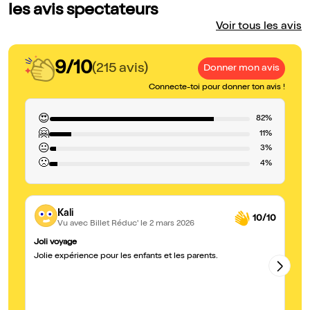
les avis spectateurs
Voir tous les avis
9/10
(215 avis)
Donner mon avis
Connecte-toi pour donner ton avis !
😍
82%
🤗
11%
😐
3%
🙁
4%
Kali
10/10
Vu avec Billet Réduc'
le 2 mars 2026
Joli voyage
S
Jolie expérience pour les enfants et les parents.
Ex
éd