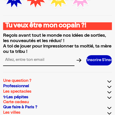
Tu veux être mon copain ?!
Reçois avant tout le monde nos idées de sorties,
les nouveautés et les réduc' !
A toi de jouer pour impressionner ta moitié, ta mère
ou ta tribu !
S’inscrire S’inscrire S’inscrire
Adresse email pour la newsletter
Une question ?
Professionnel
Les spectacles
✨Les pépites
Carte cadeau
Que faire à Paris ?
Les villes