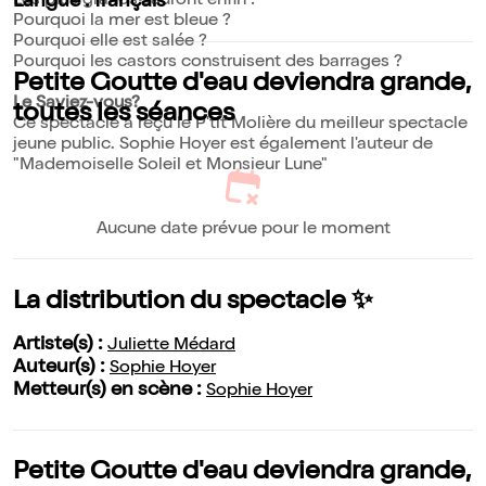
Les plus grands sauront enfin :
Langue : français
Pourquoi la mer est bleue ?
Pourquoi elle est salée ?
Pourquoi les castors construisent des barrages ?
Petite Goutte d'eau deviendra grande,
Le Saviez-vous?
toutes les séances
Ce spectacle a reçu le P'tit Molière du meilleur spectacle
jeune public. Sophie Hoyer est également l'auteur de
"Mademoiselle Soleil et Monsieur Lune"
Aucune date prévue pour le moment
La distribution du spectacle ✨
Artiste(s) :
Juliette Médard
Auteur(s) :
Sophie Hoyer
Metteur(s) en scène :
Sophie Hoyer
Petite Goutte d'eau deviendra grande,