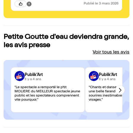
Publié
le 3 mars 2026
Petite Goutte d'eau deviendra grande,
les avis presse
Voir tous les avis
Publik’Art
Publik’Art
Il y a 4 ans
Il y a 4 ans
"Le spectacle a remporté le p'tit
"Chants et danses se suc
MOLIERE du MEILLEUR spectacle jeune
une belle farandole pour c
public et les spectateurs comprennent
sourires inestimables sur t
vite pourquoi."
visages."