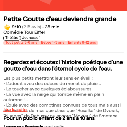
Petite Goutte d'eau deviendra grande
9/10
(215 avis)
•
35 min
Comédie Tour Eiffel
Théâtre
Jeunesse
Tout petits 3-6 ans
Bébés 1-3 ans
Enfants 6-12 ans
Regardez et écoutez l'histoire poétique d'une
goutte d'eau dans l'éternel cycle de l'eau.
Les plus petits mettront leur sens en éveil :
• L'odorat avec des odeurs de mer et de pluie...
• Le toucher avec quelques éclaboussures
• La vue avec la neige qui tombe même en plein
automne !
• L'ouïe avec des comptines connues de tous mais aussi
Lire la suite
des extraits de musique classique "Rusalka" de Dvorak,
"Nuages" de Debussy ou encore "Moldau" de Smetana.
Pour un public enfant de 2 ans à 10 ans