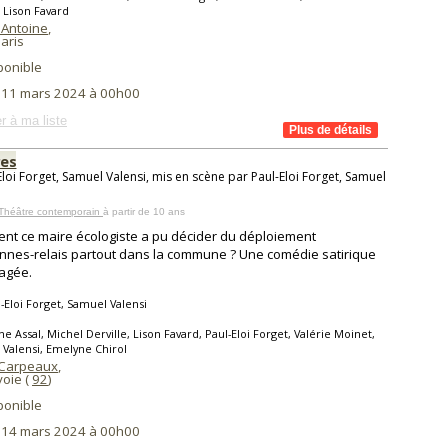
, Lison Favard
 Antoine
,
aris
ponible
i 11 mars 2024 à 00h00
r à ma liste
es
Eloi Forget, Samuel Valensi, mis en scène par Paul-Eloi Forget, Samuel
 Théâtre contemporain
à partir de 10 ans
t ce maire écologiste a pu décider du déploiement
nnes-relais partout dans la commune ? Une comédie satirique
agée.
-Eloi Forget, Samuel Valensi
ne Assal, Michel Derville, Lison Favard, Paul-Eloi Forget, Valérie Moinet,
Valensi, Emelyne Chirol
 Carpeaux
,
oie (
92
)
ponible
i 14 mars 2024 à 00h00