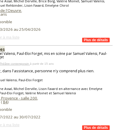
ne Assal, Michel Derville, Brice Borg, Valérie Moinet, Samuel Valensi,
el Rehbinder, Lison Favard, Emelyne Chirol
 de l'Oeuvre
,
aris
ponible
3/2026 au 25/04/2026
r à ma liste
es
l Valensi, Paul-Eloi Forget, mis en scène par Samuel Valensi, Paul-
get
 Théâtre contemporain
à partir de 15 ans
r, dans l'assistance, personne n'y comprend plus rien.
el Valensi, Paul-Eloi Forget
ne Assal, Michel Derville, Lison Favard en alternance avec Emelyne
 Paul-Eloi Forget, Valérie Moinet et Samuel Valensi
 Provence - salle 200
,
(
84
)
ponible
7/2022 au 30/07/2022
r à ma liste