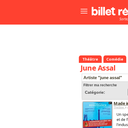
Bouton
menu
Sorte
principale
Théâtre
Comédie
June Assal
Artiste "june assal"
Filtrer ma recherche
Catégorie:
Made i
Théâtre
à 
Un spe
et de 
l'indus