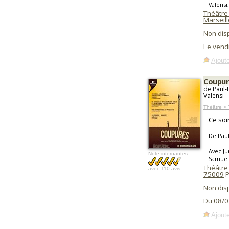
Valensi
Théâtre
Marseill
Non dis
Le vend
Ajoute
Coupur
de Paul-
Valensi
Théâtre >
Ce soi
De Paul
Avec Ju
Note internautes:
Samuel 
Théâtre
avec
110 avis
75009
P
Non dis
Du 08/0
Ajoute