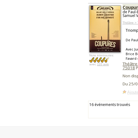
Coupur
de Paul-E
Samuel V
Théâtre >
Triomp
De Paul
Avec Ju
Brice B
Note internautes:
Favard 
Théâtre 
avec
110 avis
75018
P
Non dis
Du 25/0
Ajoute
16 événements trouvés