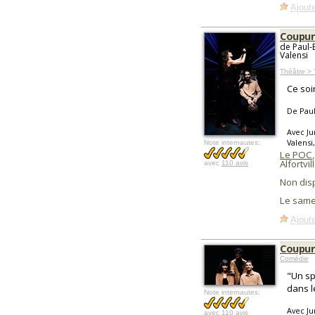
Ajoute
Coupur
de Paul-
Valensi
Théâtre >
Ce soi
De Paul
Avec Ju
Valensi
Note internautes:
Le POC
,
Alfortvil
avec
110 avis
Non dis
Le same
Ajoute
Coupur
Comédie
"Un sp
dans l
Note internautes:
Avec Ju
avec
110 avis