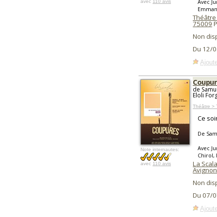
Avec Ju
avec
110 avis
Emmanu
Théâtre
75009
P
Non dis
Du 12/0
Ajoute
Coupur
de Samue
Eloli For
Théâtre >
Ce soi
De Samu
Avec Ju
Note internautes:
Chirol,
La Scala
avec
110 avis
Avignon
Non dis
Du 07/0
Ajoute