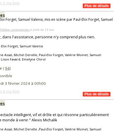
r à ma liste
es
Eloi Forget, Samuel Valensi, mis en scène par Paul-Eloi Forget, Samuel
 Théâtre contemporain
à partir de 13 ans
r, dans l'assistance, personne n'y comprend plus rien.
-Eloi Forget, Samuel Valensi
ne Assal, Michel Derville, Paul-Eloi Forget, Valérie Moinet, Samuel
, Lison Favard, Emelyne Chirol
le (
94
)
ponible
di 3 février 2024 à 00h00
r à ma liste
es
ectacle intelligent, vif et drôle et qui résonne particulièrement
e monde à venir." Alexis Michalik
ne Assal, Michel Derville ,Paul-Eloi Forget, Valérie Moinet, Samuel