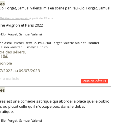
es
Eloi Forget, Samuel Valensi, mis en scène par Paul-Eloi Forget, Samuel
 Théâtre contemporain
à partir de 13 ans
he Avignon et Paris 2022
-Eloi Forget, Samuel Valensi
ne Assal, Michel Derville, Paul-Eloi Forget, Valérie Moinet, Samuel
, Lison Favard ou Emelyne Chirol
re des Béliers
,
(
84
)
ponible
7/2023 au 09/07/2023
r à ma liste
es
es est une comédie satirique qui aborde la place que le public
, ou plutot celle qu'il n'occupe pas, dans le débat
ratique.
-Eloi Forget, Samuel Valensi