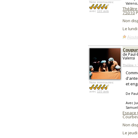
Note internautes:
Valensi
Théâtre
avec
110 avis
75010
P
Non dis
Le lund
Ajoute
Coupur
de Paul-
Valensi
Théâtre >
Commen
d'ante
Note internautes:
et eng
avec
110 avis
De Paul
Avec Ju
Samuel 
Espace
Courbev
Non dis
Le jeud