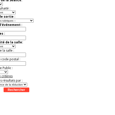
 de la Séance:
Jusqu'à -57%
uhaité :
e sortie :
 d'événement :
es :
té de la salle:
la salle :
u code postal :
 Public :
 critères
es résultats par :