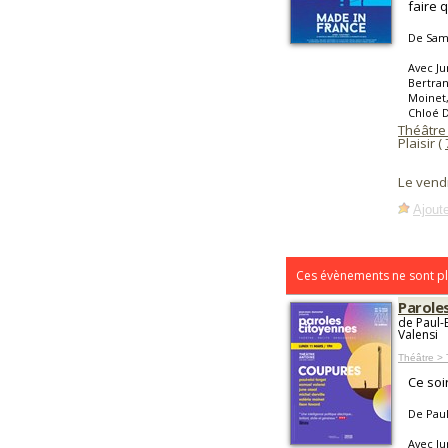
faire 
De Samu
Avec Ju
Bertran
Moinet,
Chloé 
Théâtre
Plaisir (
Le vend
Ajoute
Ces évènements ne sont pl
Parole
de Paul-
Valensi
Théâtre > 
Ce soi
De Paul
Avec Ju