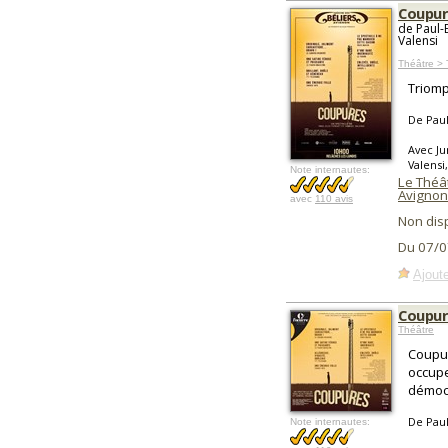
Coupur
de Paul-
Valensi
Théâtre >
Triomp
De Paul
Avec Ju
Valensi
Note internautes:
Le Théât
Avignon
avec
110 avis
Non dis
Du 07/0
Ajoute
Coupur
Théâtre
Coupur
occupe
démoc
De Paul
Note internautes: