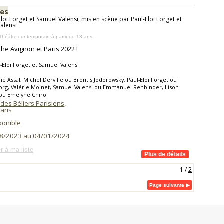
es
loi Forget et Samuel Valensi, mis en scène par Paul-Eloi Forget et
alensi
 Théâtre contemporain
à partir de 13 ans
he Avignon et Paris 2022 !
-Eloi Forget et Samuel Valensi
ne Assal, Michel Derville ou Brontis Jodorowsky, Paul-Eloi Forget ou
org, Valérie Moinet, Samuel Valensi ou Emmanuel Rehbinder, Lison
ou Emelyne Chirol
des Béliers Parisiens
,
aris
ponible
8/2023 au 04/01/2024
r à ma liste
1
/
2