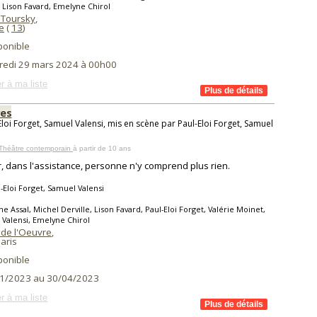
, Lison Favard, Emelyne Chirol
 Toursky
,
e
(
13
)
ponible
redi 29 mars 2024 à 00h00
r à ma liste
es
Eloi Forget, Samuel Valensi, mis en scène par Paul-Eloi Forget, Samuel
 Théâtre contemporain
à partir de 10 ans
r, dans l'assistance, personne n'y comprend plus rien.
-Eloi Forget, Samuel Valensi
ne Assal, Michel Derville, Lison Favard, Paul-Eloi Forget, Valérie Moinet,
Valensi, Emelyne Chirol
 de l'Oeuvre
,
aris
ponible
1/2023 au 30/04/2023
r à ma liste