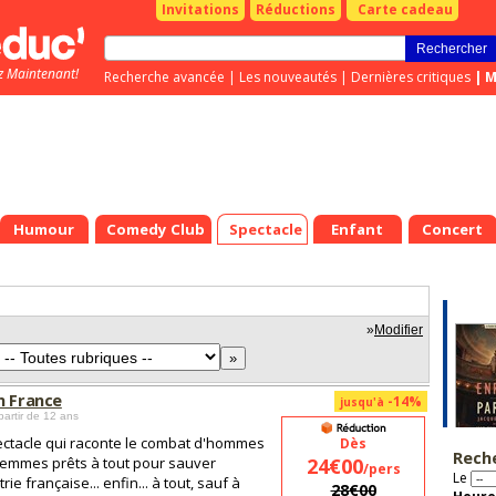
Invitations
Réductions
Carte cadeau
z Maintenant!
Recherche avancée
|
Les nouveautés
|
Dernières critiques
|
M
Humour
Comedy Club
Spectacle
Enfant
Concert
»
Modifier
n France
-14%
jusqu'à
partir de 12 ans
ctacle qui raconte le combat d'hommes
Dès
Rech
femmes prêts à tout pour sauver
24€00
/pers
Le
trie française... enfin... à tout, sauf à
28€00