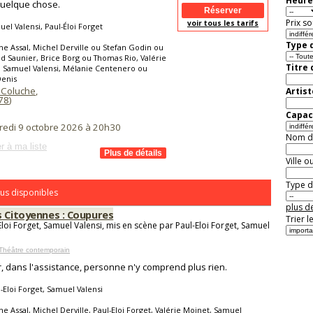
Heure
quelque chose.
Prix so
voir tous les tarifs
el Valensi, Paul-Éloi Forget
Type d
ne Assal, Michel Derville ou Stefan Godin ou
d Saunier, Brice Borg ou Thomas Rio, Valérie
Titre
 Samuel Valensi, Mélanie Centenero ou
Denis
 Coluche
,
Artist
78
)
Capaci
redi 9 octobre 2026 à 20h30
Nom de 
r à ma liste
Ville o
Type de
us disponibles
plus de
s Citoyennes : Coupures
Trier l
Eloi Forget, Samuel Valensi, mis en scène par Paul-Eloi Forget, Samuel
Théâtre contemporain
r, dans l'assistance, personne n'y comprend plus rien.
-Eloi Forget, Samuel Valensi
ne Assal, Michel Derville, Paul-Eloi Forget, Valérie Moinet, Samuel