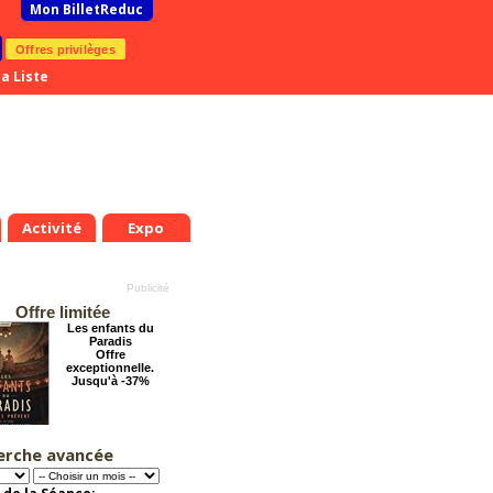
Mon BilletReduc
Offres privilèges
a Liste
Activité
Expo
Offre limitée
Les enfants du
Paradis
Offre
exceptionnelle.
Jusqu'à -37%
erche avancée
Chéri on se dit tout
!
Offre
exceptionnelle.