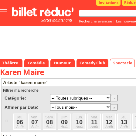
Invitations
Réduc
Bouton
menu
Sortez Maintenant!
principale
Recherche avancée
|
Les nouvea
Théâtre
Comédie
Humour
Comedy Club
Spectacle
Karen Maire
Artiste "karen maire"
Filtrer ma recherche
Catégorie:
Affiner par Date:
Jeu.
Ven.
Sam.
Dim.
Lun.
Mar.
Mer.
Jeu.
«
06
07
08
09
10
11
12
13
Août
Août
Août
Août
Août
Août
Août
Août