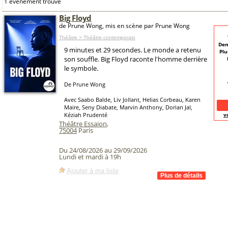
1 événement trouvé
Big Floyd
de Prune Wong, mis en scène par Prune Wong
Théâtre > Théâtre contemporain
Dem
9 minutes et 29 secondes. Le monde a retenu
Plu
son souffle. Big Floyd raconte l'homme derrière
le symbole.
De Prune Wong
Avec Saabo Balde, Liv Jollant, Helias Corbeau, Karen
Maire, Seny Diabate, Marvin Anthony, Dorian Jal,
Kéziah Prudenté
v
Théâtre Essaion
,
75004
Paris
Du 24/08/2026 au 29/09/2026
Lundi et mardi à 19h
Ajouter à ma liste