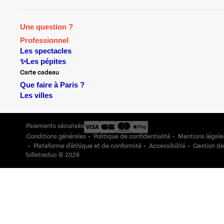
Une question ?
Professionnel
Les spectacles
✨Les pépites
Carte cadeau
Que faire à Paris ?
Les villes
Paiements sécurisés
Conditions générales
Politique de confidentialité
Mentions légale
Plateforme d'éthique et de conformité
Accessibilité
Gestion de
billetreduc ©
2026